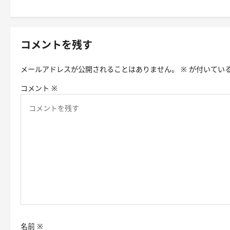
ト
ナ
ビ
コメントを残す
ゲ
メールアドレスが公開されることはありません。
※
が付いてい
ー
コメント
※
シ
ョ
ン
名前
※