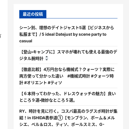
最近の投稿
る
シーン別、理想のデイトジャスト5選【ビジネスから
私服まで】/ 5 ideal Datejust by scene party to
方
casual
【登山・キャンプに】スマホが壊れても使える最強のデ
ジタル腕時計
【徹底比較】4万円台なら機械式？クォーツ？実際に
両方使って分かった違い #機械式時計 #クォーツ時
計 #オリエント #ティソ
【６本持ってわかった、ドレスウォッチの魅力】良い
ところ９選・微妙なところ５選。
RY、時計を見に行く。コスパ最高のラグスポ時計が集
結！in ISHIDA表参道①【モンブラン、ボーム＆メル
シエ、ベル＆ロス、ティソ、ポールスミス、G-