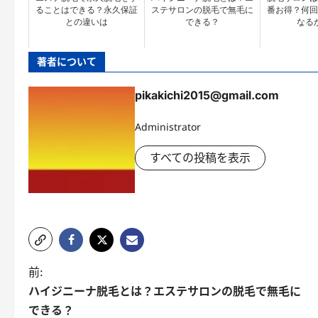
ることはできる？永久保証
ステサロンの脱毛で無毛に
番お得？何回
との違いは
できる？
なる
著者について
pikakichi2015@gmail.com
Administrator
すべての投稿を表示
ポ
前:
ハイジニーナ脱毛とは？エステサロンの脱毛で無毛に
ス
できる？