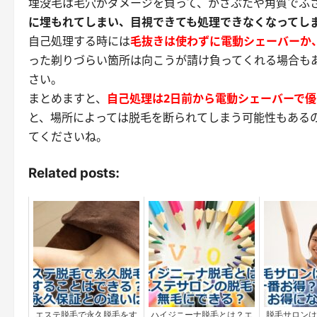
埋没毛は毛穴がダメージを負って、かさぶたや角質でふ
に埋もれてしまい、目視できても処理できなくなってし
自己処理する時には
毛抜きは使わずに電動シェーバーか
った剃りづらい箇所は向こうが請け負ってくれる場合も
さい。
まとめますと、
自己処理は2日前から電動シェーバーで
と、場所によっては脱毛を断られてしまう可能性もある
てくださいね。
Related posts:
エステ脱毛で永久脱毛をす
ハイジニーナ脱毛とは？エ
脱毛サロンは