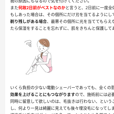
我の原因にもなるので気を付けてください。
また
何故2日前がベストなのか
と言うと、2日前に一度全
もしあった場合は、その個所にだけ刃を当てるようにし
剃り残しがある場合
、最悪その個所に光を当ててもらえ
たら保湿をすることを忘れずに、肌をきちんと保護して
いくら負担の少ない電動シェーバーであっても、全くの
効果を上げることにもつながります
ので、施術前には必
同時に留意して欲しいのは、
毛抜きは行わない
、という
し、何より一見は綺麗に見えても後々埋没毛になってし