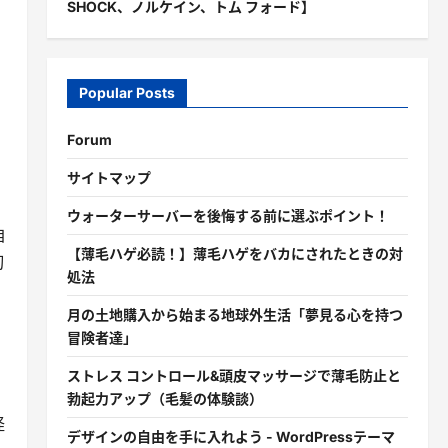
SHOCK、ノルケイン、トム フォード】
Popular Posts
Forum
サイトマップ
ウォーターサーバーを後悔する前に選ぶポイント！
自
【薄毛ハゲ必読！】薄毛ハゲをバカにされたときの対
切
処法
月の土地購入から始まる地球外生活「夢見る心を持つ
冒険者達」
ストレス コントロール&頭皮マッサージで薄毛防止と
勃起力アップ（毛髪の体験談）
怪
デザインの自由を手に入れよう - WordPressテーマ