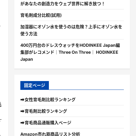
があなたの創造力をウェブ世界に解き放つ！
。
育毛剤成分比較(試用)
っ
加湿器にオゾン水を使うのは危険？上手にオゾン水を
使う方法
400万円台のドレスウォッチをHODINKEE Japan編
集部がレコメンド｜Three On Three｜ HODINKEE
Japan
固定ページ
➡女性育毛剤比較ランキング
毛
➡育毛剤比較ランキング
す
➡育毛商品通販購入ページ
Amazon売れ筋商品リスト分析