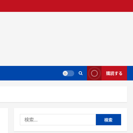
購読する
検
索: