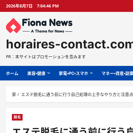
コ
2026年8月7日
7:04:47 PM
ン
テ
ン
ツ
に
horaires-contact.co
ス
キ
PR：本サイトはプロモーションを含みます
ッ
プ
ホーム
美容・健康
家電・PC・スマホ
マネー・資産・副
家
エステ脱毛に通う前に行う自己処理の上手なやり方と注意
脱毛
エステ脱毛に通う前に行う