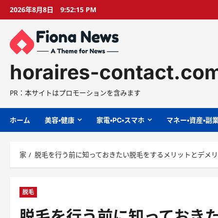
コ
2026年8月8日
9:52:16 PM
ン
テ
ン
ツ
に
horaires-contact.co
ス
キ
PR：本サイトはプロモーションを含みます
ッ
プ
ホーム
美容・健康
家電・PC・スマホ
マネー・資産・副
家
脱毛を行う前に知っておきたい脱毛をするメリットとデメ
脱毛
脱毛を行う前に知っておき