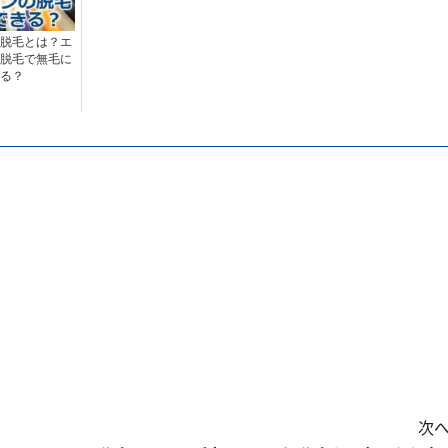
脱毛とは？エ
脱毛で無毛に
る？
次へ