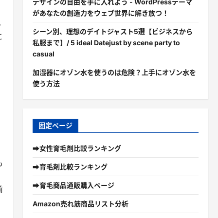
デザインの自由を手に入れよう - WordPressテーマ
があなたの創造力をウェブ世界に解き放つ！
る
シーン別、理想のデイトジャスト5選【ビジネスから
に
私服まで】/ 5 ideal Datejust by scene party to
casual
加湿器にオゾン水を使うのは危険？上手にオゾン水を
使う方法
固定ページ
➡女性育毛剤比較ランキング
も
➡育毛剤比較ランキング
➡育毛商品通販購入ページ
前
Amazon売れ筋商品リスト分析