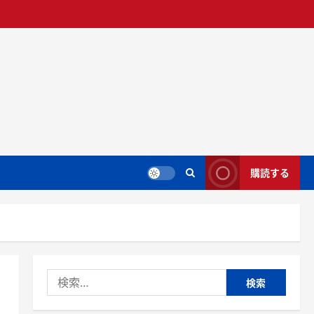
購読する
検
索:
リ