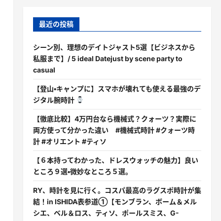
最近の投稿
シーン別、理想のデイトジャスト5選【ビジネスから
私服まで】/ 5 ideal Datejust by scene party to
casual
【登山・キャンプに】スマホが壊れても使える最強のデ
ジタル腕時計
【徹底比較】4万円台なら機械式？クォーツ？実際に
両方使って分かった違い #機械式時計 #クォーツ時
計 #オリエント #ティソ
【６本持ってわかった、ドレスウォッチの魅力】良い
ところ９選・微妙なところ５選。
RY、時計を見に行く。コスパ最高のラグスポ時計が集
結！in ISHIDA表参道①【モンブラン、ボーム＆メル
シエ、ベル＆ロス、ティソ、ポールスミス、G-