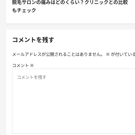
脱毛サロンの痛みはどのくらい？クリニックとの比較
ス
もチェック
ト
ナ
ビ
コメントを残す
ゲ
メールアドレスが公開されることはありません。
※
が付いてい
ー
コメント
※
シ
ョ
ン