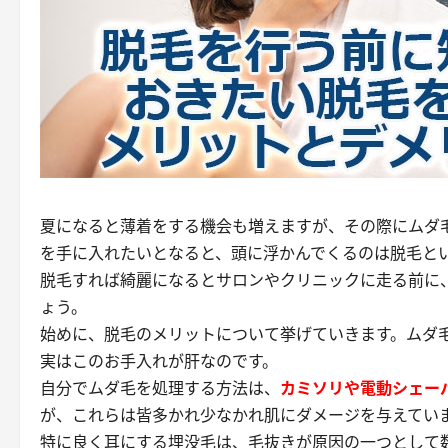
夏になると薄着をする機会も増えますが、その際にムダ
を手に入れたいとなると、頭に浮かんでくるのは
脱毛
と
脱毛すれば綺麗になるとサロンやクリニックに走る前に
ょう。
始めに、
脱毛のメリット
について挙げていきます。ムダ
実はこのお手入れが肝なのです。
自分でムダ毛を処理する方法は、
カミソリや電動シェー
が、これらは皆多かれ少なかれ肌にダメージを与えてい
特に良く耳にする
埋没毛
は、毛抜きが原因の一つとして