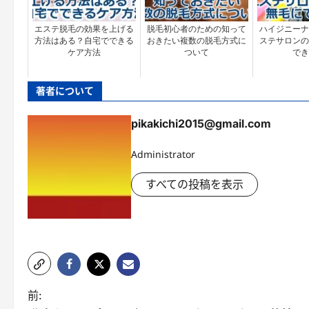
エステ脱毛の効果を上げる
脱毛初心者のための知って
ハイジニーナ
方法はある？自宅でできる
おきたい複数の脱毛方式に
ステサロンの
ケア方法
ついて
でき
著者について
pikakichi2015@gmail.com
Administrator
すべての投稿を表示
ポ
前: