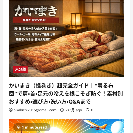
1 minute read
未分類
かいまき（掻巻き）超完全ガイド｜“着る布
団”で肩・首・足元の冷えを根こそぎ防ぐ！素材別
おすすめ・選び方・洗い方・Q&Aまで
pikakichi2015@gmail.com
7か月 ago
0
1 minute read