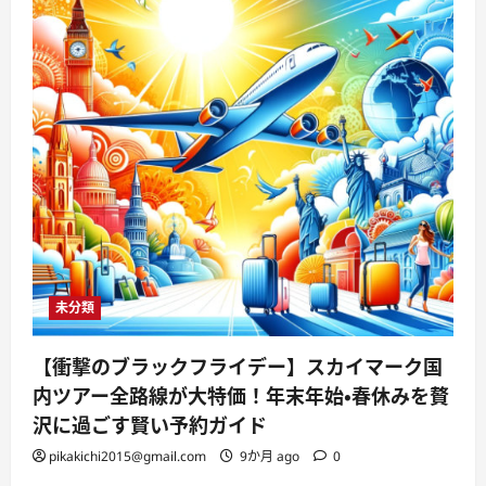
未分類
【衝撃のブラックフライデー】スカイマーク国
内ツアー全路線が大特価！年末年始・春休みを贅
沢に過ごす賢い予約ガイド
pikakichi2015@gmail.com
9か月 ago
0