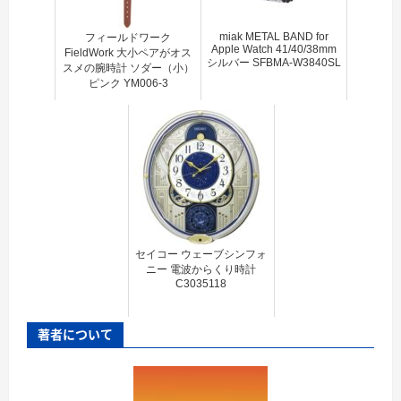
miak METAL BAND for
フィールドワーク
Apple Watch 41/40/38mm
FieldWork 大小ペアがオス
シルバー SFBMA-W3840SL
スメの腕時計 ソダー（小）
ピンク YM006-3
セイコー ウェーブシンフォ
ニー 電波からくり時計
C3035118
著者について