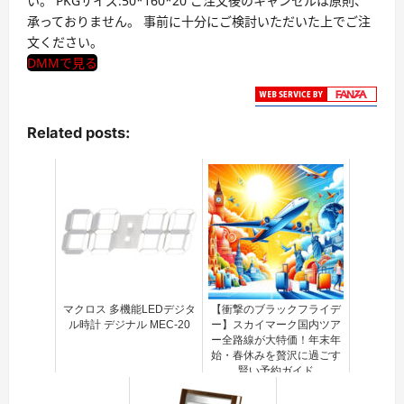
い。 PKGサイズ:50*160*20 ご注文後のキャンセルは原則、
承っておりません。 事前に十分にご検討いただいた上でご注
文ください。
DMMで見る
Related posts:
マクロス 多機能LEDデジタ
【衝撃のブラックフライデ
ル時計 デジナル MEC-20
ー】スカイマーク国内ツア
ー全路線が大特価！年末年
始・春休みを贅沢に過ごす
賢い予約ガイド