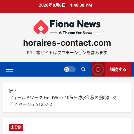
コ
2026年8月6日
1:40:39 PM
ン
テ
ン
ツ
に
horaires-contact.com
ス
キ
PR：本サイトはプロモーションを含みます
ッ
プ
購読する
プ
ラ
イ
家
マ
フィールドワーク FieldWork 10気圧防水仕様の腕時計 ジュ
リ
ビア ベージュ ST257-2
ー
メ
ニ
ュ
未分類