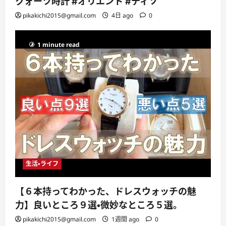
クォーツ時計 #オリエント #ティソ
pikakichi2015@gmail.com
4日 ago
0
1 minute read
生活・ライフ
【６本持ってわかった、ドレスウォッチの魅
力】良いところ９選・微妙なところ５選。
pikakichi2015@gmail.com
1週間 ago
0