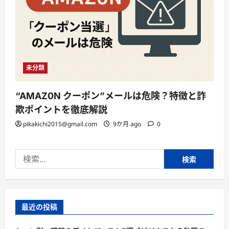
未分類
“AMAZ0N クーポン”メールは危険？特徴と詐
欺ポイントを徹底解説
pikakichi2015@gmail.com
9か月 ago
0
検
索:
最近の投稿