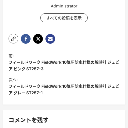
Administrator
すべての投稿を表示
ポ
前:
ス
フィールドワーク FieldWork 10気圧防水仕様の腕時計 ジュビ
ト
ア ピンク ST257-3
ナ
次へ:
フィールドワーク FieldWork 10気圧防水仕様の腕時計 ジュビ
ビ
ア グレー ST257-1
ゲ
ー
シ
コメントを残す
ョ