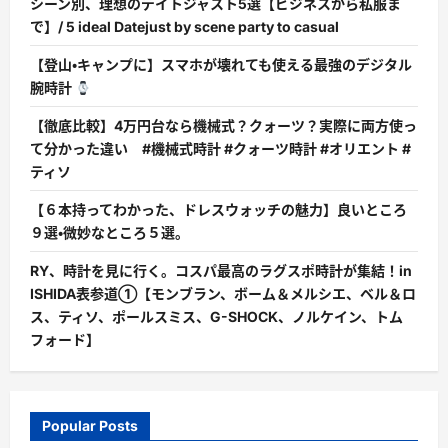
シーン別、理想のデイトジャスト5選【ビジネスから私服ま
で】/ 5 ideal Datejust by scene party to casual
【登山・キャンプに】スマホが壊れても使える最強のデジタル
腕時計
【徹底比較】4万円台なら機械式？クォーツ？実際に両方使っ
て分かった違い #機械式時計 #クォーツ時計 #オリエント #
ティソ
【６本持ってわかった、ドレスウォッチの魅力】良いところ
９選・微妙なところ５選。
RY、時計を見に行く。コスパ最高のラグスポ時計が集結！in
ISHIDA表参道①【モンブラン、ボーム＆メルシエ、ベル＆ロ
ス、ティソ、ポールスミス、G-SHOCK、ノルケイン、トム
フォード】
Popular Posts