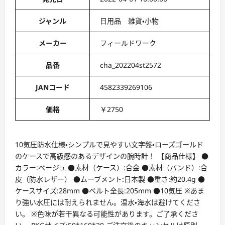
ジャンル
日用品 雑貨・小物
メーカー
フィールドワーク
品番
cha_202204st2572
JANコード
4582339269106
価格
￥2750
10気圧防水仕様・シンプルで見やすい文字盤・ローズゴールド
のケースで高級感のあるデザインの腕時計！ 【商品仕様】 ●
カラー:ベージュ ●素材（ケース）:合金 ●素材（バンド）:合
皮（防水レザー） ●ムーブメント:日本製 ●重さ:約20.4g ●
ケースサイズ:28mm ●ベルト全長:205mm ●10気圧 ※あま
り強い水圧には耐えられません。温水・海水は避けてくださ
い。 ※色味が若干異なる可能性があります。ご了承くださ