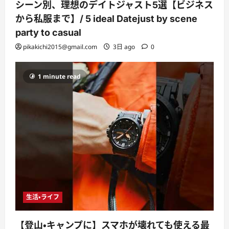
シーン別、理想のデイトジャスト5選【ビジネス
から私服まで】/ 5 ideal Datejust by scene
party to casual
pikakichi2015@gmail.com
3日 ago
0
1 minute read
生活・ライフ
【登山・キャンプに】スマホが壊れても使える最