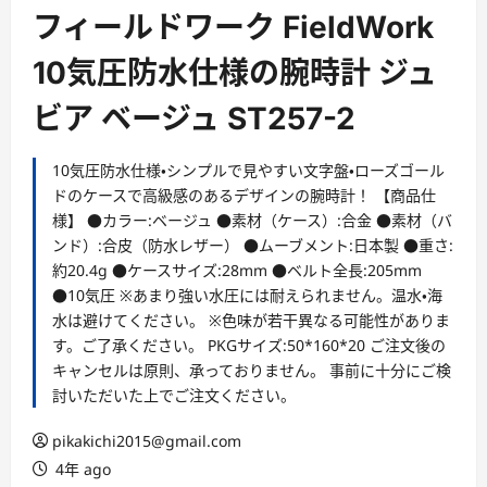
ー
フィールドワーク FieldWork
10気圧防水仕様の腕時計 ジュ
ビア ベージュ ST257-2
10気圧防水仕様・シンプルで見やすい文字盤・ローズゴール
ドのケースで高級感のあるデザインの腕時計！ 【商品仕
様】 ●カラー:ベージュ ●素材（ケース）:合金 ●素材（バ
ンド）:合皮（防水レザー） ●ムーブメント:日本製 ●重さ:
約20.4g ●ケースサイズ:28mm ●ベルト全長:205mm
●10気圧 ※あまり強い水圧には耐えられません。温水・海
水は避けてください。 ※色味が若干異なる可能性がありま
す。ご了承ください。 PKGサイズ:50*160*20 ご注文後の
キャンセルは原則、承っておりません。 事前に十分にご検
討いただいた上でご注文ください。
pikakichi2015@gmail.com
4年 ago