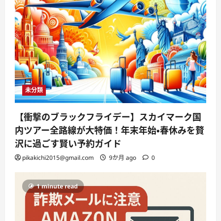
未分類
【衝撃のブラックフライデー】スカイマーク国
内ツアー全路線が大特価！年末年始・春休みを贅
沢に過ごす賢い予約ガイド
pikakichi2015@gmail.com
9か月 ago
0
1 minute read