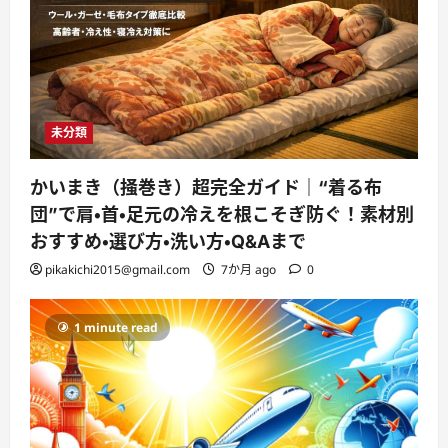
未分類
かいまき（掻巻き）超完全ガイド｜“着る布
団”で肩・首・足元の冷えを根こそぎ防ぐ！素材別
おすすめ・選び方・洗い方・Q&Aまで
pikakichi2015@gmail.com
7か月 ago
0
1 minute read