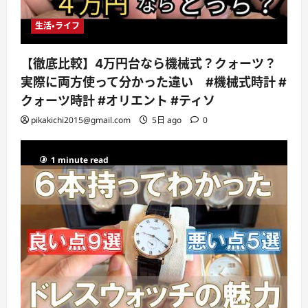
生活・ライフ
【徹底比較】4万円台なら機械式？クォーツ？
実際に両方使って分かった違い #機械式時計 #
クォーツ時計 #オリエント #ティソ
pikakichi2015@gmail.com
5日 ago
0
1 minute read