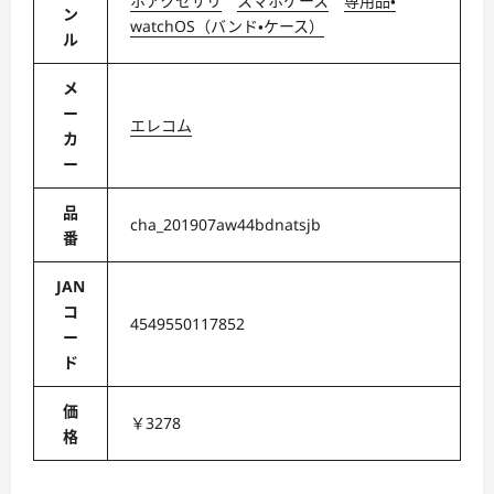
ホアクセサリ
スマホケース
専用品・
ン
watchOS（バンド・ケース）
ル
メ
ー
エレコム
カ
ー
品
cha_201907aw44bdnatsjb
番
JAN
コ
4549550117852
ー
ド
価
￥3278
格