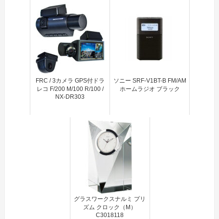
FRC / 3カメラ GPS付ドラ
ソニー SRF-V1BT-B FM/AM
レコ F/200 M/100 R/100 /
ホームラジオ ブラック
NX-DR303
グラスワークスナルミ プリ
ズム クロック（M）
C3018118