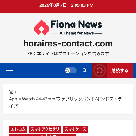
コ
2026年8月7日
2:09:04 PM
ン
テ
ン
ツ
に
horaires-contact.com
ス
キ
PR：本サイトはプロモーションを含みます
ッ
プ
購読する
プ
ラ
イ
家
マ
Apple Watch 44/42mm/ファブリックバンド/ボンドストラ
リ
イプ
ー
メ
ニ
ュ
エレコム
スマホアクセサリ
スマホケース