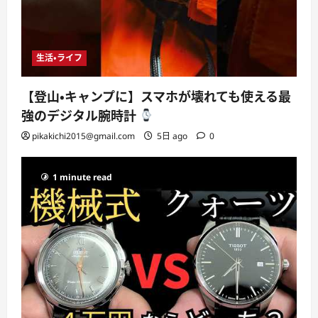
生活・ライフ
【登山・キャンプに】スマホが壊れても使える最
強のデジタル腕時計
pikakichi2015@gmail.com
5日 ago
0
1 minute read