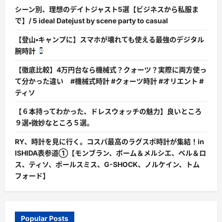
シーン別、理想のデイトジャスト5選【ビジネスから私服ま
で】/ 5 ideal Datejust by scene party to casual
【登山・キャンプに】スマホが壊れても使える最強のデジタル
腕時計
【徹底比較】4万円台なら機械式？クォーツ？実際に両方使っ
て分かった違い #機械式時計 #クォーツ時計 #オリエント #
ティソ
【６本持ってわかった、ドレスウォッチの魅力】良いところ
９選・微妙なところ５選。
RY、時計を見に行く。コスパ最高のラグスポ時計が集結！in
ISHIDA表参道①【モンブラン、ボーム＆メルシエ、ベル＆ロ
ス、ティソ、ポールスミス、G-SHOCK、ノルケイン、トム
フォード】
Popular Posts