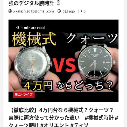
強のデジタル腕時計
pikakichi2015@gmail.com
6日 ago
0
1 minute read
生活・ライフ
【徹底比較】4万円台なら機械式？クォーツ？
実際に両方使って分かった違い #機械式時計 #
クォーツ時計 #オリエント #ティソ