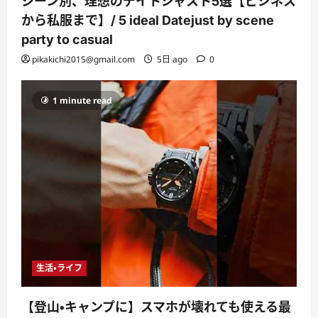
シーン別、理想のデイトジャスト5選【ビジネス
から私服まで】/ 5 ideal Datejust by scene
party to casual
pikakichi2015@gmail.com
5日 ago
0
1 minute read
生活・ライフ
【登山・キャンプに】スマホが壊れても使える最