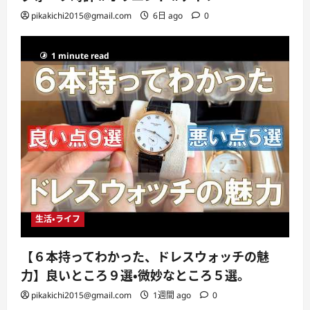
pikakichi2015@gmail.com
6日 ago
0
1 minute read
生活・ライフ
【６本持ってわかった、ドレスウォッチの魅
力】良いところ９選・微妙なところ５選。
pikakichi2015@gmail.com
1週間 ago
0