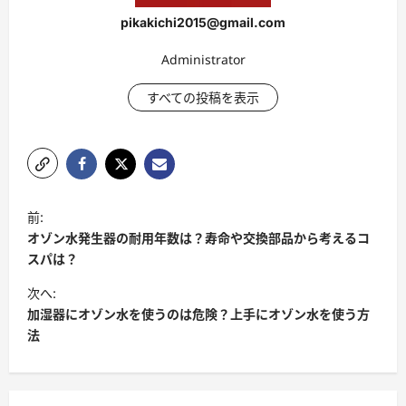
pikakichi2015@gmail.com
Administrator
すべての投稿を表示
ポ
前:
ス
オゾン水発生器の耐用年数は？寿命や交換部品から考えるコ
ト
スパは？
ナ
次へ:
加湿器にオゾン水を使うのは危険？上手にオゾン水を使う方
ビ
法
ゲ
ー
シ