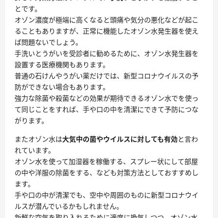
とです。
オゾン濃度が極端に高くなると頭痛や気分の悪化などが起こ
ることもありますが、正常に機能したオゾン水発生器を使え
ば問題ないでしょう。
手洗いとうがいを受診者に勧めるために、オゾン水発生器を
設置する医療機関もあります。
普通の石けんやうがい薬だけでは、新型コロナウイルスの予
防ができない場合もあります。
強力な除菌や殺菌などの効果が期待できるオゾン水でを使っ
て同じことをすれば、手や口の中を清潔にできて予防につな
がります。
またオゾン水は
大気中の菌やウイルスに対しても有効
と言わ
れています。
オゾン水を使って加湿器を稼働する、スプレー状にして部屋
の中や洋服の除菌をする、なども対策方法としておすすめし
ます。
手や口の中が清潔でも、空中や周囲のものに新型コロナウイ
ルスが潜んでいるかもしれません。
新鮮な空気を取り入れるために適度に換気しつつ、オゾン水