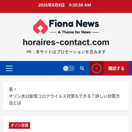
コ
2026年8月8日
9:35:59 AM
ン
テ
ン
ツ
に
horaires-contact.com
ス
キ
PR：本サイトはプロモーションを含みます
ッ
プ
購読する
プ
ラ
イ
家
マ
オゾン水は新型コロナウイルス対策もできる？詳しい対策方
リ
法とは
ー
メ
ニ
ュ
オゾン除菌