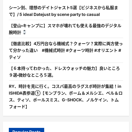
シーン別、理想のデイトジャスト5選【ビジネスから私服ま
で】/ 5 ideal Datejust by scene party to casual
【登山・キャンプに】スマホが壊れても使える最強のデジタル
腕時計
【徹底比較】4万円台なら機械式？クォーツ？実際に両方使っ
て分かった違い #機械式時計 #クォーツ時計 #オリエント #
ティソ
【６本持ってわかった、ドレスウォッチの魅力】良いところ
９選・微妙なところ５選。
RY、時計を見に行く。コスパ最高のラグスポ時計が集結！in
ISHIDA表参道①【モンブラン、ボーム＆メルシエ、ベル＆ロ
ス、ティソ、ポールスミス、G-SHOCK、ノルケイン、トム
フォード】
Popular Posts