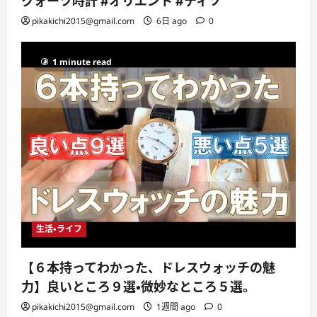
クォーツ時計 #オリエント #ティソ
pikakichi2015@gmail.com
6日 ago
0
1 minute read
生活・ライフ
【６本持ってわかった、ドレスウォッチの魅
力】良いところ９選・微妙なところ５選。
pikakichi2015@gmail.com
1週間 ago
0