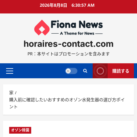
コ
2026年8月8日
6:30:58 AM
ン
テ
ン
ツ
に
horaires-contact.com
ス
キ
PR：本サイトはプロモーションを含みます
ッ
プ
購読する
プ
ラ
イ
家
マ
購入前に確認したいおすすめのオゾン水発生器の選び方ポイ
リ
ント
ー
メ
ニ
ュ
オゾン除菌