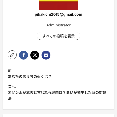
pikakichi2015@gmail.com
Administrator
すべての投稿を表示
ポ
前:
ス
あなたのおうちの近くは？
ト
次へ:
ナ
オゾン水が危険と言われる理由は？臭いが発生した時の対処
法
ビ
ゲ
ー