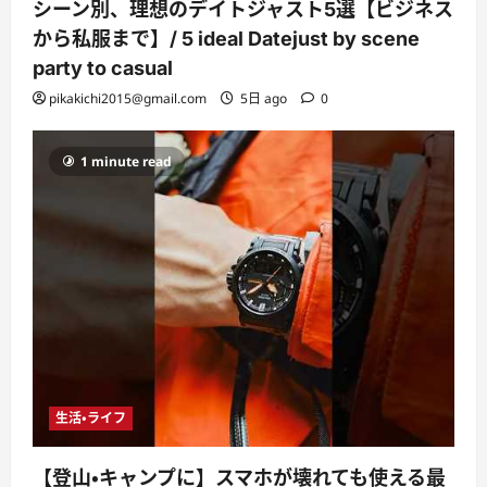
シーン別、理想のデイトジャスト5選【ビジネス
から私服まで】/ 5 ideal Datejust by scene
party to casual
pikakichi2015@gmail.com
5日 ago
0
1 minute read
生活・ライフ
【登山・キャンプに】スマホが壊れても使える最