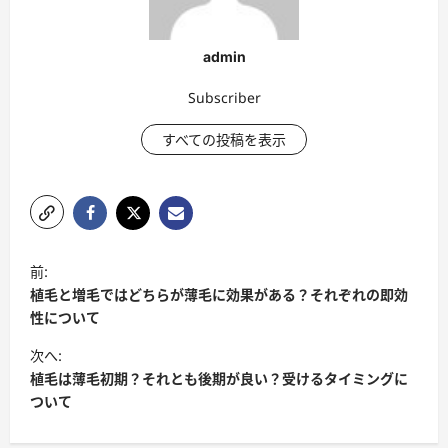
admin
Subscriber
すべての投稿を表示
ポ
前:
ス
植毛と増毛ではどちらが薄毛に効果がある？それぞれの即効
ト
性について
ナ
次へ:
植毛は薄毛初期？それとも後期が良い？受けるタイミングに
ビ
ついて
ゲ
ー