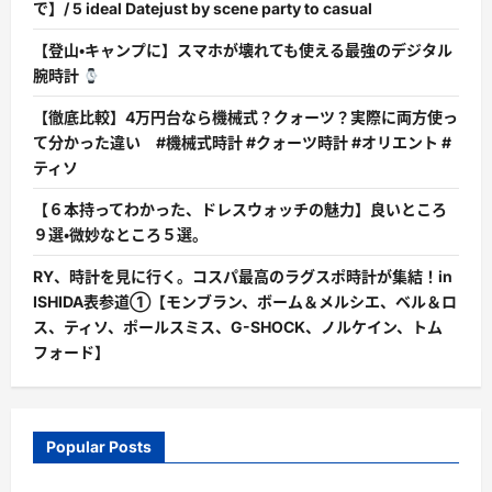
で】/ 5 ideal Datejust by scene party to casual
【登山・キャンプに】スマホが壊れても使える最強のデジタル
腕時計
【徹底比較】4万円台なら機械式？クォーツ？実際に両方使っ
て分かった違い #機械式時計 #クォーツ時計 #オリエント #
ティソ
【６本持ってわかった、ドレスウォッチの魅力】良いところ
９選・微妙なところ５選。
RY、時計を見に行く。コスパ最高のラグスポ時計が集結！in
ISHIDA表参道①【モンブラン、ボーム＆メルシエ、ベル＆ロ
ス、ティソ、ポールスミス、G-SHOCK、ノルケイン、トム
フォード】
Popular Posts