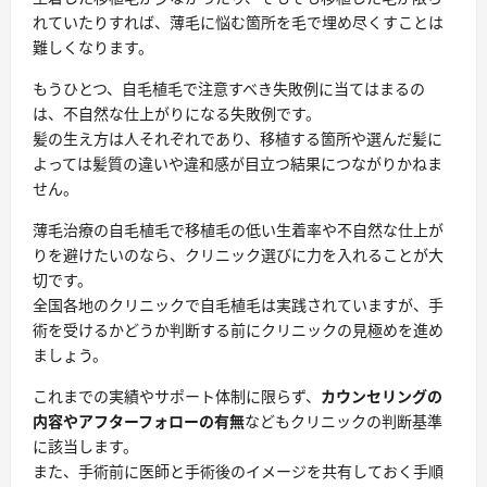
れていたりすれば、薄毛に悩む箇所を毛で埋め尽くすことは
難しくなります。
もうひとつ、自毛植毛で注意すべき失敗例に当てはまるの
は、
不自然な仕上がりになる失敗例
です。
髪の生え方は人それぞれであり、移植する箇所や選んだ髪に
よっては髪質の違いや違和感が目立つ結果につながりかねま
せん。
薄毛治療の自毛植毛で移植毛の低い生着率や不自然な仕上が
りを避けたいのなら、クリニック選びに力を入れることが大
切です。
全国各地のクリニックで自毛植毛は実践されていますが、手
術を受けるかどうか判断する前にクリニックの見極めを進め
ましょう。
これまでの実績やサポート体制に限らず、
カウンセリングの
内容やアフターフォローの有無
などもクリニックの判断基準
に該当します。
また、手術前に医師と手術後のイメージを共有しておく手順