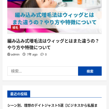
植毛
編み込み式増毛法はウィッグとはまた違うの？
やり方や特徴について
admin
7年 ago
0
検
索:
最近の投稿
シーン別、理想のデイトジャスト5選【ビジネスから私服ま