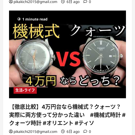
pikakichi2015@gmail.com
6日 ago
0
1 minute read
生活・ライフ
【徹底比較】4万円台なら機械式？クォーツ？
実際に両方使って分かった違い #機械式時計 #
クォーツ時計 #オリエント #ティソ
pikakichi2015@gmail.com
6日 ago
0