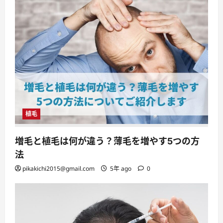
植毛
増毛と植毛は何が違う？薄毛を増やす5つの方
法
pikakichi2015@gmail.com
5年 ago
0