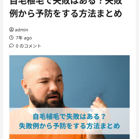
自毛植毛で失敗はある？失敗
ー
例から予防をする方法まとめ
admin
7年 ago
0 のコメント