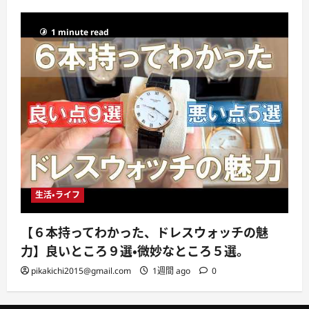
1 minute read
生活・ライフ
【６本持ってわかった、ドレスウォッチの魅
力】良いところ９選・微妙なところ５選。
pikakichi2015@gmail.com
1週間 ago
0