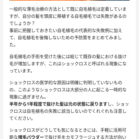
一般的な薄毛治療の方法として既に自毛植毛は定着していま
すが、自分の髪を頭皮に移植する自毛植毛では失敗があるの
でしょうか？
事前に把握しておきたい自毛植毛の代表的な失敗例に加え
て、自毛植毛を後悔しないための予防策をまとめてみまし
た。
自毛植毛の手術を受けた後には総じて既存の髪における抜け
毛が増加しますが、これはショックロスと呼ばれる現象にな
っています。
ショックロスの医学的な原因は明確に判明していないもの
の、このようなショックロスは大部分の人に起こる一時的な
現象に過ぎません。
半年から1年程度で抜けた髪は元の状態に戻ります
し、
ショッ
クロスは自毛植毛の失敗に該当しない
のでくれぐれも注意し
てください。
ショックロスがどうしても気になるときには、手軽に活用可
能な
増毛パウダー
で抜け毛をカモフラージュする方法が向い