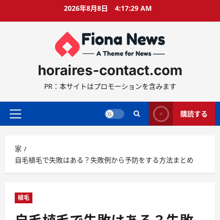
コ
2026年8月8日
4:17:30 AM
ン
テ
ン
ツ
に
horaires-contact.com
ス
キ
PR：本サイトはプロモーションを含みます
ッ
プ
購読する
プ
ラ
イ
家
マ
自毛植毛で失敗はある？失敗例から予防をする方法まとめ
リ
ー
メ
ニ
植毛
ュ