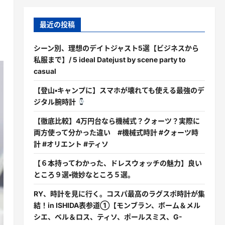
最近の投稿
シーン別、理想のデイトジャスト5選【ビジネスから
私服まで】/ 5 ideal Datejust by scene party to
casual
【登山・キャンプに】スマホが壊れても使える最強のデ
ジタル腕時計
【徹底比較】4万円台なら機械式？クォーツ？実際に
両方使って分かった違い #機械式時計 #クォーツ時
計 #オリエント #ティソ
【６本持ってわかった、ドレスウォッチの魅力】良い
ところ９選・微妙なところ５選。
RY、時計を見に行く。コスパ最高のラグスポ時計が集
結！in ISHIDA表参道①【モンブラン、ボーム＆メル
シエ、ベル＆ロス、ティソ、ポールスミス、G-