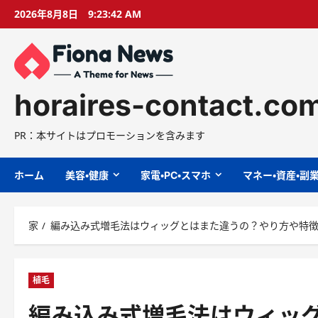
コ
2026年8月8日
9:23:43 AM
ン
テ
ン
ツ
に
horaires-contact.co
ス
キ
PR：本サイトはプロモーションを含みます
ッ
プ
ホーム
美容・健康
家電・PC・スマホ
マネー・資産・副
家
編み込み式増毛法はウィッグとはまた違うの？やり方や特
植毛
編み込み式増毛法はウィッ