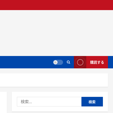
購読する
検
索: