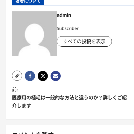
著者について
admin
Subscriber
すべての投稿を表示
ポ
前:
医療用の植毛は一般的な方法と違うのか？詳しくご紹
ス
介します
ト
ナ
ビ