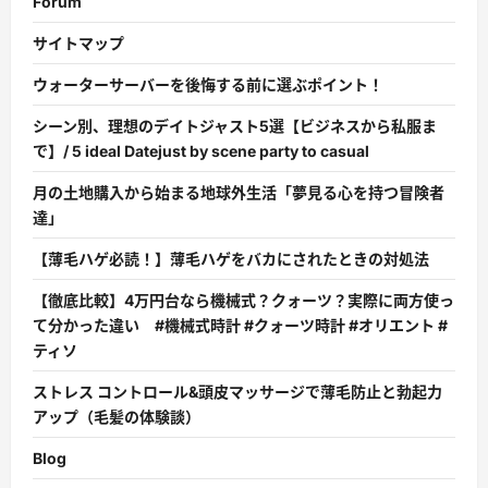
Forum
サイトマップ
ウォーターサーバーを後悔する前に選ぶポイント！
シーン別、理想のデイトジャスト5選【ビジネスから私服ま
で】/ 5 ideal Datejust by scene party to casual
月の土地購入から始まる地球外生活「夢見る心を持つ冒険者
達」
【薄毛ハゲ必読！】薄毛ハゲをバカにされたときの対処法
【徹底比較】4万円台なら機械式？クォーツ？実際に両方使っ
て分かった違い #機械式時計 #クォーツ時計 #オリエント #
ティソ
ストレス コントロール&頭皮マッサージで薄毛防止と勃起力
アップ（毛髪の体験談）
Blog