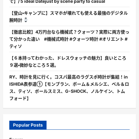
で】/ 5 ideal Datejust by scene party to casual
【登山・キャンプに】スマホが壊れても使える最強のデジタル
腕時計
【徹底比較】4万円台なら機械式？クォーツ？実際に両方使っ
て分かった違い #機械式時計 #クォーツ時計 #オリエント #
ティソ
【６本持ってわかった、ドレスウォッチの魅力】良いところ
９選・微妙なところ５選。
RY、時計を見に行く。コスパ最高のラグスポ時計が集結！in
ISHIDA表参道①【モンブラン、ボーム＆メルシエ、ベル＆ロ
ス、ティソ、ポールスミス、G-SHOCK、ノルケイン、トム
フォード】
Popular Posts