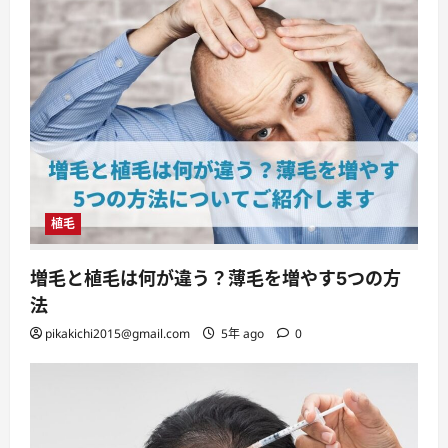
植毛
増毛と植毛は何が違う？薄毛を増やす5つの方
法
pikakichi2015@gmail.com
5年 ago
0