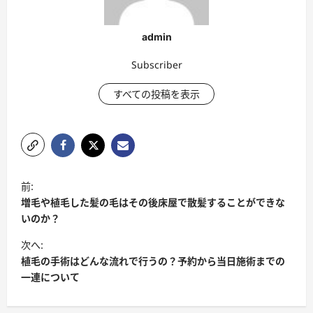
admin
Subscriber
すべての投稿を表示
ポ
前:
ス
増毛や植毛した髪の毛はその後床屋で散髪することができな
ト
いのか？
ナ
次へ:
植毛の手術はどんな流れで行うの？予約から当日施術までの
ビ
一連について
ゲ
ー