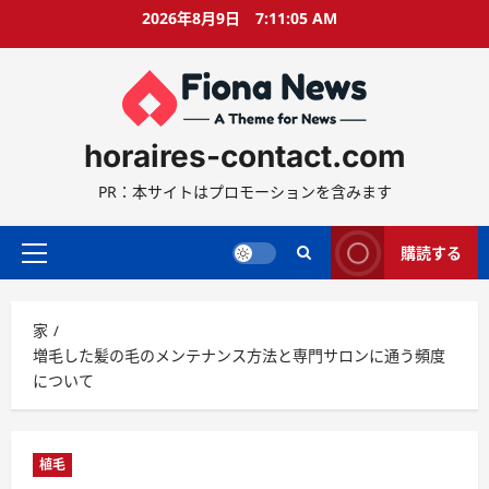
コ
2026年8月9日
7:11:06 AM
ン
テ
ン
ツ
に
horaires-contact.com
ス
キ
PR：本サイトはプロモーションを含みます
ッ
プ
購読する
プ
ラ
イ
家
マ
増毛した髪の毛のメンテナンス方法と専門サロンに通う頻度
リ
について
ー
メ
ニ
ュ
植毛