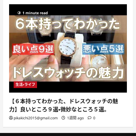
1 minute read
生活・ライフ
【６本持ってわかった、ドレスウォッチの魅
力】良いところ９選・微妙なところ５選。
pikakichi2015@gmail.com
1週間 ago
0