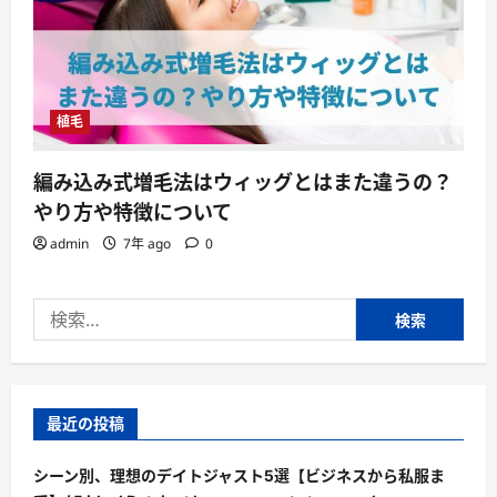
植毛
編み込み式増毛法はウィッグとはまた違うの？
やり方や特徴について
admin
7年 ago
0
検
索:
最近の投稿
シーン別、理想のデイトジャスト5選【ビジネスから私服ま