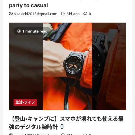
party to casual
pikakichi2015@gmail.com
6日 ago
0
1 minute read
生活・ライフ
【登山・キャンプに】スマホが壊れても使える最
強のデジタル腕時計