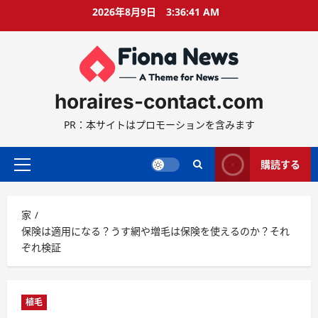
コ
2026年8月9日
3:36:42 AM
ン
テ
ン
ツ
に
horaires-contact.com
ス
キ
PR：本サイトはプロモーションを含みます
ッ
プ
購読する
プ
ラ
イ
家
マ
保険は適用になる？うす網や増毛は保険を使えるのか？それ
リ
ぞれ検証
ー
メ
ニ
ュ
植毛