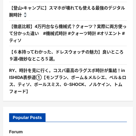
【登山・キャンプに】スマホが壊れても使える最強のデジタル
腕時計
【徹底比較】4万円台なら機械式？クォーツ？実際に両方使っ
て分かった違い #機械式時計 #クォーツ時計 #オリエント #
ティソ
【６本持ってわかった、ドレスウォッチの魅力】良いところ
９選・微妙なところ５選。
RY、時計を見に行く。コスパ最高のラグスポ時計が集結！in
ISHIDA表参道①【モンブラン、ボーム＆メルシエ、ベル＆ロ
ス、ティソ、ポールスミス、G-SHOCK、ノルケイン、トム
フォード】
Popular Posts
Forum