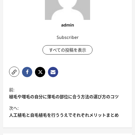
admin
Subscriber
すべての投稿を表示
ポ
前:
ス
植毛や増毛の自分に薄毛の部位に合う方法の選び方のコツ
ト
次へ:
ナ
人工植毛と自毛植毛を行ううえでそれぞれメリットまとめ
ビ
ゲ