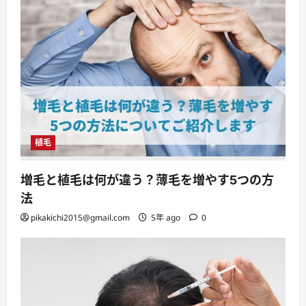
植毛
増毛と植毛は何が違う？薄毛を増やす5つの方
法
pikakichi2015@gmail.com
5年 ago
0