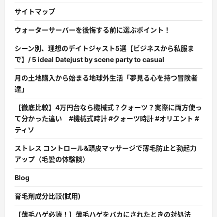
サイトマップ
ウォーターサーバーを後悔する前に選ぶポイント！
シーン別、理想のデイトジャスト5選【ビジネスから私服ま
で】/ 5 ideal Datejust by scene party to casual
月の土地購入から始まる地球外生活「夢見る心を持つ冒険者
達」
【徹底比較】4万円台なら機械式？クォーツ？実際に両方使っ
て分かった違い #機械式時計 #クォーツ時計 #オリエント #
ティソ
ストレス コントロール&頭皮マッサージで薄毛防止と勃起力
アップ（毛髪の体験談）
Blog
育毛剤成分比較(試用)
【薄毛ハゲ必読！】薄毛ハゲをバカにされたときの対処法