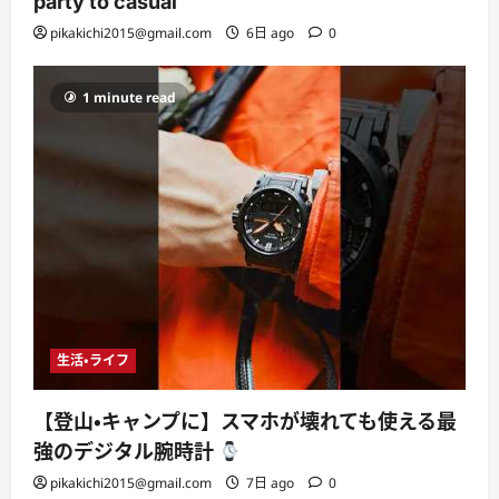
party to casual
pikakichi2015@gmail.com
6日 ago
0
1 minute read
生活・ライフ
【登山・キャンプに】スマホが壊れても使える最
強のデジタル腕時計
pikakichi2015@gmail.com
7日 ago
0