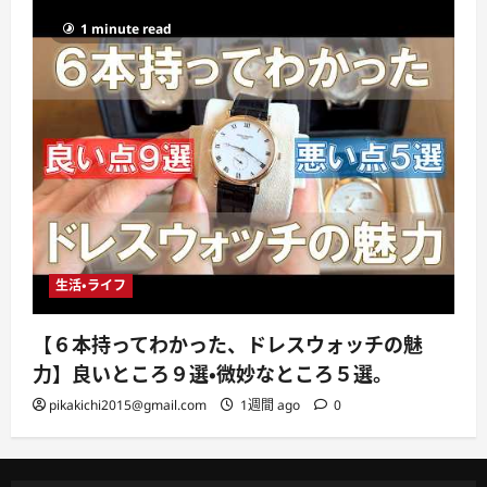
1 minute read
生活・ライフ
【６本持ってわかった、ドレスウォッチの魅
力】良いところ９選・微妙なところ５選。
pikakichi2015@gmail.com
1週間 ago
0