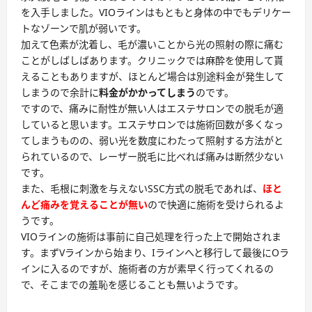
を入手しました。VIOラインはもともと身体の中でもデリケー
トなゾーンで肌が弱いです。
加えて色素が沈着し、毛が濃いことから光の照射の際に痛む
ことがしばしばあります。クリニックでは麻酔を使用して貰
えることもありますが、ほとんど場合は別途料金が発生して
しまうので余計に
料金がかかってしまう
のです。
ですので、
痛みに耐性が無い人
はエステサロンでの脱毛が適
していると思います。エステサロンでは施術回数が多くなっ
てしまうものの、弱い光を数度にわたって照射する方法がと
られているので、レーザー脱毛に比べれば痛みは断然少ない
です。
また、毛根に刺激を与えないSSC方式の脱毛であれば、
ほと
んど痛みを覚えることが無い
ので快適に施術を受けられるよ
うです。
VIOラインの施術
は事前に自己処理を行った上で開始されま
す。まずVラインから始まり、Iラインへと移行して最後にOラ
インに入るのですが、施術者の方が素早く行ってくれるの
で、そこまでの羞恥を感じることも無いようです。