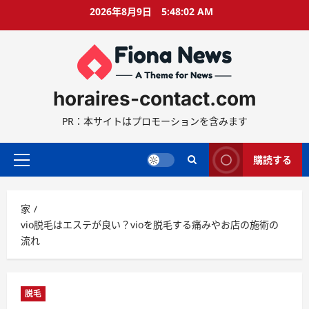
コ
2026年8月9日
5:48:03 AM
ン
テ
ン
ツ
に
horaires-contact.com
ス
キ
PR：本サイトはプロモーションを含みます
ッ
プ
購読する
プ
ラ
イ
家
マ
vio脱毛はエステが良い？vioを脱毛する痛みやお店の施術の
リ
流れ
ー
メ
ニ
ュ
脱毛