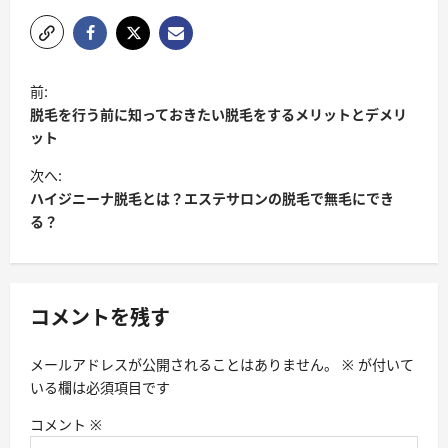
ポ
前:
ス
脱毛を行う前に知っておきたい脱毛をするメリットとデメリ
ト
ット
ナ
次へ:
ハイジニーナ脱毛とは？エステサロンの脱毛で無毛にでき
ビ
る？
ゲ
ー
シ
コメントを残す
ョ
ン
メールアドレスが公開されることはありません。
※
が付いて
いる欄は必須項目です
コメント
※