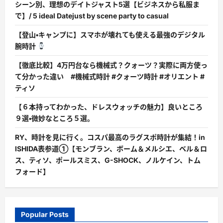
シーン別、理想のデイトジャスト5選【ビジネスから私服ま
で】/ 5 ideal Datejust by scene party to casual
【登山・キャンプに】スマホが壊れても使える最強のデジタル
腕時計
【徹底比較】4万円台なら機械式？クォーツ？実際に両方使っ
て分かった違い #機械式時計 #クォーツ時計 #オリエント #
ティソ
【６本持ってわかった、ドレスウォッチの魅力】良いところ
９選・微妙なところ５選。
RY、時計を見に行く。コスパ最高のラグスポ時計が集結！in
ISHIDA表参道①【モンブラン、ボーム＆メルシエ、ベル＆ロ
ス、ティソ、ポールスミス、G-SHOCK、ノルケイン、トム
フォード】
Popular Posts