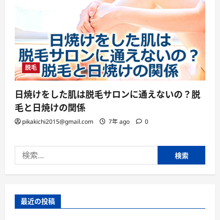
脱毛
日焼けをした肌は脱毛サロンに通えないの？脱
毛と日焼けの関係
pikakichi2015@gmail.com
7年 ago
0
検
索:
最近の投稿