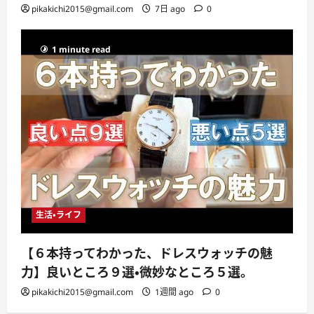
pikakichi2015@gmail.com
7日 ago
0
1 minute read
生活・ライフ
【６本持ってわかった、ドレスウォッチの魅
力】良いところ９選・微妙なところ５選。
pikakichi2015@gmail.com
1週間 ago
0