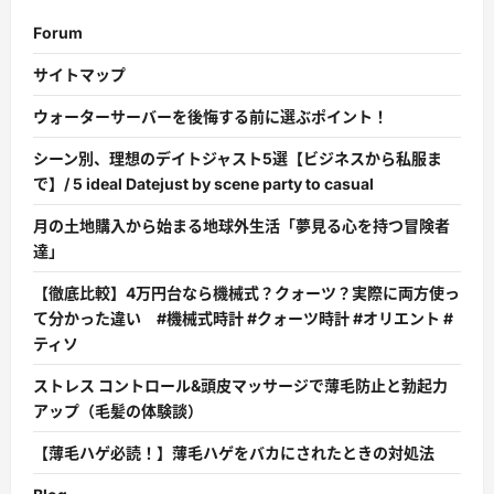
Forum
サイトマップ
ウォーターサーバーを後悔する前に選ぶポイント！
シーン別、理想のデイトジャスト5選【ビジネスから私服ま
で】/ 5 ideal Datejust by scene party to casual
月の土地購入から始まる地球外生活「夢見る心を持つ冒険者
達」
【徹底比較】4万円台なら機械式？クォーツ？実際に両方使っ
て分かった違い #機械式時計 #クォーツ時計 #オリエント #
ティソ
ストレス コントロール&頭皮マッサージで薄毛防止と勃起力
アップ（毛髪の体験談）
【薄毛ハゲ必読！】薄毛ハゲをバカにされたときの対処法