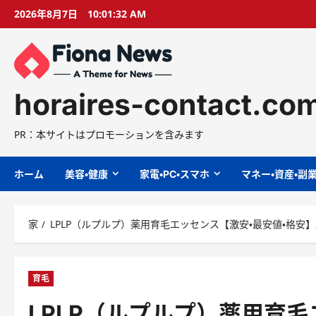
コ
2026年8月7日
10:01:33 AM
ン
テ
ン
ツ
に
horaires-contact.co
ス
キ
PR：本サイトはプロモーションを含みます
ッ
プ
ホーム
美容・健康
家電・PC・スマホ
マネー・資産・副
家
LPLP（ルプルプ）薬用育毛エッセンス【激安・最安値・格安】
育毛
LPLP（ルプルプ）薬用育毛