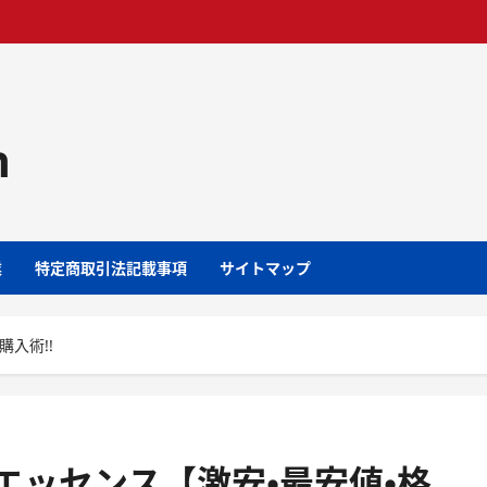
m
業
特定商取引法記載事項
サイトマップ
購入術!!
エッセンス【激安・最安値・格