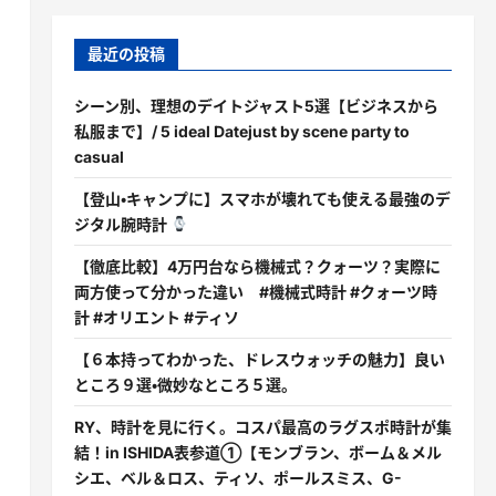
最近の投稿
シーン別、理想のデイトジャスト5選【ビジネスから
私服まで】/ 5 ideal Datejust by scene party to
casual
【登山・キャンプに】スマホが壊れても使える最強のデ
ジタル腕時計
【徹底比較】4万円台なら機械式？クォーツ？実際に
両方使って分かった違い #機械式時計 #クォーツ時
計 #オリエント #ティソ
【６本持ってわかった、ドレスウォッチの魅力】良い
ところ９選・微妙なところ５選。
RY、時計を見に行く。コスパ最高のラグスポ時計が集
結！in ISHIDA表参道①【モンブラン、ボーム＆メル
シエ、ベル＆ロス、ティソ、ポールスミス、G-