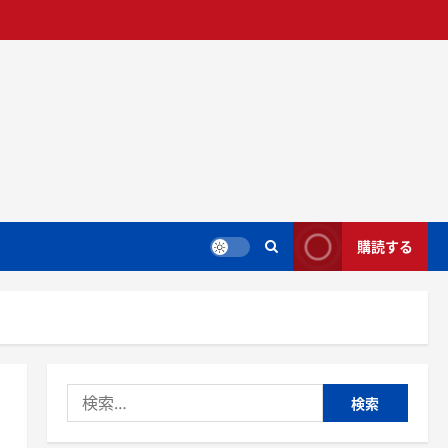
購読する
検
索: