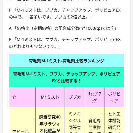
P 「M-1ミストは、ブブカ、チャップアップ、ポリピュアEX
の中で、一番多いです。ブブカの2倍以上。」
A 「価格比（定期価格）の配合成分数(n*1000/tp)では？」
P 「M-1ミストは、ブブカ、チャップアップ、ポリピュアEX
のどれよりも少ないです。」
育毛剤M-1ミスト・育毛剤比較ランキング
育毛剤M-1ミスト、ブブカ、チャップアップ、ポリピュア
EXと比較する！
ﾁｬｯﾌﾟｱ
ポリピ
☆
M1ミスト
ブブカ
ｯﾌﾟ
ュア
ミノキ
ヒト生
酵素研究40
シジル
育毛専
体機能
年サラヴィ
同等育
門家推
研究発
オ化粧品が
アピール