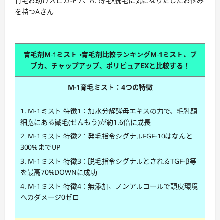
育毛お助け人ピカキチ、A: 薄毛・脱毛に気になりだしたお悩み
を持つAさん
育毛剤M-1ミスト ・育毛剤比較ランキング
M-1ミスト、ブ
ブカ、チャップアップ、ポリピュアEXと比較する！
M-1育毛ミスト：4つの特徴
M-1ミスト 特徴1：加水分解酵母エキスの力で、毛乳頭
細胞にある繊毛(せんもう)が約1.6倍に成長
M-1ミスト 特徴2：発毛指令シグナルFGF-10はなんと
300%までUP
M-1ミスト 特徴3：脱毛指令シグナルとされるTGF-β等
を最高70%DOWNに成功
M-1ミスト 特徴4：無添加、ノンアルコールで頭皮環境
へのダメージ0ゼロ