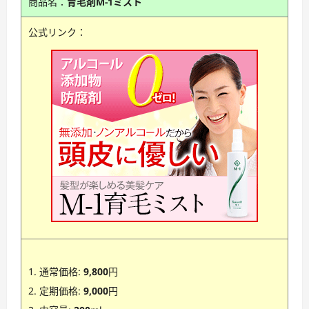
商品名：
育毛剤M-1ミスト
公式リンク：
通常価格:
9,800
円
定期価格:
9,000
円