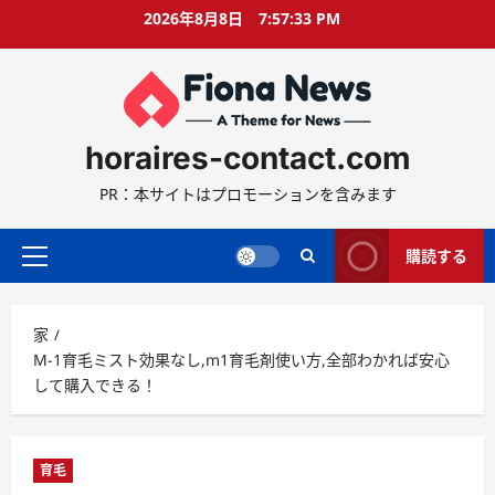
コ
2026年8月8日
7:57:34 PM
ン
テ
ン
ツ
に
horaires-contact.com
ス
キ
PR：本サイトはプロモーションを含みます
ッ
プ
購読する
プ
ラ
イ
家
マ
M-1育毛ミスト効果なし,m1育毛剤使い方,全部わかれば安心
リ
して購入できる！
ー
メ
ニ
ュ
育毛