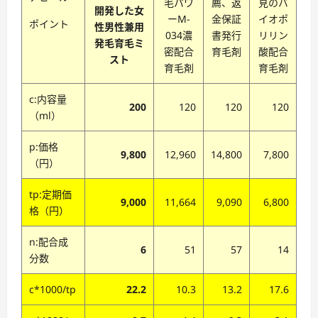
毛パワ
薦、返
見のバ
開発した女
ーM-
金保証
イオポ
ポイント
性男性兼用
034濃
書発行
リリン
発毛育毛ミ
密配合
育毛剤
酸配合
スト
育毛剤
育毛剤
c:内容量
200
120
120
120
（ml）
p:価格
9,800
12,960
14,800
7,800
（円）
tp:定期価
9,000
11,664
9,090
6,800
格（円）
n:配合成
6
51
57
14
分数
c*1000/tp
22.2
10.3
13.2
17.6