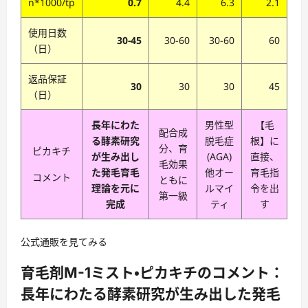
n*1000/tp
0.7
4.4
6.3
2.1
使用日数
30-45
30-60
30-60
60
（日）
返品保証
30
30
30
45
（日）
長年にわた
男性型
【毛
配合成
る酵素研究
脱毛症
根】に
分、育
ピカキチ
が生み出し
(AGA)
直接、
毛効果
た発毛育毛
他オー
育毛指
コメント
ともに
理論を元に
ルマイ
令を出
第一級
完成
ティ
す
公式通販を見てみる
育毛剤M-1ミスト・ピカキチのコメント：
長年にわたる酵素研究が生み出した
発毛