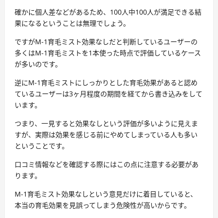
確かに個人差などがあるため、100人中100人が満足できる結
果になるということは無理でしょう。
ですが
M-1育毛ミスト効果なしだと
判断しているユーザーの
多くは
M-1育毛ミストを1本使った時点
で評価しているケース
が多いのです。
逆にM-1育毛ミストにしっかりとした
育毛効果があると認め
ているユーザーは3ヶ月程度の期間を経てから書き込みをして
います
。
つまり、一見すると効果なしという評価が多いように見えま
すが、実際は効果を感じる前にやめてしまっている人も多い
ということです。
口コミ情報などを確認する際にはこの点に注意する必要があ
ります。
M-1育毛ミスト効果なしという
意見だけに着目していると、
本当の育毛効果を見誤ってしまう危険性が高いからです
。