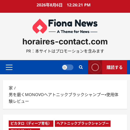
コ
2026年8月6日
12:26:22 PM
ン
テ
ン
ツ
に
horaires-contact.com
ス
キ
PR：本サイトはプロモーションを含みます
ッ
プ
購読する
プ
ラ
イ
家
マ
男を磨くMONOVOヘアトニックブラックシャンプー・使用体
リ
験レビュー
ー
メ
ニ
ュ
ピカタロ（ディープ育毛）
ヘアトニックブラックシャンプー