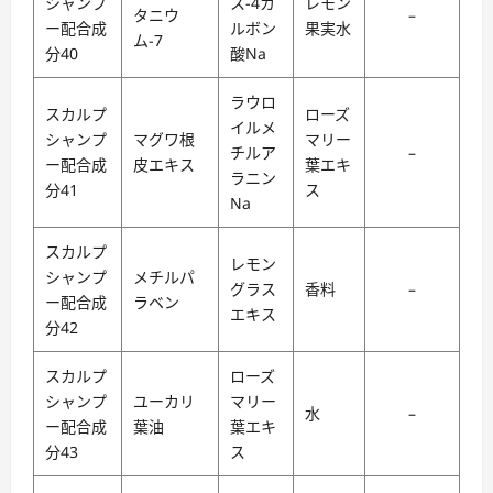
シャンプ
ス-4カ
レモン
タニウ
–
ー配合成
ルボン
果実水
ム-7
分40
酸Na
ラウロ
スカルプ
ローズ
イルメ
シャンプ
マグワ根
マリー
チルア
–
ー配合成
皮エキス
葉エキ
ラニン
分41
ス
Na
スカルプ
レモン
シャンプ
メチルパ
グラス
香料
–
ー配合成
ラベン
エキス
分42
スカルプ
ローズ
シャンプ
ユーカリ
マリー
水
–
ー配合成
葉油
葉エキ
分43
ス