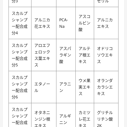
分3
セリル
スカルプ
アスコ
シャンプ
アルニカ
PCA-
アルニカ
ルビン
ー配合成
花エキス
Na
エキス
酸
分4
スカルプ
アロエフ
アスパ
アルテ
オドリコ
シャンプ
ェロック
ラギン
ア根エ
ソウエキ
ー配合成
ス葉エキ
酸
キス
ス
分5
ス
スカルプ
ウメ果
オランダ
シャンプ
エタノー
アラニ
実エキ
カラシエ
ー配合成
ル
ン
ス
キス
分6
スカルプ
オタネニ
カミツ
グリチル
シャンプ
アルギ
ンジン根
レ花エ
リチン酸
ー配合成
ニン
エキス
キス
2K