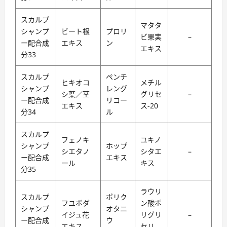
スカルプ
マタタ
シャンプ
ビート根
プロリ
ビ果実
–
ー配合成
エキス
ン
エキス
分33
スカルプ
ペンチ
ヒキオコ
メチル
シャンプ
レング
シ葉／茎
グリセ
–
ー配合成
リコー
エキス
ス-20
分34
ル
スカルプ
フェノキ
ユキノ
シャンプ
ホップ
シエタノ
シタエ
–
ー配合成
エキス
ール
キス
分35
ラウリ
スカルプ
ポリク
フユボダ
ン酸ポ
シャンプ
オタニ
イジュ花
リグリ
–
ー配合成
ウ
エキス
セリ