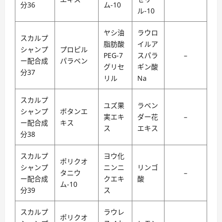
分36
ム-10
ル-10
ヤシ油
ラウロ
スカルプ
脂肪酸
イルア
シャンプ
プロピル
PEG-7
スパラ
–
ー配合成
パラベン
グリセ
ギン酸
分37
リル
Na
スカルプ
ユズ果
ラベン
シャンプ
ボタンエ
実エキ
ダー花
–
ー配合成
キス
ス
エキス
分38
スカルプ
ヨウ化
ポリクオ
シャンプ
ニンニ
リンゴ
タニウ
–
ー配合成
クエキ
酸
ム-10
分39
ス
スカルプ
ラウレ
ポリクオ