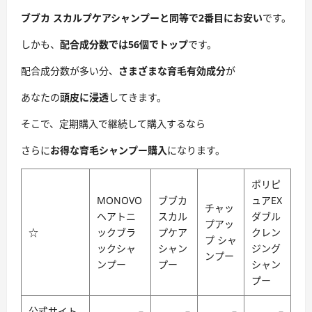
ブブカ スカルプケアシャンプーと同等で2番目にお安い
です。
しかも、
配合成分数では56個でトップ
です。
配合成分数が多い分、
さまざまな育毛有効成分
が
あなたの
頭皮に浸透
してきます。
そこで、定期購入で継続して購入するなら
さらに
お得な育毛シャンプー購入
になります。
ポリピ
MONOVO
ブブカ
ュアEX
チャッ
ヘアトニ
スカル
ダブル
プアッ
☆
ックブラ
プケア
クレン
プ シャ
ックシャ
シャン
ジング
ンプー
ンプー
プー
シャン
プー
公式サイト
–
–
–
–