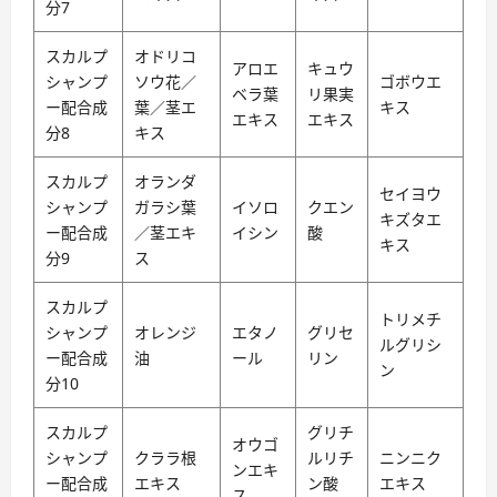
分7
スカルプ
オドリコ
アロエ
キュウ
シャンプ
ソウ花／
ゴボウエ
ベラ葉
リ果実
ー配合成
葉／茎エ
キス
エキス
エキス
分8
キス
スカルプ
オランダ
セイヨウ
シャンプ
ガラシ葉
イソロ
クエン
キズタエ
ー配合成
／茎エキ
イシン
酸
キス
分9
ス
スカルプ
トリメチ
シャンプ
オレンジ
エタノ
グリセ
ルグリシ
ー配合成
油
ール
リン
ン
分10
スカルプ
グリチ
オウゴ
シャンプ
クララ根
ルリチ
ニンニク
ンエキ
ー配合成
エキス
ン酸
エキス
ス