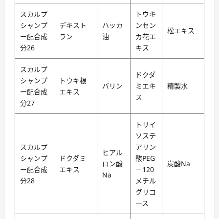
スカルプ
トウキ
シャンプ
デキスト
ハッカ
ンセン
松エキス
ー配合成
ラン
油
カ花エ
分26
キス
スカルプ
ドクダ
シャンプ
トウキ根
バリン
ミエキ
精製水
ー配合成
エキス
ス
分27
トリイ
ソステ
スカルプ
アリン
ヒアル
シャンプ
ドクダミ
酸PEG
ロン酸
炭酸Na
ー配合成
エキス
－120
Na
分28
メチル
グリコ
ース