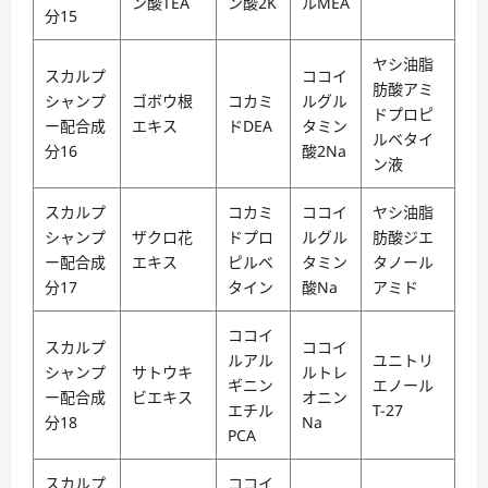
ン酸TEA
ン酸2K
ルMEA
分15
ヤシ油脂
スカルプ
ココイ
肪酸アミ
シャンプ
ゴボウ根
コカミ
ルグル
ドプロピ
ー配合成
エキス
ドDEA
タミン
ルベタイ
分16
酸2Na
ン液
スカルプ
コカミ
ココイ
ヤシ油脂
シャンプ
ザクロ花
ドプロ
ルグル
肪酸ジエ
ー配合成
エキス
ピルベ
タミン
タノール
分17
タイン
酸Na
アミド
ココイ
スカルプ
ココイ
ルアル
ユニトリ
シャンプ
サトウキ
ルトレ
ギニン
エノール
ー配合成
ビエキス
オニン
エチル
T-27
分18
Na
PCA
スカルプ
ココイ