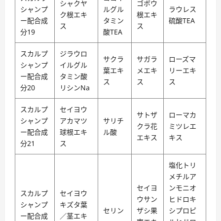
シャクヤ
ゴボウ
シャンプ
ルグル
ラウレス
ク根エキ
根エキ
ー配合成
タミン
硫酸TEA
ス
ス
分19
酸TEA
スカルプ
ジラウロ
サクラ
サガラ
ローズマ
シャンプ
イルグル
葉エキ
メエキ
リーエキ
ー配合成
タミン酸
ス
ス
ス
分20
リシンNa
スカルプ
セイヨウ
サトザ
ローマカ
シャンプ
アカマツ
サリチ
クラ花
ミツレエ
ー配合成
球根エキ
ル酸
エキス
キス
分21
ス
塩化トリ
メチルア
セイヨ
ンモニオ
スカルプ
セイヨウ
ウサン
ヒドロキ
シャンプ
キズタ葉
セリン
ザシ果
シプロピ
ー配合成
／茎エキ