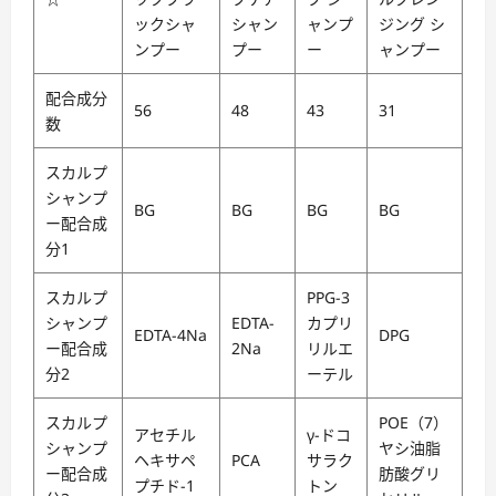
ックシャ
シャン
ャンプ
ジング シ
ンプー
プー
ー
ャンプー
配合成分
56
48
43
31
数
スカルプ
シャンプ
BG
BG
BG
BG
ー配合成
分1
スカルプ
PPG-3
シャンプ
EDTA-
カプリ
EDTA-4Na
DPG
ー配合成
2Na
リルエ
分2
ーテル
スカルプ
POE（7）
アセチル
γ-ドコ
シャンプ
ヤシ油脂
ヘキサペ
PCA
サラク
ー配合成
肪酸グリ
プチド-1
トン