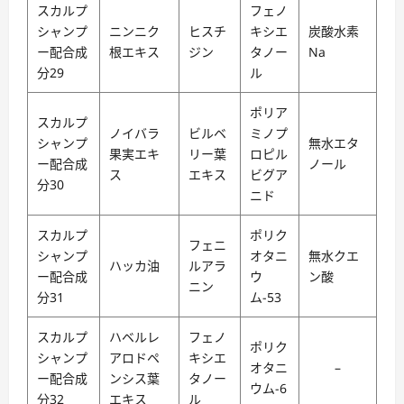
スカルプ
フェノ
シャンプ
ニンニク
ヒスチ
キシエ
炭酸水素
ー配合成
根エキス
ジン
タノー
Na
分29
ル
ポリア
スカルプ
ノイバラ
ビルベ
ミノプ
シャンプ
無水エタ
果実エキ
リー葉
ロピル
ー配合成
ノール
ス
エキス
ビグア
分30
ニド
スカルプ
ポリク
フェニ
シャンプ
オタニ
無水クエ
ハッカ油
ルアラ
ー配合成
ウ
ン酸
ニン
分31
ム-53
スカルプ
ハベルレ
フェノ
ポリク
シャンプ
アロドペ
キシエ
オタニ
–
ー配合成
ンシス葉
タノー
ウム-6
分32
エキス
ル