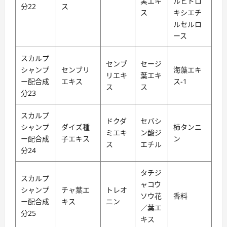
実エキ
ルヒドロ
分22
ス
ス
キシエチ
ルセルロ
ース
スカルプ
センブ
セージ
シャンプ
センブリ
海藻エキ
リエキ
葉エキ
ー配合成
エキス
ス-1
ス
ス
分23
スカルプ
ドクダ
セバシ
シャンプ
ダイズ種
柿タンニ
ミエキ
ン酸ジ
ー配合成
子エキス
ン
ス
エチル
分24
タチジ
スカルプ
ャコウ
シャンプ
チャ葉エ
トレオ
ソウ花
香料
ー配合成
キス
ニン
／葉エ
分25
キス