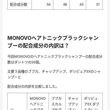
配合成分数
56
48
43
31
MONOVOヘアトニックブラックシャン
プーの配合成分の内訳は？
今回MONOVOのヘアトニックブラックシャンプーの配合成分
数はダントツの56個。
主要３品種のブブカ、チャップアップ、ポリピュアEXのシャ
ンプーと
配合成分の内訳を比較しました。
MONOVO
ブブカ
チャッ
ポリピュ
ヘアトニ
スカル
プアッ
アEX ダブ
☆
ックブラ
プケア
プ シ
ルクレン