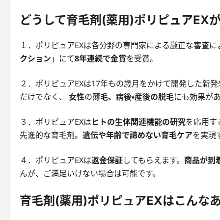
どうして育毛剤(薬用)ポリピュアEX
１．ポリピュアEXは各分野の専門家による厳正な審査
クション
」にて
8年連続で金賞
を受賞。
２．ポリピュアEXは17年もの歳月をかけて開発した新発
だけでなく、
女性
の
薄毛、病後・産後の脱毛
にも効果が
３．ポリピュアEXは
ヒトの生体関連機能の研究
を応用す
先進的な育毛剤。
遺伝や年齢で諦めない育毛ケア
を実現
４．ポリピュアEXは
返金保証
してもらえます。
商品が到着
んが、ご満足いけない場合は可能です。
育毛剤(薬用)ポリピュアEXはこんな