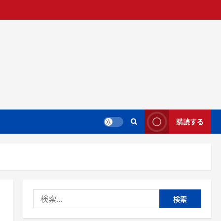
購読する
検
索: