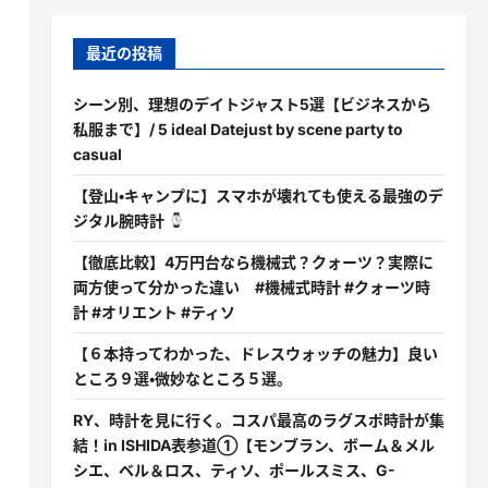
最近の投稿
シーン別、理想のデイトジャスト5選【ビジネスから
私服まで】/ 5 ideal Datejust by scene party to
casual
【登山・キャンプに】スマホが壊れても使える最強のデ
ジタル腕時計
【徹底比較】4万円台なら機械式？クォーツ？実際に
両方使って分かった違い #機械式時計 #クォーツ時
計 #オリエント #ティソ
【６本持ってわかった、ドレスウォッチの魅力】良い
ところ９選・微妙なところ５選。
RY、時計を見に行く。コスパ最高のラグスポ時計が集
結！in ISHIDA表参道①【モンブラン、ボーム＆メル
シエ、ベル＆ロス、ティソ、ポールスミス、G-