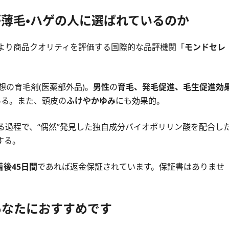
が薄毛・ハゲの人に選ばれているのか
により商品クオリティを評価する国際的な品評機関「
モンドセレ
想の育毛剤(医薬部外品)。
男性
の
育毛、発毛促進、毛生促進効
ある。また、頭皮の
ふけやかゆみ
にも効果的。
る過程で、“偶然”発見した独自成分バイオポリリン酸を配合し
する。
後45日間
であれば返金保証されています。保証書はありませ
あなたにおすすめです