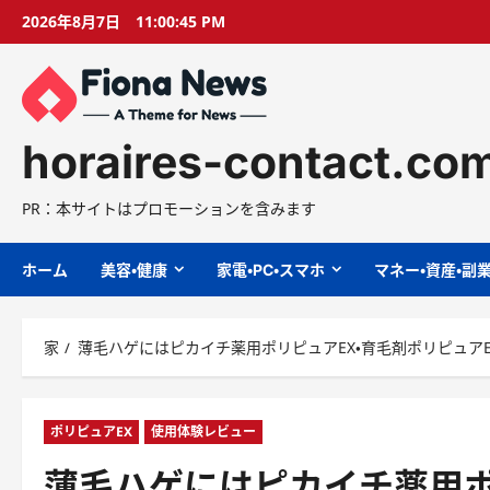
コ
2026年8月7日
11:00:46 PM
ン
テ
ン
ツ
に
horaires-contact.co
ス
キ
PR：本サイトはプロモーションを含みます
ッ
プ
ホーム
美容・健康
家電・PC・スマホ
マネー・資産・副
家
薄毛ハゲにはピカイチ薬用ポリピュアEX・育毛剤ポリピュア
ポリピュアEX
使用体験レビュー
薄毛ハゲにはピカイチ薬用ポ