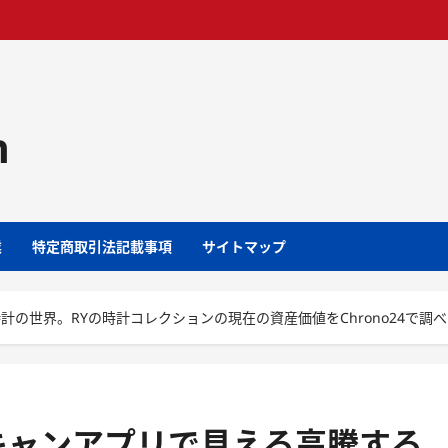
m
業
特定商取引法記載事項
サイトマップ
の世界。RYの時計コレクションの現在の資産価値をChrono24で調
キャンアプリで見える高騰する