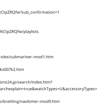
tCtpZRQfw?sub_confirmation=1
tCtpZRQfw/playlists
lex/submariner–mod1.htm
skx007k2.htm
.jp/search/index.htm?
earchexplain=true&watchTypes=U&accessoryTypes=
eitling/navitimer–mod9.htm