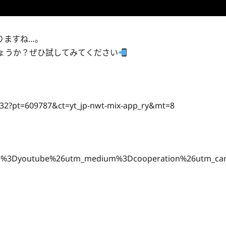
りますね…。
ょうか？ぜひ試してみてください
2032?pt=609787&ct=yt_jp-nwt-mix-app_ry&mt=8
urce%3Dyoutube%26utm_medium%3Dcooperation%26utm_ca