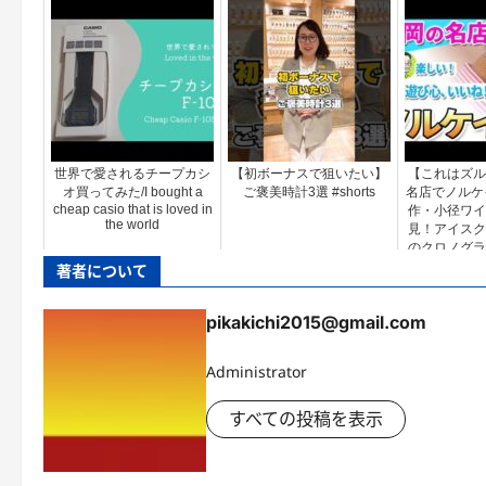
世界で愛されるチープカシ
【初ボーナスで狙いたい】
【これはズル
オ買ってみた/I bought a
ご褒美時計3選 #shorts
名店でノルケイ
cheap casio that is loved in
作・小径ワイ
the world
見！アイスク
のクロノグラ
た！（タカラ
著者について
pikakichi2015@gmail.com
Administrator
すべての投稿を表示