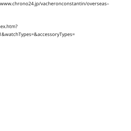
ono24.jp/vacheronconstantin/overseas–
ex.htm?
=1&watchTypes=&accessoryTypes=