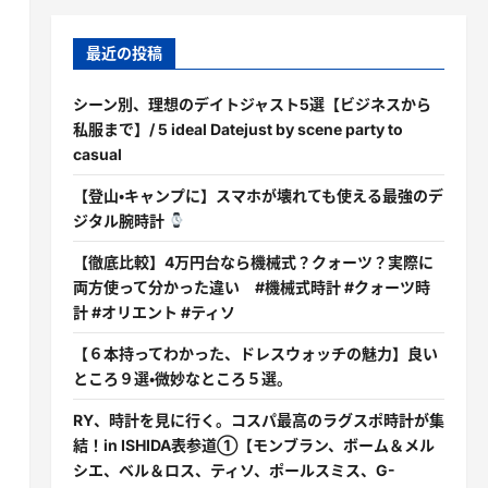
最近の投稿
シーン別、理想のデイトジャスト5選【ビジネスから
私服まで】/ 5 ideal Datejust by scene party to
casual
【登山・キャンプに】スマホが壊れても使える最強のデ
ジタル腕時計
【徹底比較】4万円台なら機械式？クォーツ？実際に
両方使って分かった違い #機械式時計 #クォーツ時
計 #オリエント #ティソ
【６本持ってわかった、ドレスウォッチの魅力】良い
ところ９選・微妙なところ５選。
RY、時計を見に行く。コスパ最高のラグスポ時計が集
結！in ISHIDA表参道①【モンブラン、ボーム＆メル
シエ、ベル＆ロス、ティソ、ポールスミス、G-