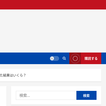
購読する
べた結果はいくら？
検
索: