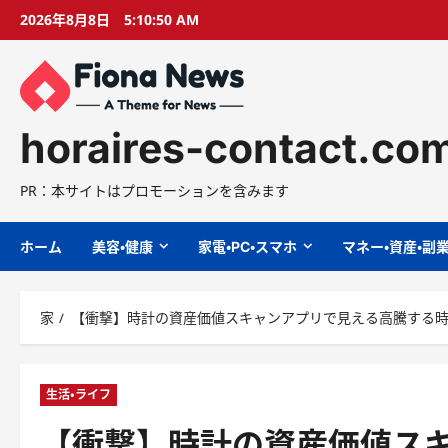
コ
2026年8月8日
5:10:51 AM
ン
テ
ン
ツ
に
horaires-contact.co
ス
キ
PR：本サイトはプロモーションを含みます
ッ
プ
ホーム
美容・健康
家電・PC・スマホ
マネー・資産・副
家
【衝撃】時計の資産価値スキャンアプリで見える高騰する時計
生活・ライフ
【衝撃】時計の資産価値ス