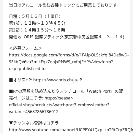
当日はアルコール含む各種ドリンクもご用意しております。
日程：５月１６日（土曜日）
第1部：１２時～１３時４５分
第2部：１４時１５分～１６時
開催地: ORIS 銀座ブティック(東京都中央区銀座４－３－１４)
＜応募フォーム＞
https://docs.google.com/forms/d/e/1FAIpQLSckYql84De8wD-
9EkbQV6vu3mlkFqx7gaJxRNW9_rxfnjFHPA/viewform?
usp=publish-editor
■オリスHP: https://www.oris.ch/ja-JP
■RYの理想を詰め込んだウォッチロール「Watch Port」の販
売ページはコチラ: https://seasar-
official.shop/products/watchport3-embossleather?
variant=45687866786012
▼チャンネル登録はコチラ
http://www.youtube.com/channel/UCPEY41QzpLzoTRtCtpZRQf