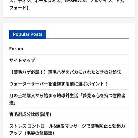
ス、ティソ、ポールスミス、G-SHOCK、ノルケイン、トム
フォード】
Popular Posts
Forum
サイトマップ
【薄毛ハゲ必読！】薄毛ハゲをバカにされたときの対処法
ウォーターサーバーを後悔する前に選ぶポイント！
月の土地購入から始まる地球外生活「夢見る心を持つ冒険者
達」
育毛剤成分比較(試用)
ストレス コントロール&頭皮マッサージで薄毛防止と勃起力
アップ（毛髪の体験談）