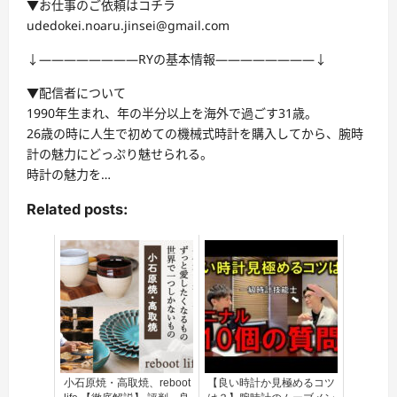
▼お仕事のご依頼はコチラ
udedokei.noaru.jinsei@gmail.com
↓————————RYの基本情報————————↓
▼配信者について
1990年生まれ、年の半分以上を海外で過ごす31歳。
26歳の時に人生で初めての機械式時計を購入してから、腕時
計の魅力にどっぷり魅せられる。
時計の魅力を…
Related posts:
小石原焼・高取焼、reboot
【良い時計か見極めるコツ