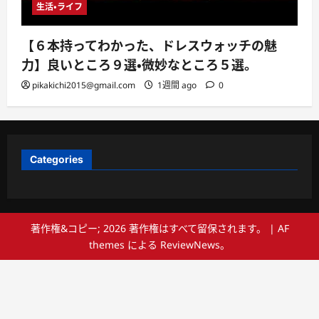
生活・ライフ
【６本持ってわかった、ドレスウォッチの魅
力】良いところ９選・微妙なところ５選。
pikakichi2015@gmail.com
1週間 ago
0
Categories
著作権&コピー; 2026 著作権はすべて留保されます。
|
AF
themes による
ReviewNews
。