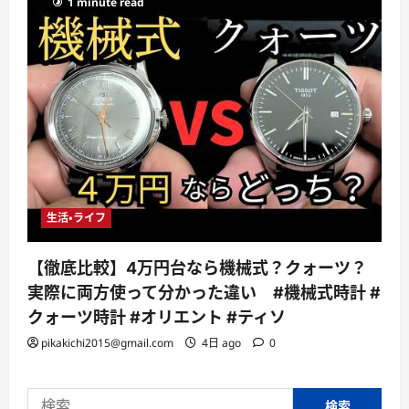
1 minute read
生活・ライフ
【徹底比較】4万円台なら機械式？クォーツ？
実際に両方使って分かった違い #機械式時計 #
クォーツ時計 #オリエント #ティソ
pikakichi2015@gmail.com
4日 ago
0
検