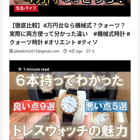
生活・ライフ
【徹底比較】4万円台なら機械式？クォーツ？
実際に両方使って分かった違い #機械式時計 #
クォーツ時計 #オリエント #ティソ
pikakichi2015@gmail.com
4日 ago
0
1 minute read