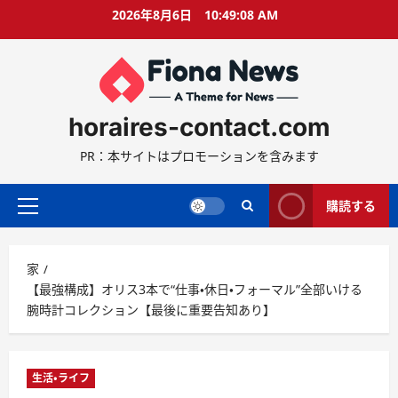
コ
2026年8月6日
10:49:09 AM
ン
テ
ン
ツ
に
horaires-contact.com
ス
キ
PR：本サイトはプロモーションを含みます
ッ
プ
購読する
プ
ラ
イ
家
マ
【最強構成】オリス3本で“仕事・休日・フォーマル”全部いける
リ
腕時計コレクション【最後に重要告知あり】
ー
メ
ニ
ュ
生活・ライフ