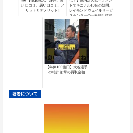
life 【徹底解説】 評判、良
は？】腕時計のムーブメン
い 口コミ、悪い口コミ、メ
トでキニナル10個の疑問、
リットとデメリット!!
レイモンド ウェイルサービ
スセンターの一級時計技能
士に聞いてみた！
【年俸100億円】大谷選手
の時計 衝撃の買取金額
著者について