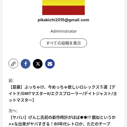
pikakichi2015@gmail.com
Administrator
すべての投稿を表示
ポ
前:
ス
【葛藤】ぶっちゃけ、今めっちゃ欲しいロレックス５選【デ
ト
イトナ/GMTマスターⅡ/エクスプローラー/デイトジャスト/ヨ
ットマスター】
ナ
次へ:
ビ
【ヤバい】げんじ氏初の新作時計がほぼ●●!? 酷似というか
ゲ
××な出来がヤバすぎる！80年代レトロか、ただのチープ