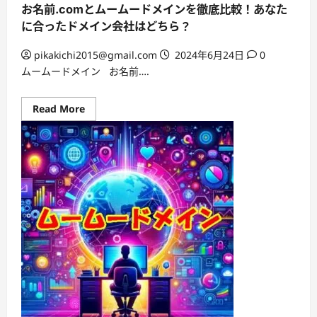
め
お名前.comとムームードメインを徹底比較！あなた
よ
う！
に合ったドメイン会社はどちら？
pikakichi2015@gmail.com
2024年6月24日
0
ムームードメイン お名前….
Read
Read More
more
about
お
名
前.com
と
ム
ー
ム
ー
ド
メ
イ
ン
を
徹
底
比
較！
あ
な