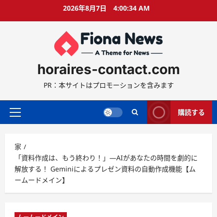
コ
2026年8月7日
4:00:35 AM
ン
テ
ン
ツ
に
horaires-contact.com
ス
キ
PR：本サイトはプロモーションを含みます
ッ
プ
購読する
プ
ラ
イ
家
マ
「資料作成は、もう終わり！」—AIがあなたの時間を劇的に
リ
解放する！ Geminiによるプレゼン資料の自動作成機能【ム
ー
ームードメイン】
メ
ニ
ュ