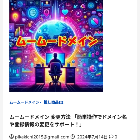
about
熱
簡
意
単
を
操
全
作
力
で
で
ネ
サ
ー
ポ
ム
ー
サ
ト
ー
バ
ー
を
変
更！
ム
ー
ム
ー
ド
メ
イ
ン
ムームードメイン
推し商品III
で
安
心
ムームードメイン 変更方法 「簡単操作でドメイン名
の
ド
や登録情報の変更をサポート！」
メ
イ
ン
pikakichi2015@gmail.com
2024年7月14日
0