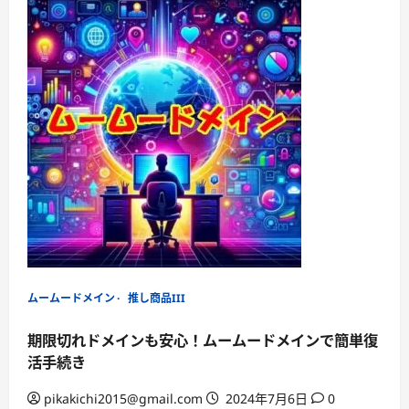
about
安
全
で
簡
単！
ム
ー
ム
ー
ド
メ
イ
ン
の
SFTP
接
続
ガ
イ
ド
【Filezilla
編】
ムームードメイン
推し商品III
期限切れドメインも安心！ムームードメインで簡単復
活手続き
pikakichi2015@gmail.com
2024年7月6日
0