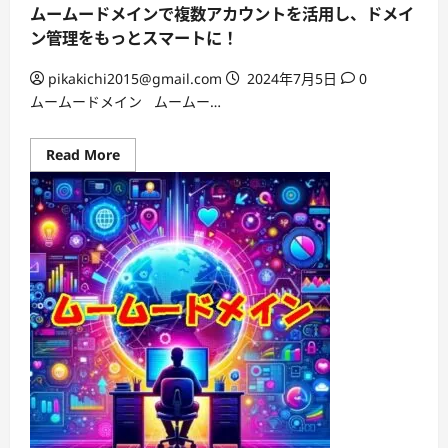
続
ムームードメインで複数アカウントを活用し、ドメイ
き
ン管理をもっとスマートに！
pikakichi2015@gmail.com
2024年7月5日
0
ムームードメイン ムームー…
Read
Read More
more
about
ム
ー
ム
ー
ド
メ
イ
ン
で
複
数
ア
カ
ウ
ン
ト
を
活
用