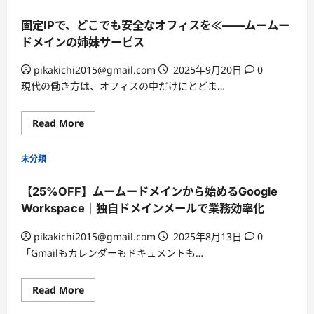
ム
ー
固定IPで、どこでも安全なオフィスを≪——ムームー
ド
メ
ドメインの姉妹サービス
イ
ン
で
pikakichi2015@gmail.com
2025年9月20日
0
始
め
現代の働き方は、オフィスの中だけにとどま…
る
独
自
Read
ド
Read More
more
メ
about
イ
固
ン
未分類
定
メ
IP
ー
で、
ル
【25%OFF】ムームードメインから始めるGoogle
ど
｜
こ
Google
Workspace｜独自ドメインメールで業務効率化
で
Workspace
も
で
安
信
pikakichi2015@gmail.com
2025年8月13日
0
全
頼
な
と
「Gmailもカレンダーもドキュメントも…
オ
効
フ
率
ィ
を
Read
ス
Read More
ア
more
を
ッ
about
≪
プ！