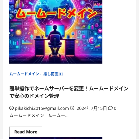
ド
メ
イ
ン
を、
こ
の
夏、
あ
な
た
の
手
に
—
ム
ー
ムームードメイン
推し商品III
ム
ー
ド
簡単操作でネームサーバーを変更！ムームードメイン
メ
イ
で安心のドメイン管理
ン
で
は、
pikakichi2015@gmail.com
2024年7月15日
0
そ
ムームードメイン ムームー…
ん
な
あ
な
Read
Read More
た
more
の