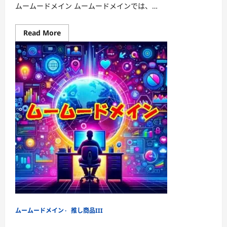
ムームードメイン ムームードメインでは、…
Read
Read More
more
about
期
限
切
れ
ド
メ
イ
ン
も
安
心！
ム
ー
ム
ー
ド
メ
イ
ン
で
簡
単
復
ムームードメイン
推し商品III
活
手