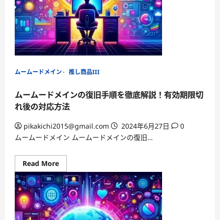
メ
イ
ン
for
WP
ホ
ス
テ
ィ
ン
グ
ムームードメイン
推し商品III
の
実
力
ムームードメインの復旧手順を徹底解説！有効期限切
と
は？
れ後の対応方法
pikakichi2015@gmail.com
2024年6月27日
0
ムームードメイン ムームードメインの復旧…
Read
Read More
more
about
ム
ー
ム
ー
ド
メ