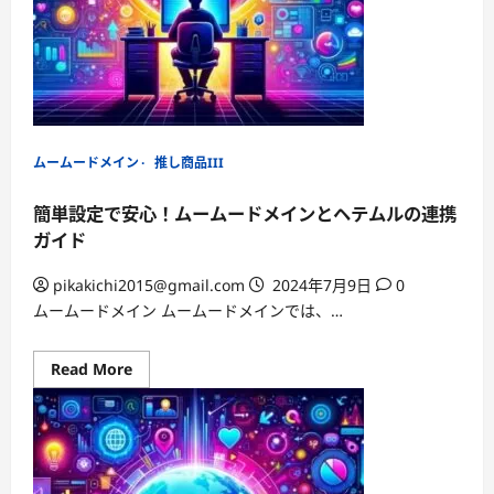
ド
メ
イ
ン
情
報
を
変
更
し
よ
ムームードメイン
推し商品III
う！
簡単設定で安心！ムームードメインとヘテムルの連携
ガイド
pikakichi2015@gmail.com
2024年7月9日
0
ムームードメイン ムームードメインでは、…
Read
Read More
more
about
簡
単
設
定
で
安