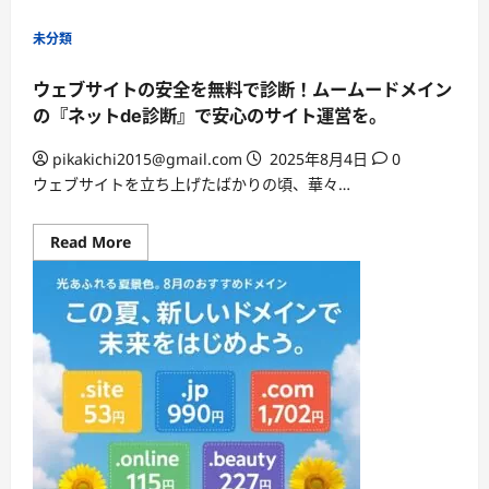
SNS
販
促
未分類
で
売
上
ウェブサイトの安全を無料で診断！ムームードメイン
UP！
IT
の『ネットde診断』で安心のサイト運営を。
導
入
補
pikakichi2015@gmail.com
2025年8月4日
0
助
ウェブサイトを立ち上げたばかりの頃、華々…
金
活
用
無
Read
Read More
料
more
個
about
別
ウ
相
ェ
談
ブ
会
サ
【第
イ
4
ト
次
の
申
安
請】
全
を
無
料
で
診