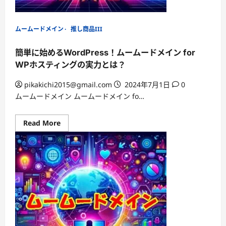
し、
ド
メ
イ
ムームードメイン
推し商品III
ン
管
理
簡単に始めるWordPress！ムームードメイン for
を
も
WPホスティングの実力とは？
っ
と
ス
pikakichi2015@gmail.com
2024年7月1日
0
マ
ムームードメイン ムームードメイン fo…
ー
ト
に！
Read
Read More
more
about
簡
単
に
始
め
る
WordPress！
ム
ー
ム
ー
ド