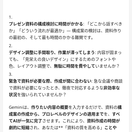
プレゼン資料の構成検討に時間がかかる
: 「どこから話すべき
か」「どういう流れが最適か」— 構成案の検討は、資料作り
の最初の、そして最も時間のかかる難関です。
デザイン調整に手間取り、作業が滞ってしまう
: 内容が固まっ
ても、「見栄えの良いデザイン」にするためのフォントや
色、レイアウト調整で、
無駄に時間を費やして
いませんか？
緊急で資料が必要な際、作成が間に合わない
: 急な会議や商談
で資料が必要になったとき、徹夜で対応するような
非効率な
状況
を強いられていませんか？
Geminiは、
作りたい内容の概要
を入力するだけで、資料の
構
成案の作成から、プロレベルのデザインの適用まで
を、
すべ
てAIが一気に完了
させます。これにより、
資料作成の時間が
劇的に短縮
され、あなたは**「資料の質を高める」
ことや