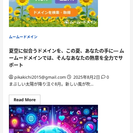
断！
ム
ー
ム
ー
ド
メ
イ
ン
ムームードメイン
の
『ネ
ッ
夏空に似合うドメインを、この夏、あなたの手に— ム
ト
de
ームードメインでは、そんなあなたの熱意を全力でサ
診
ポート
断』
で
安
pikakichi2015@gmail.com
2025年8月2日
0
心
の
まぶしい太陽が降り注ぐ8月。新しい風が吹…
サ
イ
ト
運
Read
Read More
営
more
を。
about
夏
空
に
似
合
う