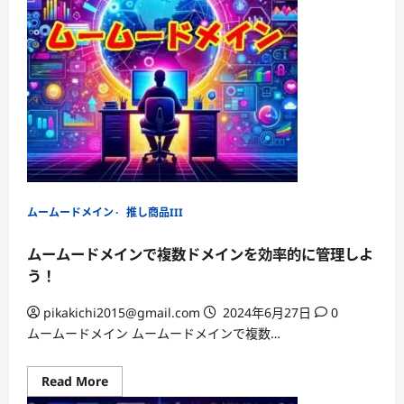
イ
ン
の
復
旧
手
順
を
徹
底
解
説！
有
効
期
限
切
ムームードメイン
推し商品III
れ
後
の
ムームードメインで複数ドメインを効率的に管理しよ
対
応
う！
方
法
pikakichi2015@gmail.com
2024年6月27日
0
ムームードメイン ムームードメインで複数…
Read
Read More
more