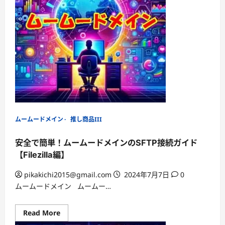
心！
ム
ー
ム
ー
ド
メ
イ
ン
と
ヘ
テ
ム
ル
の
連
携
ムームードメイン
推し商品III
ガ
イ
ド
安全で簡単！ムームードメインのSFTP接続ガイド
【Filezilla編】
pikakichi2015@gmail.com
2024年7月7日
0
ムームードメイン ムームー…
Read
Read More
more