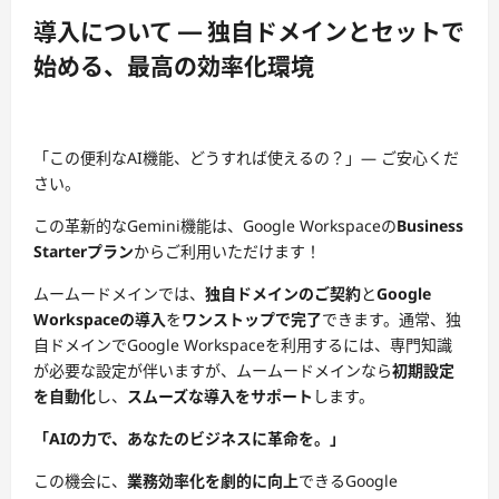
導入について — 独自ドメインとセットで
始める、最高の効率化環境
「この便利なAI機能、どうすれば使えるの？」— ご安心くだ
さい。
この革新的なGemini機能は、Google Workspaceの
Business
Starterプラン
からご利用いただけます！
ムームードメインでは、
独自ドメインのご契約
と
Google
Workspaceの導入
を
ワンストップで完了
できます。通常、独
自ドメインでGoogle Workspaceを利用するには、専門知識
が必要な設定が伴いますが、ムームードメインなら
初期設定
を自動化
し、
スムーズな導入をサポート
します。
「AIの力で、あなたのビジネスに革命を。」
この機会に、
業務効率化を劇的に向上
できるGoogle