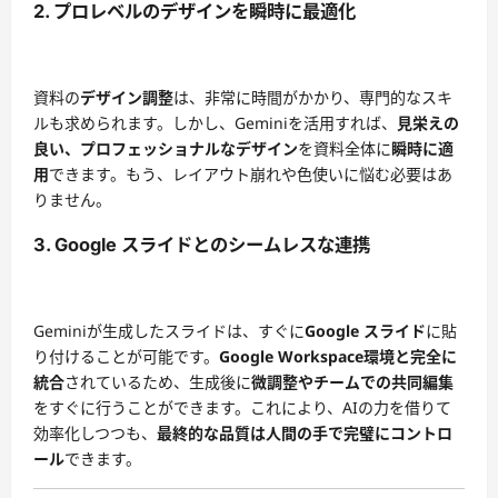
2. プロレベルのデザインを瞬時に最適化
資料の
デザイン調整
は、非常に時間がかかり、専門的なスキ
ルも求められます。しかし、Geminiを活用すれば、
見栄えの
良い、プロフェッショナルなデザイン
を資料全体に
瞬時に適
用
できます。もう、レイアウト崩れや色使いに悩む必要はあ
りません。
3. Google スライドとのシームレスな連携
Geminiが生成したスライドは、すぐに
Google スライド
に貼
り付けることが可能です。
Google Workspace環境と完全に
統合
されているため、生成後に
微調整やチームでの共同編集
をすぐに行うことができます。これにより、AIの力を借りて
効率化しつつも、
最終的な品質は人間の手で完璧にコントロ
ール
できます。