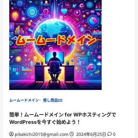
about
ム
ー
ム
ー
ド
メ
イ
ン
で
複
数
ド
メ
イ
ン
を
効
率
的
に
管
理
し
ムームードメイン
推し商品III
よ
う！
簡単！ムームードメイン for WPホスティングで
WordPressを今すぐ始めよう！
pikakichi2015@gmail.com
2024年6月25日
0