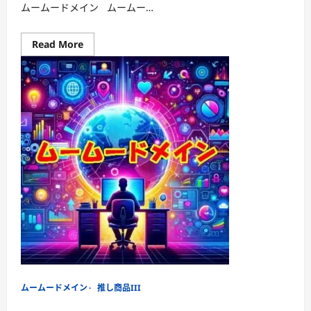
ムームードメイン ムームー…
Read
Read More
more
about
簡
単！
ム
ー
ム
ー
ド
メ
イ
ン
for
WP
ホ
ス
テ
ィ
ン
グ
で
WordPress
を
今
す
ムームードメイン
推し商品III
ぐ
始