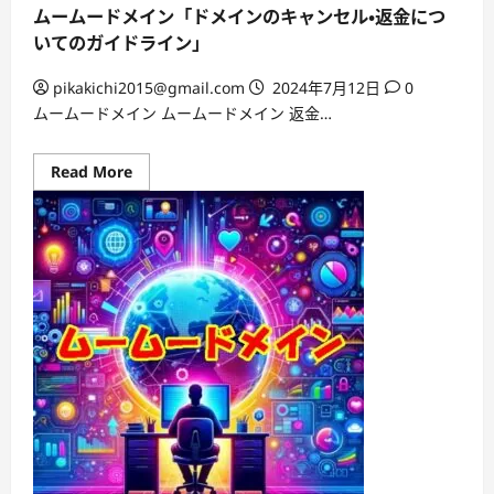
情
ムームードメイン「ドメインのキャンセル・返金につ
報
の
いてのガイドライン」
変
更
を
pikakichi2015@gmail.com
2024年7月12日
0
サ
ムームードメイン ムームードメイン 返金…
ポ
ー
ト！」
Read
Read More
more
about
ム
ー
ム
ー
ド
メ
イ
ン
「ド
メ
イ
ン
の
キ
ャ
ン
セ
ル・