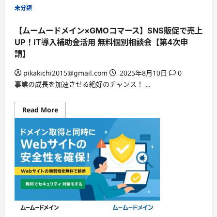
【25%OFF】
——
未分類
ム
ム
ー
ー
ム
ム
【ムームードメイン×GMOコマース】SNS販促で売上
ー
ー
ド
ド
UP！IT導入補助金活用 無料個別相談会【第4次申
メ
メ
イ
イ
請】
ン
ン
か
の
ら
姉
pikakichi2015@gmail.com
2025年8月10日
0
始
妹
事業の成長を加速させる絶好のチャンス！ …
め
サ
る
ー
Google
ビ
Workspace
ス
Read
Read More
｜
more
独
about
自
【ム
ド
ー
メ
ム
イ
ー
ン
ド
メ
メ
ー
イ
ル
ン
で
×GMO
業
コ
務
マ
効
ー
率
ス】
化