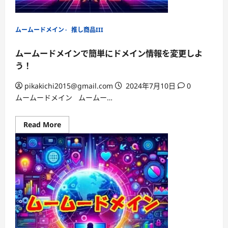
返
金
に
つ
い
ムームードメイン
推し商品III
て
の
ガ
ムームードメインで簡単にドメイン情報を変更しよ
イ
ド
う！
ラ
イ
ン」
pikakichi2015@gmail.com
2024年7月10日
0
ムームードメイン ムームー…
Read
Read More
more
about
ム
ー
ム
ー
ド
メ
イ
ン
で
簡
単
に