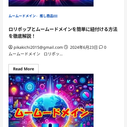
た
に
合
っ
ムームードメイン
推し商品III
た
ド
メ
ロリポップとムームードメインを簡単に紐付ける方法
イ
ン
を徹底解説！
会
社
は
pikakichi2015@gmail.com
2024年6月23日
0
ど
ムームードメイン ロリポッ…
ち
ら？
Read
Read More
more
about
ロ
リ
ポ
ッ
プ
と
ム
ー
ム
ー
ド
メ