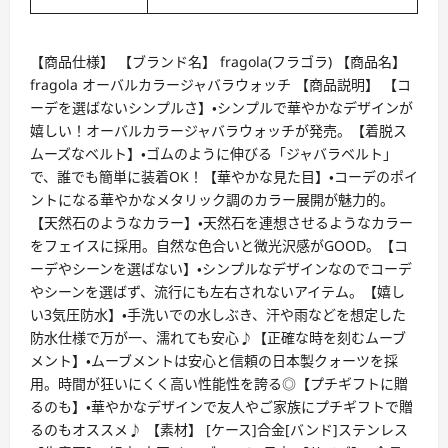
【商品仕様】 【ブランド名】 fragola(フラゴラ) 【商品名】
fragola オーバルカラージャバラウォッチ 【商品説明】 【コ
ーデを選ばないシンプルさ】・シンプルで華やかなデザインが
嬉しい！オーバルカラージャバラウォッチが発売。【着脱ス
ムーズなベルト】・ゴムのように伸びる「ジャバラベルト」
で、誰でも簡単に装着OK！【華やかな見た目】・コーデのポイ
ントになる華やかなメタリック調のカラー展開が魅力的。
【天然石のようなカラー】・天然石を連想させるようなカラー
をフェイスに採用。自然な色合いと微光沢感がGOOD。【コ
ーデやシーンを選ばない】・シンプルなデザインなのでコーデ
やシーンを選ばず、流行にも左右されないアイテム。【嬉し
い3気圧防水】・手洗いでの水しぶき、汗や雨などを想定した
防水仕様で万が一、濡れても安心♪【正確な時を刻むムーブ
メント】・ムーブメントは安心と信頼の日本製クォーツを採
用。時間が狂いにくく高い性能性を誇る◎【プチギフトに贈
るのも】・華やかなデザインで友人やご家族にプチギフトで贈
るのもオススメ♪ 【素材】 [ケース]合金[バンド]ステンレス