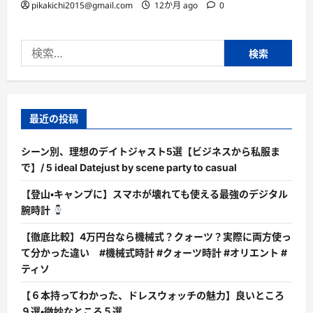
pikakichi2015@gmail.com
12か月 ago
0
検
索:
最近の投稿
シーン別、理想のデイトジャスト5選【ビジネスから私服ま
で】/ 5 ideal Datejust by scene party to casual
【登山・キャンプに】スマホが壊れても使える最強のデジタル
腕時計
【徹底比較】4万円台なら機械式？クォーツ？実際に両方使っ
て分かった違い #機械式時計 #クォーツ時計 #オリエント #
ティソ
【６本持ってわかった、ドレスウォッチの魅力】良いところ
９選・微妙なところ５選。