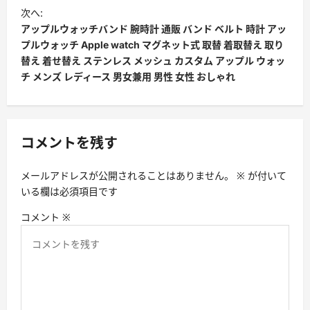
ナ
次へ:
アップルウォッチバンド 腕時計 通販 バンド ベルト 時計 アッ
ビ
プルウォッチ Apple watch マグネット式 取替 着取替え 取り
ゲ
替え 着せ替え ステンレス メッシュ カスタム アップル ウォッ
ー
チ メンズ レディース 男女兼用 男性 女性 おしゃれ
シ
ョ
ン
コメントを残す
メールアドレスが公開されることはありません。
※
が付いて
いる欄は必須項目です
コメント
※