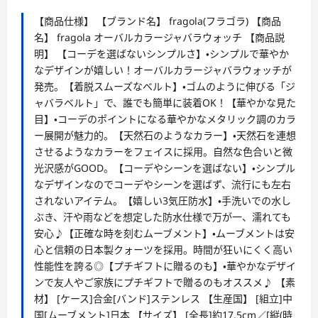
【商品仕様】 【ブランド名】 fragola(フラゴラ) 【商品
名】 fragola オーバルカラージャバラウォッチ 【商品説
明】 【コーデを選ばないシンプルさ】・シンプルで華やか
なデザインが嬉しい！オーバルカラージャバラウォッチが
発売。【着脱スムーズなベルト】・ゴムのように伸びる「ジ
ャバラベルト」で、誰でも簡単に装着OK！【華やかな見た
目】・コーデのポイントになる華やかなメタリック調のカラ
ー展開が魅力的。【天然石のようなカラー】・天然石を連想
させるようなカラーをフェイスに採用。自然な色合いと微
光沢感がGOOD。【コーデやシーンを選ばない】・シンプル
なデザインなのでコーデやシーンを選ばず、流行にも左右
されないアイテム。【嬉しい3気圧防水】・手洗いでの水し
ぶき、汗や雨などを想定した防水仕様で万が一、濡れても
安心♪【正確な時を刻むムーブメント】・ムーブメントは安
心と信頼の日本製クォーツを採用。時間が狂いにくく高い
性能性を誇る◎【プチギフトに贈るのも】・華やかなデザイ
ンで友人やご家族にプチギフトで贈るのもオススメ♪ 【素
材】 [ケース]合金[バンド]ステンレス 【生産国】 [組立]中
国[ムーブメント]日本 【サイズ】 [全長]約17.5cm／[縦(時