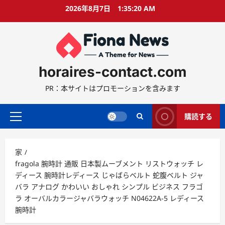
コ
2026年8月7日
1:35:21 AM
ン
テ
ン
ツ
に
horaires-contact.com
ス
キ
PR：本サイトはプロモーションを含みます
ッ
プ
購読する
プ
ラ
イ
家
マ
fragola 腕時計 通販 日本製ムーブメント リストウォッチ レ
リ
ディース 腕時計レディース じゃばらベルト 蛇腹ベルト ジャ
ー
バラ アナログ かわいい おしゃれ シンプル ビジネス フラゴ
メ
ラ オーバルカラージャバラウォッチ N04622A-5 レディース
ニ
腕時計
ュ