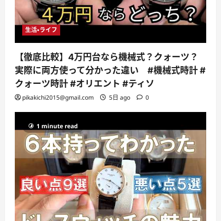
生活・ライフ
【徹底比較】4万円台なら機械式？クォーツ？
実際に両方使って分かった違い #機械式時計 #
クォーツ時計 #オリエント #ティソ
pikakichi2015@gmail.com
5日 ago
0
1 minute read