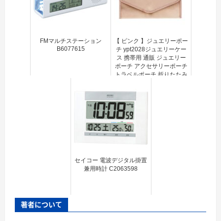
FMマルチステーション
【 ピンク 】ジュエリーポー
B6077615
チ ypt2028ジュエリーケー
ス 携帯用 通販 ジュエリー
ポーチ アクセサリーポーチ
トラベルポーチ 折りたたみ
折り畳み ポーチ 小物 収納
持ち運び コンパクト スッ...
セイコー 電波デジタル掛置
兼用時計 C2063598
著者について