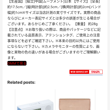
【生産国】 [組立]中国[ムーブメント]日本 【サイズ】 [全長]
約17.5cm／[縦(時計部)]約2.5cm／[横(時計部)]約2cm[バンド
幅]約1cm※サイズは当店計測の実寸サイズです。実際の商品
ならびにメーカー表記サイズとは多少の誤差が生じる場合が
ございます。あらかじめご了承ください。 【重量】 約28g
【注意点】 ※お取り扱いの際は、商品やパッケージなどに記
載されている品質表示、アテンションタグ、ご使用上の注意
事項などを必ずご確認下さい。※本来の目的以外にはご使用
にならないで下さい。※カメラやモニターの性質により、画
像と実物の色の違いがある場合がございますのでご理解願い
ます。
DMMで見る
Related posts: