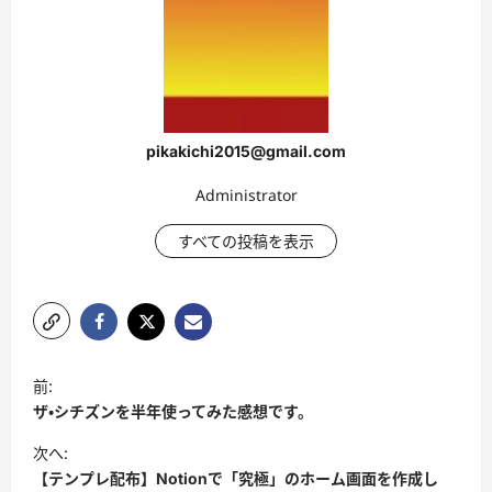
pikakichi2015@gmail.com
Administrator
すべての投稿を表示
ポ
前:
ス
ザ・シチズンを半年使ってみた感想です。
ト
次へ:
ナ
【テンプレ配布】Notionで「究極」のホーム画面を作成し