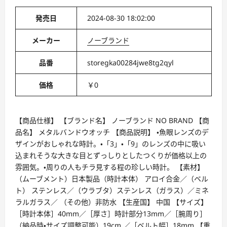
発売日
2024-08-30 18:02:00
メーカー
ノーブランド
品番
storegka00284jwe8tg2qyl
価格
￥0
【商品仕様】 【ブランド名】 ノーブランド NO BRAND 【商
品名】 メタルバンドウオッチ 【商品説明】 ・魚眼レンズのデ
ザインがおしゃれな時計。・「3」・「9」のレンズの中に吸い
込まれそうな大きな目とずっしりとしたつくりが価格以上の
雰囲気。・周りの人もチラ見する程の珍しい時計。 【素材】
（ムーブメント）日本製品（時計本体） アロイ合金／（ベル
ト） ステンレス／（ウラブタ）ステンレス（ガラス）／ミネ
ラルガラス／ （その他）非防水 【生産国】 中国 【サイズ】
［時計本体］40mm／［厚さ］時計部分13mm／［腕周り］
（納品時・サイズ調整可能）19cm ／［ベルト幅］18mm 【重