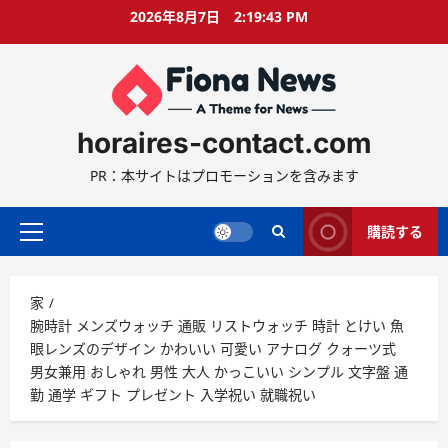
コ
2026年8月7日
2:19:44 PM
ン
テ
ン
ツ
に
horaires-contact.com
ス
キ
PR：本サイトはプロモーションを含みます
ッ
プ
購読する
プ
ラ
イ
家
マ
腕時計 メンズウォッチ 通販 リストウォッチ 時計 とけい 魚
リ
眼レンズのデザイン かわいい 可愛い アナログ クォーツ式
ー
男女兼用 おしゃれ 男性 大人 かっこいい シンプル 文字盤 通
メ
勤 通学 ギフト プレゼント 入学祝い 就職祝い
ニ
ュ