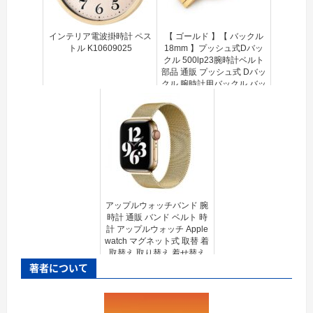
インテリア電波掛時計 ペス
【 ゴールド 】【 バックル
トル K10609025
18mm 】プッシュ式Dバッ
クル 500lp23腕時計ベルト
部品 通販 プッシュ式 Dバッ
クル 腕時計用バックル バッ
クル 時計バンド 時計尾錠
時計バックル 腕時計 金...
アップルウォッチバンド 腕
時計 通販 バンド ベルト 時
計 アップルウォッチ Apple
watch マグネット式 取替 着
取替え 取り替え 着せ替え
ステンレス メッシュ カスタ
著者について
ム アップル ウォッ...