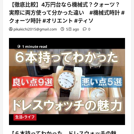
【徹底比較】4万円台なら機械式？クォーツ？
実際に両方使って分かった違い #機械式時計 #
クォーツ時計 #オリエント #ティソ
pikakichi2015@gmail.com
5日 ago
0
1 minute read
生活・ライフ
【６本持ってわかった、ドレスウォッチの魅