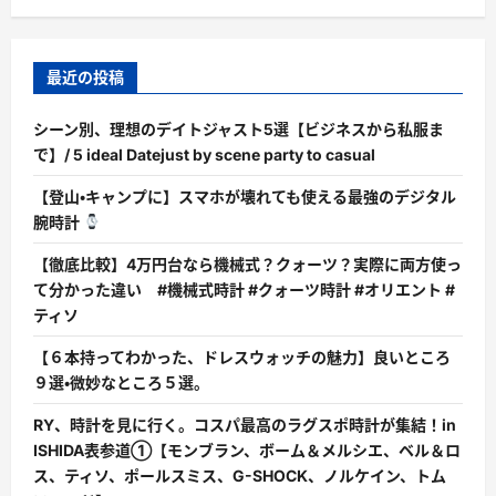
最近の投稿
シーン別、理想のデイトジャスト5選【ビジネスから私服ま
で】/ 5 ideal Datejust by scene party to casual
【登山・キャンプに】スマホが壊れても使える最強のデジタル
腕時計
【徹底比較】4万円台なら機械式？クォーツ？実際に両方使っ
て分かった違い #機械式時計 #クォーツ時計 #オリエント #
ティソ
【６本持ってわかった、ドレスウォッチの魅力】良いところ
９選・微妙なところ５選。
RY、時計を見に行く。コスパ最高のラグスポ時計が集結！in
ISHIDA表参道①【モンブラン、ボーム＆メルシエ、ベル＆ロ
ス、ティソ、ポールスミス、G-SHOCK、ノルケイン、トム