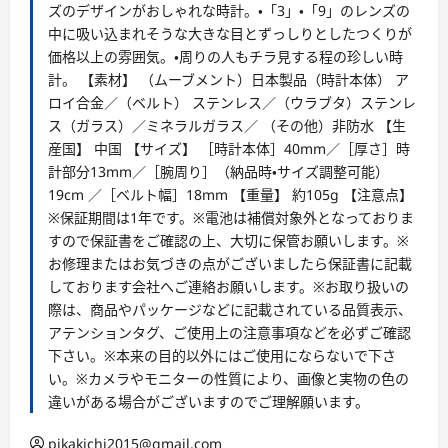
ズのデザインがおしゃれな時計。・「3」・「9」のレンズの
中に吸い込まれそうな大きな目とずっしりとしたつくりが
価格以上の雰囲気。・周りの人もチラ見する程の珍しい時
計。 【素材】 （ムーブメント）日本製品（時計本体） ア
ロイ合金／（ベルト） ステンレス／（ウラブタ）ステンレ
ス（ガラス）／ミネラルガラス／ （その他）非防水 【生
産国】 中国 【サイズ】 ［時計本体］40mm／［厚さ］時
計部分13mm／［腕周り］（納品時・サイズ調整可能）
19cm ／［ベルト幅］18mm 【重量】 約105g 【注意点】
※保証期間は1年です。※電池は補償対象外となっておりま
すので保証書をご確認の上、大切に保管お願いします。※
お修理またはお気づきの点がございましたら保証書に記載
しております会社へご連絡お願いします。※お取り扱いの
際は、商品やパッケージなどに記載されている品質表示、
アテンションタグ、ご使用上の注意事項などを必ずご確認
下さい。※本来の目的以外にはご使用にならないで下さ
い。※カメラやモニターの性質により、画像と実物の色の
違いがある場合がございますのでご理解願います。
pikakichi2015@gmail.com