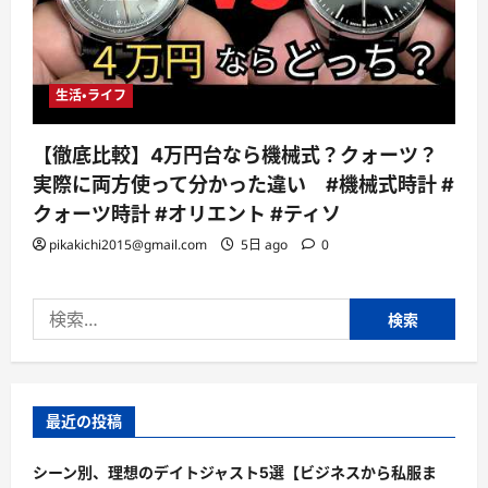
生活・ライフ
【徹底比較】4万円台なら機械式？クォーツ？
実際に両方使って分かった違い #機械式時計 #
クォーツ時計 #オリエント #ティソ
pikakichi2015@gmail.com
5日 ago
0
検
索:
最近の投稿
シーン別、理想のデイトジャスト5選【ビジネスから私服ま