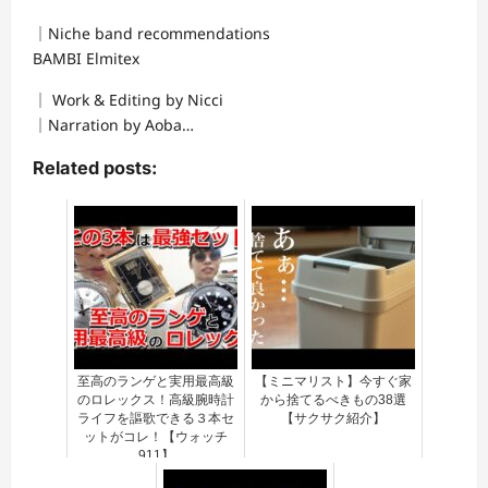
｜Niche band recommendations
BAMBI Elmitex
｜ Work & Editing by Nicci
｜Narration by Aoba…
Related posts:
至高のランゲと実用最高級
【ミニマリスト】今すぐ家
のロレックス！高級腕時計
から捨てるべきもの38選
ライフを謳歌できる３本セ
【サクサク紹介】
ットがコレ！【ウォッチ
911】