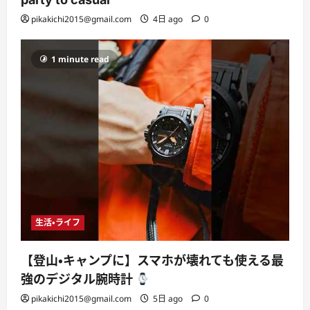
pikakichi2015@gmail.com
4日 ago
0
1 minute read
生活・ライフ
【登山・キャンプに】スマホが壊れても使える最
強のデジタル腕時計
pikakichi2015@gmail.com
5日 ago
0