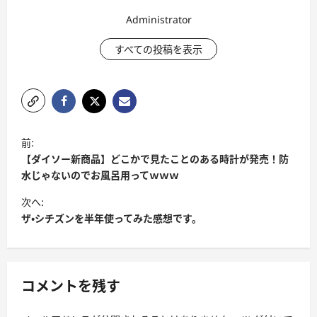
Administrator
すべての投稿を表示
ポ
前:
ス
【ダイソー新商品】どこかで見たことのある時計が発売！防
ト
水じゃないのでお風呂用ってｗｗｗ
ナ
次へ:
ザ・シチズンを半年使ってみた感想です。
ビ
ゲ
ー
コメントを残す
シ
ョ