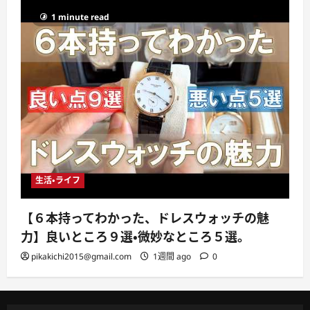
1 minute read
生活・ライフ
【６本持ってわかった、ドレスウォッチの魅
力】良いところ９選・微妙なところ５選。
pikakichi2015@gmail.com
1週間 ago
0