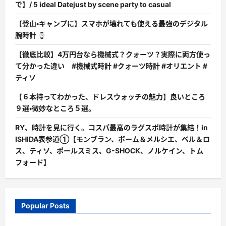
で】/ 5 ideal Datejust by scene party to casual
【登山・キャンプに】スマホが壊れても使える最強のデジタル
腕時計
【徹底比較】4万円台なら機械式？クォーツ？実際に両方使っ
て分かった違い #機械式時計 #クォーツ時計 #オリエント #
ティソ
【６本持ってわかった、ドレスウォッチの魅力】良いところ
９選・微妙なところ５選。
RY、時計を見に行く。コスパ最高のラグスポ時計が集結！in
ISHIDA表参道①【モンブラン、ボーム＆メルシエ、ベル＆ロ
ス、ティソ、ポールスミス、G-SHOCK、ノルケイン、トム
フォード】
Popular Posts