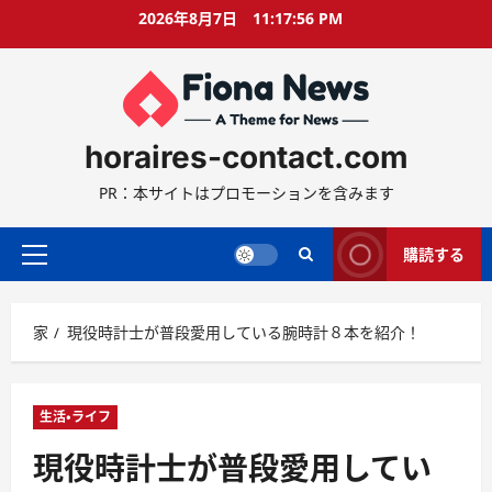
コ
2026年8月7日
11:17:57 PM
ン
テ
ン
ツ
に
horaires-contact.com
ス
キ
PR：本サイトはプロモーションを含みます
ッ
プ
購読する
プ
ラ
イ
家
現役時計士が普段愛用している腕時計８本を紹介！
マ
リ
ー
メ
生活・ライフ
ニ
現役時計士が普段愛用してい
ュ