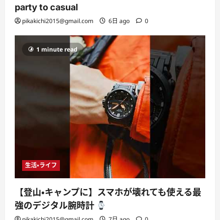
party to casual
pikakichi2015@gmail.com
6日 ago
0
1 minute read
生活・ライフ
【登山・キャンプに】スマホが壊れても使える最
強のデジタル腕時計
pikakichi2015@gmail.com
7日 ago
0