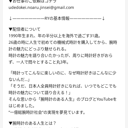
▼お仕事のご依頼はコチラ
udedokei.noaru.jinsei@gmail.com
↓————————RYの基本情報————————↓
▼配信者について
1990年生まれ、年の半分以上を海外で過ごす31歳。
26歳の時に人生で初めての機械式時計を購入してから、腕時
計の魅力にどっぷり魅せられる。
時計の魅力を語り合いたかったが、周りに時計好きがおら
ず、一人で悶々とすること丸3年。
「時計ってこんなに楽しいのに、なぜ時計好きはこんなに少
ないんだ…」
「そうだ、日本人全員時計好きになれば、いつでもどこでも
時計の魅力について語り合える！」
そんな思いから「腕時計のある人生」のブログとYouTubeを
はじめました。
”一億総腕時計社会”の実現を夢見ています。
▼腕時計のある人生とは？