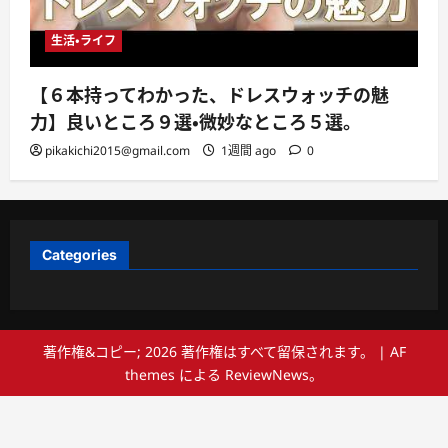
生活・ライフ
【６本持ってわかった、ドレスウォッチの魅
力】良いところ９選・微妙なところ５選。
pikakichi2015@gmail.com
1週間 ago
0
Categories
著作権&コピー; 2026 著作権はすべて留保されます。
|
AF
themes による
ReviewNews
。