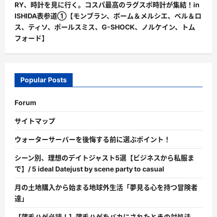
RY、時計を見に行く。コスパ最高のラグスポ時計が集結！in
ISHIDA表参道①【モンブラン、ボーム＆メルシエ、ベル＆ロ
ス、ティソ、ポールスミス、G-SHOCK、ノルケイン、トム
フォード】
Popular Posts
Forum
サイトマップ
ウォーターサーバーを後悔する前に選ぶポイント！
シーン別、理想のデイトジャスト5選【ビジネスから私服ま
で】/ 5 ideal Datejust by scene party to casual
月の土地購入から始まる地球外生活「夢見る心を持つ冒険者
達」
【薄毛ハゲ必読！】薄毛ハゲをバカにされたときの対処法