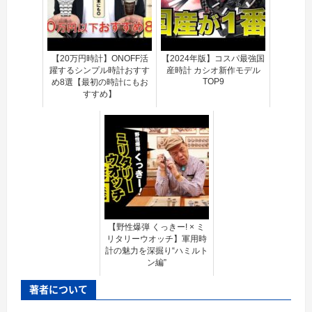
【20万円時計】ONOFF活
【2024年版】コスパ最強国
躍するシンプル時計おすす
産時計 カシオ新作モデル
TOP9
め8選【最初の時計にもお
すすめ】
【野性爆弾 くっきー! × ミ
リタリーウオッチ】軍用時
計の魅力を深掘り“ハミルト
ン編”
著者について