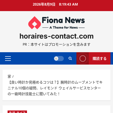
コ
2026年8月9日
8:19:44 AM
ン
テ
ン
ツ
に
horaires-contact.com
ス
キ
PR：本サイトはプロモーションを含みます
ッ
プ
購読する
プ
ラ
イ
家
マ
【良い時計か見極めるコツは？】腕時計のムーブメントでキ
リ
ニナル10個の疑問、レイモンド ウェイルサービスセンター
ー
の一級時計技能士に聞いてみた！
メ
ニ
ュ