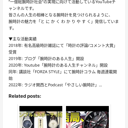
”一億総腕時計社会”の実現に向けて活動しているYouTubeチ
ャンネルです。
皆さんの人生の相棒となる腕時計を見つけられるように、
腕時計の魅力を「と に か く わ か り や す く」発信していま
す。
▼主な活動実績
2018年: 有名高級時計雑誌にて「時計の評論/コメント大賞」
受賞
2019年: ブログ「腕時計のある人生」開設
2020年: Youtube「腕時計のある人生チャンネル」開設
同年: 講談社「FORZA STYLE」にて腕時計コラム 毎週連載開
始
2022年: ラジオ関西とPodcast「やさしい腕時計」…
Related posts: