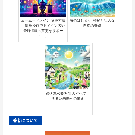
ムームードメイン 変更方法
海のはじまり: 神秘と壮大な
「簡単操作でドメイン名や
自然の奇跡
登録情報の変更をサポー
ト！」
線状降水帯 対策のすべて：
明るい未来への備え
著者について