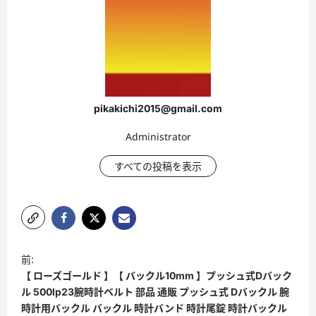
pikakichi2015@gmail.com
Administrator
すべての投稿を表示
ポ
前:
ス
【 ローズゴールド 】【 バックル10mm 】プッシュ式Dバック
ト
ル 500lp23腕時計ベルト 部品 通販 プッシュ式 Dバックル 腕
時計用バックル バックル 時計バンド 時計尾錠 時計バックル