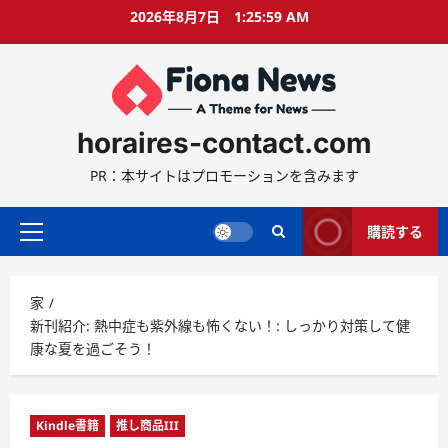
コ
2026年8月7日
1:26:00 AM
ン
テ
ン
ツ
に
horaires-contact.com
ス
キ
PR：本サイトはプロモーションを含みます
ッ
プ
購読する
プ
ラ
イ
家
マ
新刊紹介: 熱中症も紫外線も怖くない！: しっかり対策して健
リ
康な夏を過ごそう！
ー
メ
ニ
ュ
Kindle書籍
推し商品III