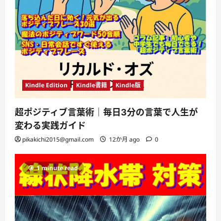
Kindle Edition
Kindle書籍
Kindle版
超ポジティブ言葉術｜毎日3分の言葉で人生が
変わる実践ガイド
pikakichi2015@gmail.com
12か月 ago
0
1 minute read