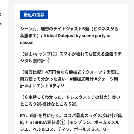
メ
最近の投稿
亜
シーン別、理想のデイトジャスト5選【ビジネスから
私服まで】/ 5 ideal Datejust by scene party to
casual
【登山・キャンプに】スマホが壊れても使える最強のデ
ジタル腕時計
【徹底比較】4万円台なら機械式？クォーツ？実際に
両方使って分かった違い #機械式時計 #クォーツ時
計 #オリエント #ティソ
【６本持ってわかった、ドレスウォッチの魅力】良い
ところ９選・微妙なところ５選。
RY、時計を見に行く。コスパ最高のラグスポ時計が集
結！in ISHIDA表参道①【モンブラン、ボーム＆メル
シエ、ベル＆ロス、ティソ、ポールスミス、G-