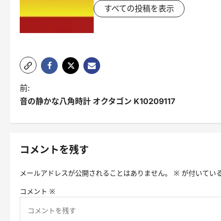
すべての投稿を表示
ポ
前:
音の静かな八角時計 オクタゴン K10209117
ス
ト
ナ
コメントを残す
ビ
メールアドレスが公開されることはありません。
※
が付いてい
ゲ
コメント
※
ー
シ