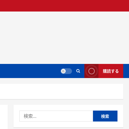
購読する
検
索: