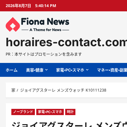
コ
2026年8月7日
5:40:15 PM
ン
テ
ン
ツ
に
horaires-contact.co
ス
キ
PR：本サイトはプロモーションを含みます
ッ
プ
ホーム
美容・健康
家電・PC・スマホ
マネー・資産・副
家
ジョイアグスターレ メンズウォッチ K10111238
ノーブランド
家電・PC・スマホ
時計
ジョイアグスターレ メンズウォッ