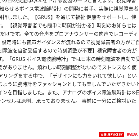
の目の疾患はQOLを下げる要因の一つと言えます。視覚障害
時を知らせるボイス電波腕時計』の開発に着手。実際に視覚障害者
指しました。【GRUS】を通じて福祉 健康をサポートし、健
す。 【視覚障害者でも簡単に時間が分かる】時刻のお知らせは
すだけです。全ての音声をプロアナウンサーの肉声でレコーディ
、設定時にも音声ガイダンスが流れるので視覚障害者の方がご
時刻電波を自動受信するので時刻調整が不要】視覚障害者の方が
。「GRUS ボイス電波腕時計」では日本の時刻電波を自動で
要がありません。煩わしい時刻調整がないのでストレスなく使
ヒアリングをする中で、「デザインにも力をいれて欲しい」とい
じように腕時計をファッションとしても楽しんでいただきたい
インを目指しました。また、アナログのボイス電波腕時計は※
キャンセルは原則、承っておりません。 事前に十分にご検討いた