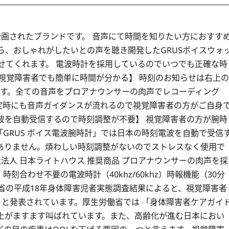
企画されたブランドです。 音声にて時間を知りたい方におすす
ら、おしゃれがしたいとの声を聴き開発したGRUSボイスウォ
せてくれます。 電波時計を採用しているのでいつでも正確な時
視覚障害者でも簡単に時間が分かる】 時刻のお知らせは右上の
です。全ての音声をプロアナウンサーの肉声でレコーディング
定時にも音声ガイダンスが流れるので視覚障害者の方がご自身
波を自動受信するので時刻調整が不要】 視覚障害者の方が腕時
GRUS ボイス電波腕時計」では日本の時刻電波を自動で受信
ありません。煩わしい時刻調整がないのでストレスなく使用で
祉法人 日本ライトハウス 推奨商品 プロアナウンサーの肉声を採
合わせ不要の電波時計（40khz/60khz）時報機能（30分
省の平成18年身体障害児者実態調査結果によると、視覚障害者
3月）と発表されています。厚生労働省では 「身体障害者ケアガイ
上がますます叫ばれています。また、高齢化が進む日本におい