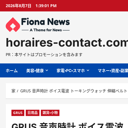
コ
2026年8月7日
1:39:02 PM
ン
テ
ン
ツ
に
horaires-contact.co
ス
キ
PR：本サイトはプロモーションを含みます
ッ
プ
ホーム
美容・健康
家電・PC・スマホ
マネー・資産・副
家
GRUS 音声時計 ボイス電波 トーキングウォッチ 伸縮ベルト GR
GRUS
日用品
雑貨・小物
GRUS 音声時計 ボイス電