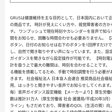
GRUSは健康維持を主な目的として、日本国内において
の商品です。 時計が見えにくい方や、視覚障害者の方か
チ。 ワンプッシュで現在時刻やカレンダーを音声で知ら
間をお知らせ、困難な時間合わせも必要ありません。 【
ボタン、日付のお知らせは右下のボタンを1回押すだけ
し、自然で聞き取りやすい声になっています。また、設
ガイダンスを聞きながら設定操作が可能です。 【時刻電
計を扱う上で最大の難関は、時刻を合わせることです。「
る機能を搭載してるため、手動で時刻調整を行う必要が
きます。 社会福祉法人 日本盲人会連合 推奨商品社会福
用、はっきりと聞きやすい音声でお知らせしてくれます。時刻
毎）音声ガイダンス設定機能 【メーカーより】厚生労働
数は推計31万人（厚生労働省 社会 援護局/平成20年
ライン」もさだめており、障害者のQOL（生活の質）向