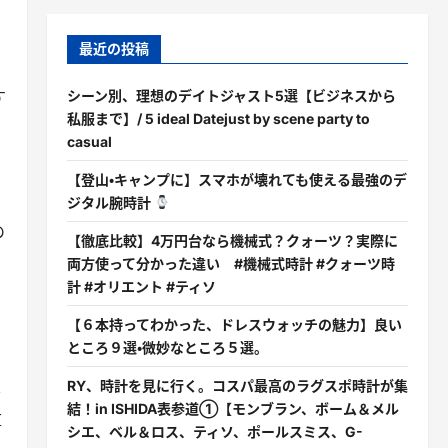
最近の投稿
す
シーン別、理想のデイトジャスト5選【ビジネスから
私服まで】/ 5 ideal Datejust by scene party to
casual
ら
【登山・キャンプに】スマホが壊れても使える最強のデ
ジタル腕時計
の
【徹底比較】4万円台なら機械式？クォーツ？実際に
両方使って分かった違い #機械式時計 #クォーツ時
計 #オリエント #ティソ
【６本持ってわかった、ドレスウォッチの魅力】良い
ところ９選・微妙なところ５選。
RY、時計を見に行く。コスパ最高のラグスポ時計が集
者
結！in ISHIDA表参道①【モンブラン、ボーム＆メル
厚
シエ、ベル＆ロス、ティソ、ポールスミス、G-