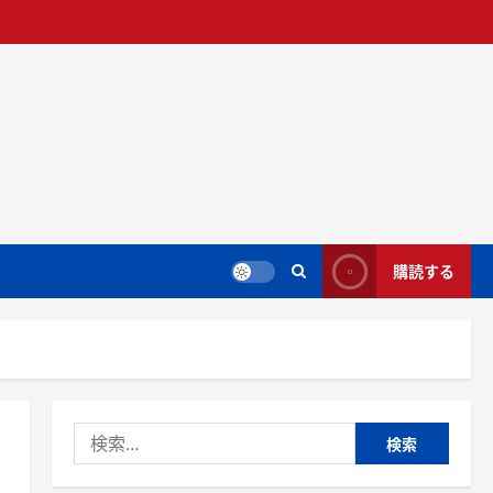
購読する
検
索: