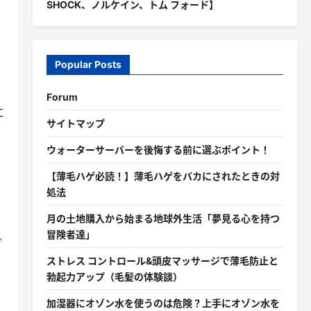
SHOCK、ノルケイン、トム フォード】
Popular Posts
Forum
に
サイトマップ
ウォーターサーバーを後悔する前に選ぶポイント！
【薄毛ハゲ必読！】薄毛ハゲをバカにされたときの対
処法
月の土地購入から始まる地球外生活「夢見る心を持つ
冒険者達」
ご
ストレス コントロール&頭皮マッサージで薄毛防止と
勃起力アップ（毛髪の体験談）
加湿器にオゾン水を使うのは危険？上手にオゾン水を