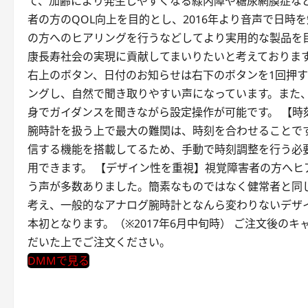
て、加齢により発生しやすくなる緑内障や糖尿網膜症など
者の方のQOL向上を目的とし、2016年より音声で日
の方へのヒアリングを行うなどしてより実用的な製品を目
康長寿社会の実現に貢献してまいりたいと考えておりま
右上のボタン、日付のお知らせは右下のボタンを1回押
ングし、自然で聞き取りやすい声になっています。また
身でガイダンスを聞きながら設定操作が可能です。 【
腕時計を扱う上で最大の難関は、時刻を合わせることです
信する機能を搭載してるため、手動で時刻調整を行う必
用できます。 【デザイン性を重視】視覚障害者の方へ
う声が多数ありました。簡素なものではなく健常者と同
考え、一般的なアナログ腕時計となんら変わりないデザ
本初となります。（※2017年6月中旬時） ご注文後の
だいた上でご注文ください。
DMMで見る