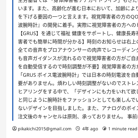
生労働省では 「身体障害者ケアガイドライン」もさだ
います。また、高齢化が進む日本において、加齢によ
を下げる要因の一つと言えます。視覚障害者の方のQO
波腕時計』の開発に着手。実際に視覚障害者の方への
【GRUS】を通じて福祉 健康をサポートし、健康長
害者でも簡単に時間が分かる】時刻のお知らせは右上
全ての音声をプロアナウンサーの肉声でレコーディン
も音声ガイダンスが流れるので視覚障害者の方がご自
を自動受信するので時刻調整が不要】視覚障害者の方
「GRUS ボイス電波腕時計」では日本の時刻電波を
要がありません。煩わしい時刻調整がないのでストレ
ヒアリングをする中で、「デザインにも力をいれて欲
と同じように腕時計をファッションとしても楽しんで
ないデザインを目指しました。また、アナログのボイス
注文後のキャンセルは原則、承っておりません。 事
pikakichi2015@gmail.com
4年 ago
1 minute read