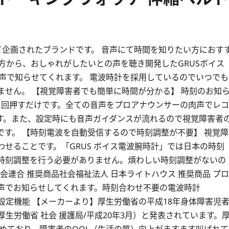
て企画されたブランドです。 音声にて時間を知りたい方におす
方から、おしゃれがしたいとの声を聴き開発したGRUSボイス
声で知らせてくれます。 電波時計を採用しているのでいつでも
せん。 【視覚障害者でも簡単に時間が分かる】 時刻のお知
1回押すだけです。全ての音声をプロアナウンサーの肉声でレコ
す。また、設定時にも音声ガイダンスが流れるので視覚障害者
す。 【時刻電波を自動受信するので時刻調整が不要】 視覚障
せることです。「GRUS ボイス電波腕時計」では日本の時刻
時刻調整を行う必要がありません。煩わしい時刻調整がないの
会連合 推奨商品社会福祉法人 日本ライトハウス 推奨商品 プロ
声でお知らせしてくれます。時刻合わせ不要の電波時計
ダンス設定機能 【メーカーより】厚生労働省の平成18年身体障害児
生労働省 社会 援護局/平成20年3月）と発表されています。