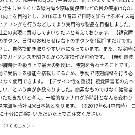
めており、障害者のQOL（生活の質）向上がますます叫ばれて
り発生しやすくなる緑内障や糖尿網膜症などの目の疾患はQOL
L向上を目的とし、2016年より音声で日時を知らせるボイス電
ヒアリングを行うなどしてより実用的な製品を目指しました。
寿社会の実現に貢献してまいりたいと考えております。 【視覚障
のボタン、日付のお知らせは右下のボタンを1回押すだけです。
グし、自然で聞き取りやすい声になっています。また、設定時
身でガイダンスを聞きながら設定操作が可能です。 【時刻電波
が腕時計を扱う上で最大の難関は、時刻を合わせることです。
自動で受信する機能を搭載してるため、手動で時刻調整を行う必
スなく使用できます。 【デザイン性を重視】視覚障害者の方へ
しい」という声が多数ありました。簡素なものではなく健常者
いただきたいと考え、一般的なアナログ腕時計となんら変わり
電波腕時計は※日本初となります。（※2017年6月中旬時） 
前に十分にご検討いただいた上でご注文ください。
0 のコメント