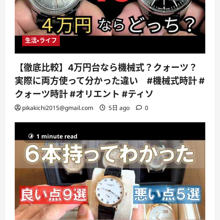
生活・ライフ
【徹底比較】4万円台なら機械式？クォーツ？
実際に両方使って分かった違い #機械式時計 #
クォーツ時計 #オリエント #ティソ
pikakichi2015@gmail.com
5日 ago
0
1 minute read