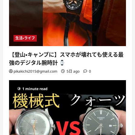
生活・ライフ
【登山・キャンプに】スマホが壊れても使える最
強のデジタル腕時計
pikakichi2015@gmail.com
5日 ago
0
1 minute read