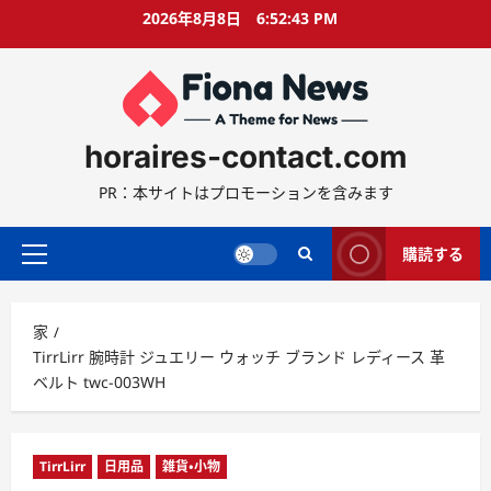
コ
2026年8月8日
6:52:44 PM
ン
テ
ン
ツ
に
horaires-contact.com
ス
キ
PR：本サイトはプロモーションを含みます
ッ
プ
購読する
プ
ラ
イ
家
マ
TirrLirr 腕時計 ジュエリー ウォッチ ブランド レディース 革
リ
ベルト twc-003WH
ー
メ
ニ
ュ
TirrLirr
日用品
雑貨・小物