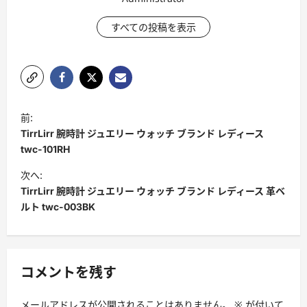
すべての投稿を表示
ポ
前:
ス
TirrLirr 腕時計 ジュエリー ウォッチ ブランド レディース
ト
twc-101RH
ナ
次へ:
TirrLirr 腕時計 ジュエリー ウォッチ ブランド レディース 革ベ
ビ
ルト twc-003BK
ゲ
ー
シ
コメントを残す
ョ
ン
メールアドレスが公開されることはありません。
※
が付いて