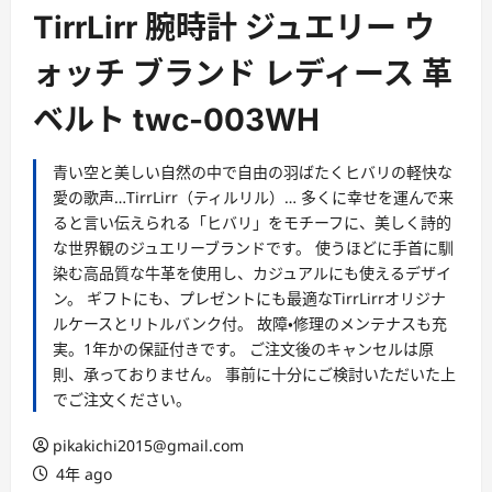
ー
TirrLirr 腕時計 ジュエリー ウ
ォッチ ブランド レディース 革
ベルト twc-003WH
青い空と美しい自然の中で自由の羽ばたくヒバリの軽快な
愛の歌声…TirrLirr（ティルリル）… 多くに幸せを運んで来
ると言い伝えられる「ヒバリ」をモチーフに、美しく詩的
な世界観のジュエリーブランドです。 使うほどに手首に馴
染む高品質な牛革を使用し、カジュアルにも使えるデザイ
ン。 ギフトにも、プレゼントにも最適なTirrLirrオリジナ
ルケースとリトルバンク付。 故障・修理のメンテナスも充
実。1年かの保証付きです。 ご注文後のキャンセルは原
則、承っておりません。 事前に十分にご検討いただいた上
でご注文ください。
pikakichi2015@gmail.com
4年 ago