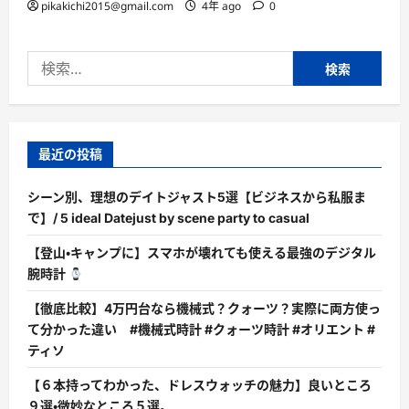
pikakichi2015@gmail.com
4年 ago
0
検
索:
最近の投稿
シーン別、理想のデイトジャスト5選【ビジネスから私服ま
で】/ 5 ideal Datejust by scene party to casual
【登山・キャンプに】スマホが壊れても使える最強のデジタル
腕時計
【徹底比較】4万円台なら機械式？クォーツ？実際に両方使っ
て分かった違い #機械式時計 #クォーツ時計 #オリエント #
ティソ
【６本持ってわかった、ドレスウォッチの魅力】良いところ
９選・微妙なところ５選。