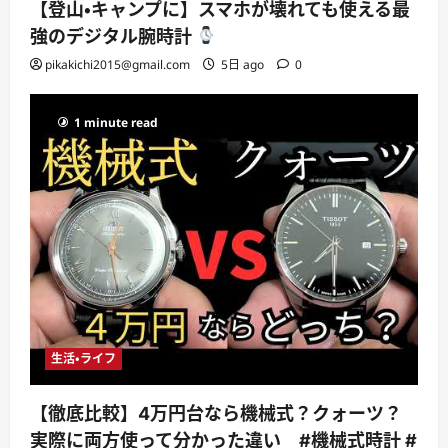
【登山・キャンプに】スマホが壊れても使える最
強のデジタル腕時計
pikakichi2015@gmail.com
5日 ago
0
1 minute read
生活・ライフ
【徹底比較】4万円台なら機械式？クォーツ？
実際に両方使って分かった違い #機械式時計 #