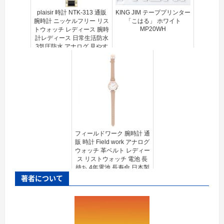
plaisir 時計 NTK-313 通販
KING JIM テーププリンター
腕時計 ニッケルフリー リス
「こはる」 ホワイト
MP20WH
トウォッチ レディース 腕時
計レディース 日常生活防水
3気圧防水 アナログ 見やす
い おしゃれ シンプル かわ
いい ビジネス ...
フィールドワーク 腕時計 通
販 時計 Field work アナログ
ウォッチ 革ベルト レディー
ス リストウォッチ 電池 長
持ち 4年電池 長寿命 日本製
ムーブメント ビジネス 通勤
著者について
おしゃれ かわ...