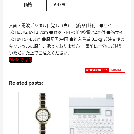
価格
￥4290
大画面電波デジタル目覚し（白） 【商品仕様】 ●サイ
ズ:16.5×2.6×12.7cm ●セット内容:単4乾電池2本付 ●箱サイ
ズ:18×15×4.5cm ●原産国:中国 ●箱入重量:0.3kg ご注文後の
キャンセルは原則、承っておりません。 事前に十分にご検討
いただいた上でご注文ください。
DMMで見る
Related posts: