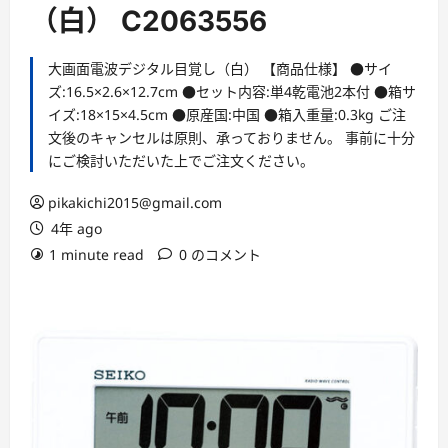
ー
（白） C2063556
大画面電波デジタル目覚し（白） 【商品仕様】 ●サイ
ズ:16.5×2.6×12.7cm ●セット内容:単4乾電池2本付 ●箱サ
イズ:18×15×4.5cm ●原産国:中国 ●箱入重量:0.3kg ご注
文後のキャンセルは原則、承っておりません。 事前に十分
にご検討いただいた上でご注文ください。
pikakichi2015@gmail.com
4年 ago
1 minute read
0 のコメント