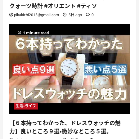
クォーツ時計 #オリエント #ティソ
pikakichi2015@gmail.com
5日 ago
0
1 minute read
生活・ライフ
【６本持ってわかった、ドレスウォッチの魅
力】良いところ９選・微妙なところ５選。