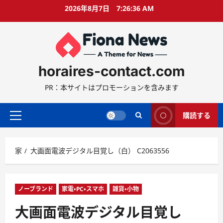
コ
2026年8月7日
7:26:37 AM
ン
テ
ン
ツ
に
horaires-contact.com
ス
キ
PR：本サイトはプロモーションを含みます
ッ
プ
購読する
プ
ラ
イ
家
大画面電波デジタル目覚し（白） C2063556
マ
リ
ー
メ
ノーブランド
家電・PC・スマホ
雑貨・小物
ニ
大画面電波デジタル目覚し
ュ