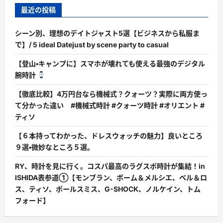
最近の投稿
シーン別、理想のデイトジャスト5選【ビジネスから私服ま
で】/ 5 ideal Datejust by scene party to casual
【登山・キャンプに】スマホが壊れても使える最強のデジタル
腕時計
【徹底比較】4万円台なら機械式？クォーツ？実際に両方使っ
て分かった違い #機械式時計 #クォーツ時計 #オリエント #
ティソ
【６本持ってわかった、ドレスウォッチの魅力】良いところ
９選・微妙なところ５選。
RY、時計を見に行く。コスパ最高のラグスポ時計が集結！in
ISHIDA表参道①【モンブラン、ボーム＆メルシエ、ベル＆ロ
ス、ティソ、ポールスミス、G-SHOCK、ノルケイン、トム
フォード】