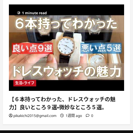
1 minute read
生活・ライフ
【６本持ってわかった、ドレスウォッチの魅
力】良いところ９選・微妙なところ５選。
pikakichi2015@gmail.com
1週間 ago
0