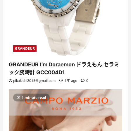
GRANDEUR
GRANDEUR I’m Doraemon ドラえもん セラミ
ック腕時計 GCC004D1
pikakichi2015@gmail.com
1年 ago
0
1 minute read