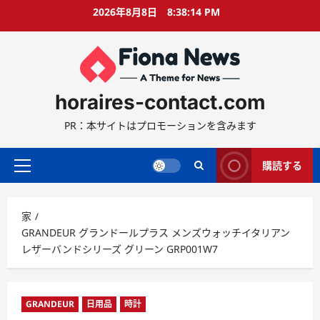
コ
2026年8月8日
8:38:15 PM
ン
テ
ン
ツ
に
horaires-contact.com
ス
キ
PR：本サイトはプロモーションを含みます
ッ
プ
購読する
プ
ラ
イ
家
マ
GRANDEUR グランドールプラス メンズウォッチイタリアン
リ
レザーバンドシリーズ グリーン GRP001W7
ー
メ
ニ
ュ
GRANDEUR
日用品
時計