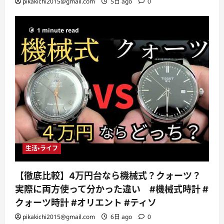
pikakichi2015@gmail.com
5日 ago
0
1 minute read
生活・ライフ
【徹底比較】4万円台なら機械式？クォーツ？
実際に両方使って分かった違い #機械式時計 #
クォーツ時計 #オリエント #ティソ
pikakichi2015@gmail.com
6日 ago
0