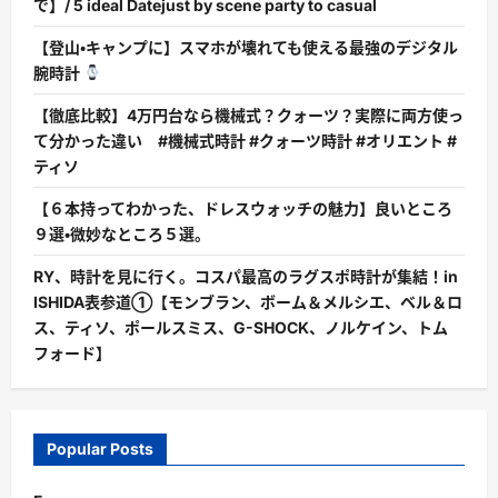
で】/ 5 ideal Datejust by scene party to casual
【登山・キャンプに】スマホが壊れても使える最強のデジタル
腕時計
【徹底比較】4万円台なら機械式？クォーツ？実際に両方使っ
て分かった違い #機械式時計 #クォーツ時計 #オリエント #
ティソ
【６本持ってわかった、ドレスウォッチの魅力】良いところ
９選・微妙なところ５選。
RY、時計を見に行く。コスパ最高のラグスポ時計が集結！in
ISHIDA表参道①【モンブラン、ボーム＆メルシエ、ベル＆ロ
ス、ティソ、ポールスミス、G-SHOCK、ノルケイン、トム
フォード】
Popular Posts