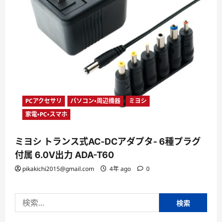
PCアクセサリ
パソコン・周辺機器
ミヨシ
家電・PC・スマホ
ミヨシ トランス式AC‐DCアダプタ- 6種プラグ
付属 6.0V出力 ADA-T60
pikakichi2015@gmail.com
4年 ago
0
検
索: