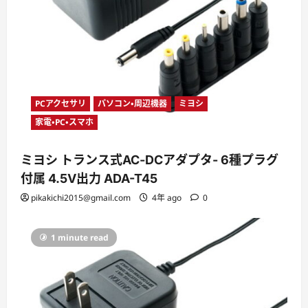
PCアクセサリ
パソコン・周辺機器
ミヨシ
家電・PC・スマホ
ミヨシ トランス式AC‐DCアダプタ- 6種プラグ
付属 4.5V出力 ADA-T45
pikakichi2015@gmail.com
4年 ago
0
1 minute read