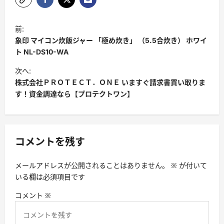
ポ
前:
ス
象印 マイコン炊飯ジャー 「極め炊き」 （5.5合炊き） ホワイ
ト
ト NL-DS10-WA
ナ
次へ:
株式会社ＰＲＯＴＥＣＴ．ＯＮＥ いますぐ請求書買い取りま
ビ
す！資金調達なら【プロテクトワン】
ゲ
ー
シ
コメントを残す
ョ
ン
メールアドレスが公開されることはありません。
※
が付いて
いる欄は必須項目です
コメント
※