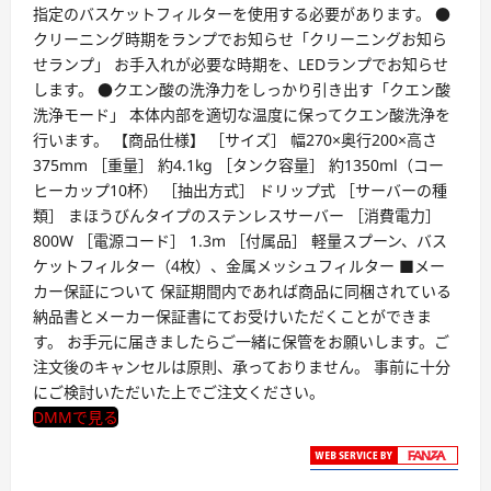
指定のバスケットフィルターを使用する必要があります。 ●
クリーニング時期をランプでお知らせ「クリーニングお知ら
せランプ」 お手入れが必要な時期を、LEDランプでお知らせ
します。 ●クエン酸の洗浄力をしっかり引き出す「クエン酸
洗浄モード」 本体内部を適切な温度に保ってクエン酸洗浄を
行います。 【商品仕様】 ［サイズ］ 幅270×奥行200×高さ
375mm ［重量］ 約4.1kg ［タンク容量］ 約1350ml（コー
ヒーカップ10杯） ［抽出方式］ ドリップ式 ［サーバーの種
類］ まほうびんタイプのステンレスサーバー ［消費電力］
800W ［電源コード］ 1.3m ［付属品］ 軽量スプーン、バス
ケットフィルター（4枚）、金属メッシュフィルター ■メー
カー保証について 保証期間内であれば商品に同梱されている
納品書とメーカー保証書にてお受けいただくことができま
す。 お手元に届きましたらご一緒に保管をお願いします。ご
注文後のキャンセルは原則、承っておりません。 事前に十分
にご検討いただいた上でご注文ください。
DMMで見る