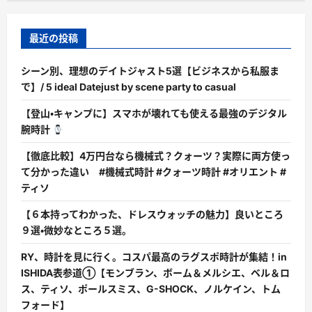
最近の投稿
シーン別、理想のデイトジャスト5選【ビジネスから私服ま
で】/ 5 ideal Datejust by scene party to casual
【登山・キャンプに】スマホが壊れても使える最強のデジタル
腕時計
【徹底比較】4万円台なら機械式？クォーツ？実際に両方使っ
て分かった違い #機械式時計 #クォーツ時計 #オリエント #
ティソ
【６本持ってわかった、ドレスウォッチの魅力】良いところ
９選・微妙なところ５選。
RY、時計を見に行く。コスパ最高のラグスポ時計が集結！in
ISHIDA表参道①【モンブラン、ボーム＆メルシエ、ベル＆ロ
ス、ティソ、ポールスミス、G-SHOCK、ノルケイン、トム
フォード】