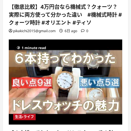
【徹底比較】4万円台なら機械式？クォーツ？
実際に両方使って分かった違い #機械式時計 #
クォーツ時計 #オリエント #ティソ
pikakichi2015@gmail.com
6日 ago
0
1 minute read
生活・ライフ