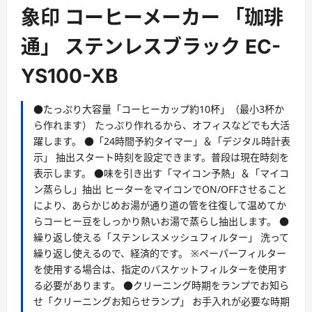
ー
象印 コーヒーメーカー 「珈琲
通」 ステンレスブラック EC-
YS100-XB
●たっぷり大容量「コーヒーカップ約10杯」（最小3杯か
ら作れます） たっぷり作れるから、オフィスなどでも大活
躍します。 ●「24時間予約タイマー」＆「デジタル時計表
示」 抽出スタート時刻を設定できます。普段は現在時刻を
表示します。 ●味を引き出す「マイコン予熱」＆「マイコ
ン蒸らし」抽出 ヒーターをマイコンでON/OFFさせること
により、あらかじめお湯が通り道の管を往復して温めてか
らコーヒー豆をしっかり熱いお湯で蒸らし抽出します。 ●
繰り返し使える「ステンレスメッシュフィルター」 洗って
繰り返し使えるので、経済的です。 ※ペーパーフィルター
を使用する場合は、指定のバスケットフィルターを使用す
る必要があります。 ●クリーニング時期をランプでお知ら
せ「クリーニングお知らせランプ」 お手入れが必要な時期