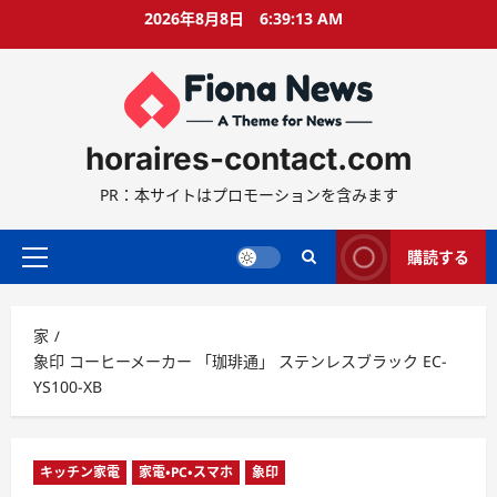
コ
2026年8月8日
6:39:14 AM
ン
テ
ン
ツ
に
horaires-contact.com
ス
キ
PR：本サイトはプロモーションを含みます
ッ
プ
購読する
プ
ラ
イ
家
マ
象印 コーヒーメーカー 「珈琲通」 ステンレスブラック EC-
リ
YS100-XB
ー
メ
ニ
ュ
キッチン家電
家電・PC・スマホ
象印