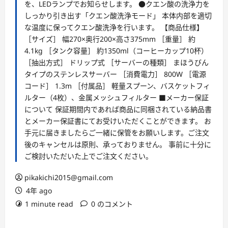
を、LEDランプでお知らせします。 ●クエン酸の洗浄力を
しっかり引き出す「クエン酸洗浄モード」 本体内部を適切
な温度に保ってクエン酸洗浄を行います。 【商品仕様】
［サイズ］ 幅270×奥行200×高さ375mm ［重量］ 約
4.1kg ［タンク容量］ 約1350ml（コーヒーカップ10杯）
［抽出方式］ ドリップ式 ［サーバーの種類］ まほうびん
タイプのステンレスサーバー ［消費電力］ 800W ［電源
コード］ 1.3m ［付属品］ 軽量スプーン、バスケットフィ
ルター（4枚）、金属メッシュフィルター ■メーカー保証
について 保証期間内であれば商品に同梱されている納品書
とメーカー保証書にてお受けいただくことができます。 お
手元に届きましたらご一緒に保管をお願いします。ご注文
後のキャンセルは原則、承っておりません。 事前に十分に
ご検討いただいた上でご注文ください。
pikakichi2015@gmail.com
4年 ago
1 minute read
0 のコメント