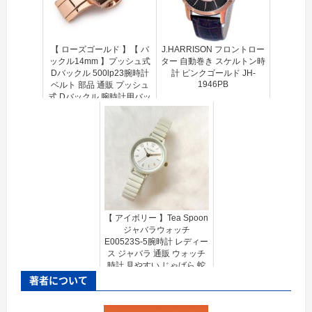
【 ローズゴールド 】【 バ
J.HARRISON フロントロー
ックル14mm 】プッシュ式
ター 自動巻き スケルトン時
Dバックル 500lp23腕時計
計 ピンクゴールド JH-
1946PB
ベルト 部品 通販 プッシュ
式 Dバックル 腕時計用バッ
クル バックル 時計バンド
時計尾錠 時計バックル 腕
時...
【 アイボリー 】Tea Spoon
ジャバラウォッチ
E00523S-5腕時計 レディー
ス ジャバラ 通販 ウォッチ
時計 見やすい じゃばら 蛇
腹 金属ベルト 着けやすい
著者について
ブランド シンプル 女性...