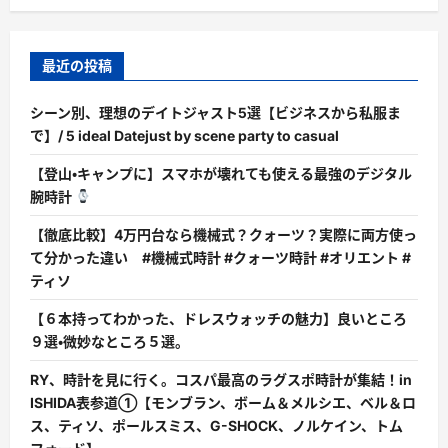
最近の投稿
シーン別、理想のデイトジャスト5選【ビジネスから私服ま
で】/ 5 ideal Datejust by scene party to casual
【登山・キャンプに】スマホが壊れても使える最強のデジタル
腕時計
【徹底比較】4万円台なら機械式？クォーツ？実際に両方使っ
て分かった違い #機械式時計 #クォーツ時計 #オリエント #
ティソ
【６本持ってわかった、ドレスウォッチの魅力】良いところ
９選・微妙なところ５選。
RY、時計を見に行く。コスパ最高のラグスポ時計が集結！in
ISHIDA表参道①【モンブラン、ボーム＆メルシエ、ベル＆ロ
ス、ティソ、ポールスミス、G-SHOCK、ノルケイン、トム