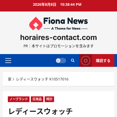
コ
2026年8月8日
10:38:45 PM
ン
テ
ン
ツ
に
horaires-contact.com
ス
キ
PR：本サイトはプロモーションを含みます
ッ
プ
購読する
プ
ラ
イ
家
レディースウォッチ K10517016
マ
リ
ー
メ
ノーブランド
日用品
時計
ニ
レディースウォッチ
ュ