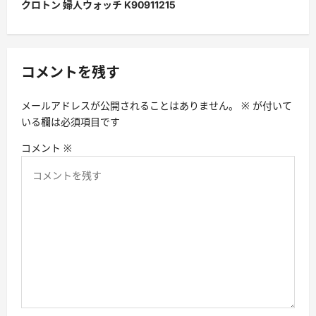
ナ
クロトン 婦人ウォッチ K90911215
ビ
ゲ
ー
コメントを残す
シ
メールアドレスが公開されることはありません。
※
が付いて
ョ
いる欄は必須項目です
ン
コメント
※