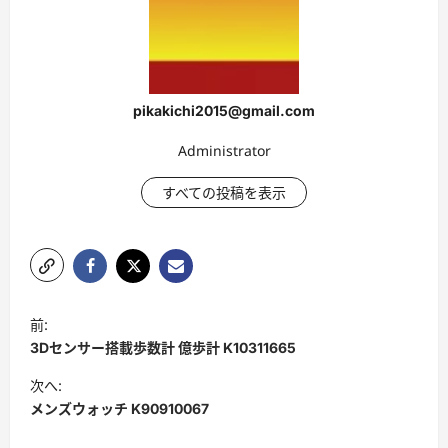
pikakichi2015@gmail.com
Administrator
すべての投稿を表示
ポ
前:
ス
3Dセンサー搭載歩数計 億歩計 K10311665
ト
次へ:
ナ
メンズウォッチ K90910067
ビ