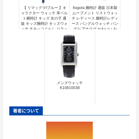
【 リマックマ/ブルー 】キ
fragola 腕時計 通販 日本製
ャラクター ウォッチ 革ベル
ムーブメント リストウォッ
ト腕時計 キッズ 女の子 通
チ レディース 腕時計レディ
販 キッズ腕時計 キッズウォ
ース バングルウォッチ バン
ッチ すみっコぐらし リラッ
グル アナログ かわいい お
クマ 時計 子供 子ども すみ
しゃれ シンプル フラゴラ
っこ キッズ 女の子 おしゃ
マーブルエポバングルウォ
れ...
ッ...
メンズウォッチ
K10810038
著者について