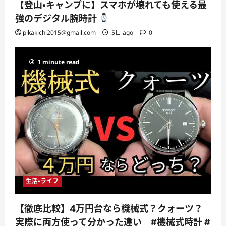
【登山・キャンプに】スマホが壊れても使える最
強のデジタル腕時計
pikakichi2015@gmail.com
5日 ago
0
1 minute read
生活・ライフ
【徹底比較】4万円台なら機械式？クォーツ？
実際に両方使って分かった違い #機械式時計 #