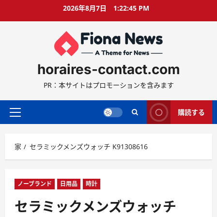
コ
2026年8月7日
1:22:46 PM
ン
テ
ン
ツ
に
horaires-contact.com
ス
キ
PR：本サイトはプロモーションを含みます
ッ
プ
購読する
プ
ラ
イ
家
セラミックメンズウォッチ K91308616
マ
リ
ー
メ
ノーブランド
日用品
時計
ニ
セラミックメンズウォッチ
ュ