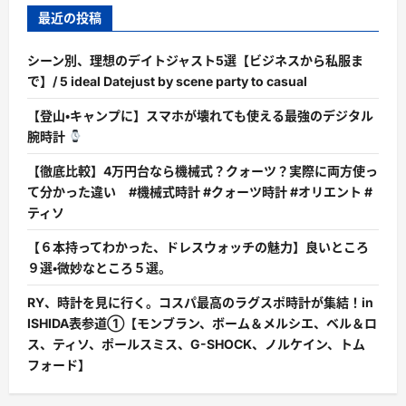
最近の投稿
シーン別、理想のデイトジャスト5選【ビジネスから私服ま
で】/ 5 ideal Datejust by scene party to casual
【登山・キャンプに】スマホが壊れても使える最強のデジタル
腕時計
【徹底比較】4万円台なら機械式？クォーツ？実際に両方使っ
て分かった違い #機械式時計 #クォーツ時計 #オリエント #
ティソ
【６本持ってわかった、ドレスウォッチの魅力】良いところ
９選・微妙なところ５選。
RY、時計を見に行く。コスパ最高のラグスポ時計が集結！in
ISHIDA表参道①【モンブラン、ボーム＆メルシエ、ベル＆ロ
ス、ティソ、ポールスミス、G-SHOCK、ノルケイン、トム
フォード】