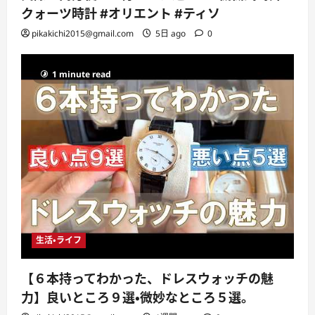
クォーツ時計 #オリエント #ティソ
pikakichi2015@gmail.com
5日 ago
0
1 minute read
生活・ライフ
【６本持ってわかった、ドレスウォッチの魅
力】良いところ９選・微妙なところ５選。