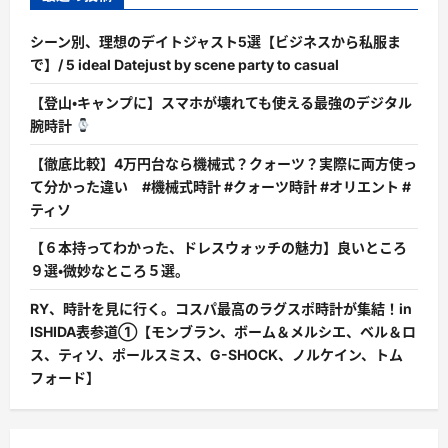
シーン別、理想のデイトジャスト5選【ビジネスから私服ま
で】/ 5 ideal Datejust by scene party to casual
【登山・キャンプに】スマホが壊れても使える最強のデジタル
腕時計
【徹底比較】4万円台なら機械式？クォーツ？実際に両方使っ
て分かった違い #機械式時計 #クォーツ時計 #オリエント #
ティソ
【６本持ってわかった、ドレスウォッチの魅力】良いところ
９選・微妙なところ５選。
RY、時計を見に行く。コスパ最高のラグスポ時計が集結！in
ISHIDA表参道①【モンブラン、ボーム＆メルシエ、ベル＆ロ
ス、ティソ、ポールスミス、G-SHOCK、ノルケイン、トム
フォード】