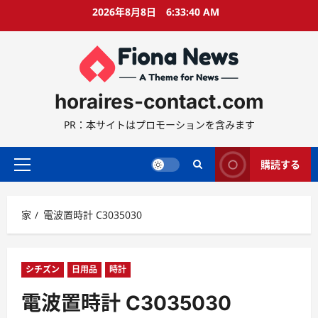
コ
2026年8月8日
6:33:41 AM
ン
テ
ン
ツ
に
horaires-contact.com
ス
キ
PR：本サイトはプロモーションを含みます
ッ
プ
購読する
プ
ラ
イ
家
電波置時計 C3035030
マ
リ
ー
メ
シチズン
日用品
時計
ニ
電波置時計 C3035030
ュ