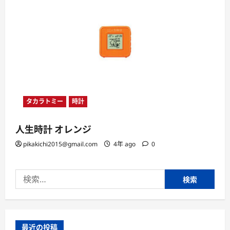
タカラトミー
時計
人生時計 オレンジ
pikakichi2015@gmail.com
4年 ago
0
検
索:
最近の投稿