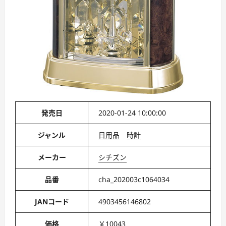
発売日
2020-01-24 10:00:00
ジャンル
日用品
時計
メーカー
シチズン
品番
cha_202003c1064034
JANコード
4903456146802
価格
￥10043