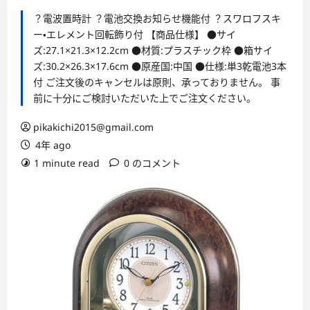
ー
？電波置時計 ？電池交換お知らせ機能付 ？スワロフスキ
ー・エレメント回転飾り付 【商品仕様】 ●サイ
ズ:27.1×21.3×12.2cm ●材質:プラスチック枠 ●箱サイ
ズ:30.2×26.3×17.6cm ●原産国:中国 ●仕様:単3乾電池3本
付 ご注文後のキャンセルは原則、承っておりません。 事
前に十分にご検討いただいた上でご注文ください。
pikakichi2015@gmail.com
4年 ago
1 minute read
0 のコメント