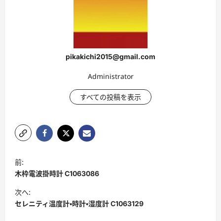
pikakichi2015@gmail.com
Administrator
すべての投稿を表示
ポ
前:
ス
木枠電波掛時計 C1063086
ト
次へ:
ナ
セレニティ温度計・時計・湿度計 C1063129
ビ