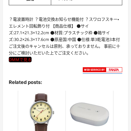
？電波置時計 ？電池交換お知らせ機能付 ？スワロフスキー・
エレメント回転飾り付 【商品仕様】 ●サイ
ズ:27.1×21.3×12.2cm ●材質:プラスチック枠 ●箱サイ
ズ:30.2×26.3×17.6cm ●原産国:中国 ●仕様:単3乾電池3本付
ご注文後のキャンセルは原則、承っておりません。 事前に十
分にご検討いただいた上でご注文ください。
DMMで見る
Related posts: