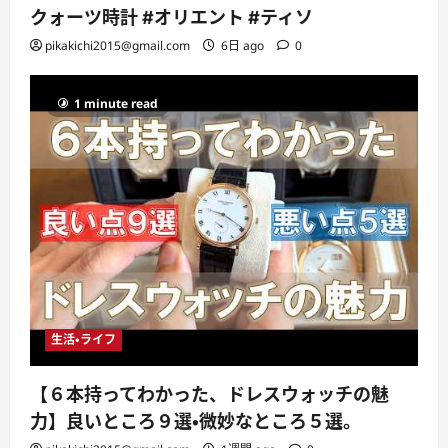
クォーツ時計 #オリエント #ティソ
pikakichi2015@gmail.com
6日 ago
0
1 minute read
生活・ライフ
【６本持ってわかった、ドレスウォッチの魅
力】良いところ９選・微妙なところ５選。