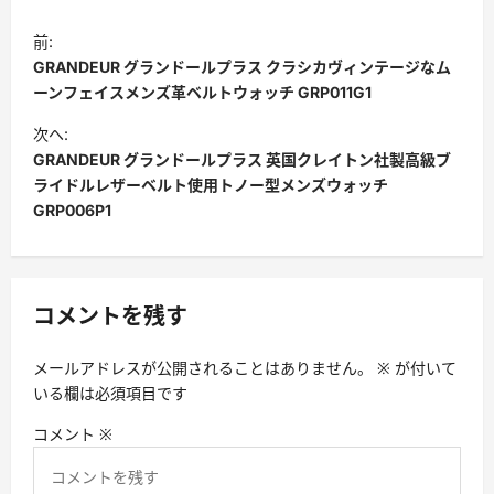
ポ
前:
ス
GRANDEUR グランドールプラス クラシカヴィンテージなム
ト
ーンフェイスメンズ革ベルトウォッチ GRP011G1
ナ
次へ:
GRANDEUR グランドールプラス 英国クレイトン社製高級ブ
ビ
ライドルレザーベルト使用トノー型メンズウォッチ
ゲ
GRP006P1
ー
シ
ョ
コメントを残す
ン
メールアドレスが公開されることはありません。
※
が付いて
いる欄は必須項目です
コメント
※