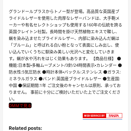
グランドールプラスからトノー型が登場。高品質な英国産ブ
ライドルレザーを使用した肉厚なレザーバンドは、大手鞄メ
ーカーや有名セレクトショップも使用する160年の伝統を誇る
英国クレイトン社製。長時間を掛け天然植物エキスで鞣し、
蝋を染み込ませたブライドルレザー、内部に染み込んだ蝋は
「ブルーム」と呼ばれる白い粉となって表面にしみ出し、使
い込んでいくうちに馴染み美しい光沢へと変化していきま
す。蝋が水や汚れをはじく効果もあります。 【商品仕様】 ●
機能:日本製・多軸ムーブメント/3針/24時間表示・カレンダー ●
防水性:5気圧防水 ●時計本体・バックル:ステンレス ●ガラス:
ミネラルガラス ●バンド:英国産ブライドルレザー ●生産国:
中国 ●保証期間:1年 ご注文後のキャンセルは原則、承ってお
りません。 事前に十分にご検討いただいた上でご注文くださ
い。
DMMで見る
Related posts: