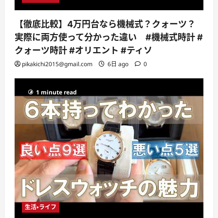
【徹底比較】4万円台なら機械式？クォーツ？
実際に両方使って分かった違い #機械式時計 #
クォーツ時計 #オリエント #ティソ
pikakichi2015@gmail.com
6日 ago
0
1 minute read
生活・ライフ