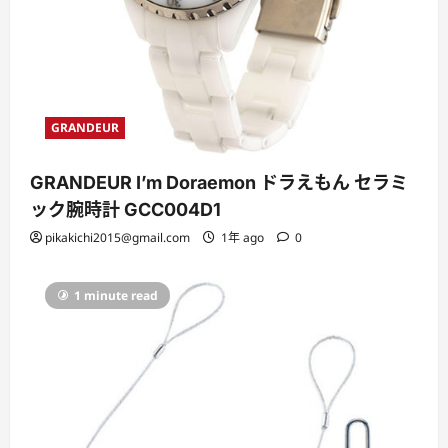
GRANDEUR
GRANDEUR I’m Doraemon ドラえもん セラミ
ック腕時計 GCC004D1
pikakichi2015@gmail.com
1年 ago
0
1 minute read