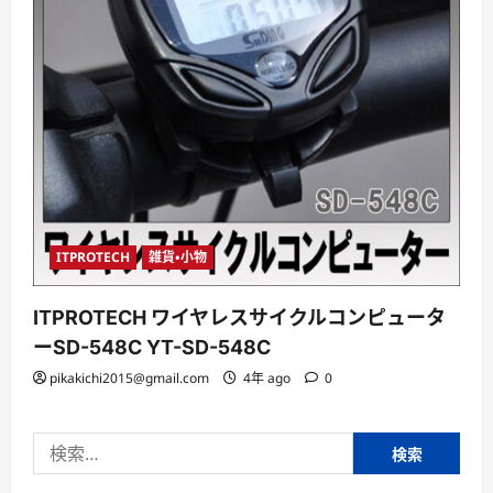
ITPROTECH
雑貨・小物
ITPROTECH ワイヤレスサイクルコンピュータ
ーSD-548C YT-SD-548C
pikakichi2015@gmail.com
4年 ago
0
検
索: