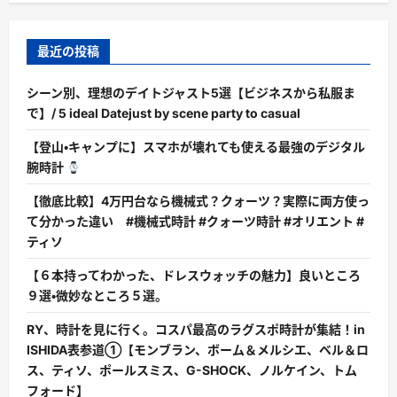
最近の投稿
シーン別、理想のデイトジャスト5選【ビジネスから私服ま
で】/ 5 ideal Datejust by scene party to casual
【登山・キャンプに】スマホが壊れても使える最強のデジタル
腕時計
【徹底比較】4万円台なら機械式？クォーツ？実際に両方使っ
て分かった違い #機械式時計 #クォーツ時計 #オリエント #
ティソ
【６本持ってわかった、ドレスウォッチの魅力】良いところ
９選・微妙なところ５選。
RY、時計を見に行く。コスパ最高のラグスポ時計が集結！in
ISHIDA表参道①【モンブラン、ボーム＆メルシエ、ベル＆ロ
ス、ティソ、ポールスミス、G-SHOCK、ノルケイン、トム
フォード】