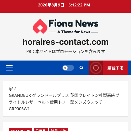
コ
2026年8月9日
5:12:23 PM
ン
テ
ン
ツ
に
horaires-contact.com
ス
キ
PR：本サイトはプロモーションを含みます
ッ
プ
購読する
プ
ラ
イ
家
マ
GRANDEUR グランドールプラス 英国クレイトン社製高級ブ
リ
ライドルレザーベルト使用トノー型メンズウォッチ
ー
GRP006W1
メ
ニ
ュ