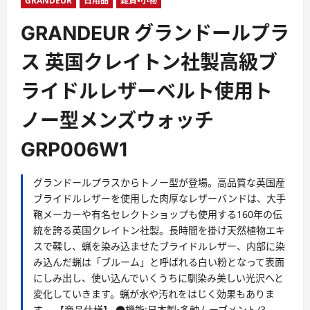
ー
GRANDEUR
日用品
雑貨・小物
GRANDEUR グランドールプラ
ス 英国クレイトン社製高級ブ
ライドルレザーベルト使用ト
ノー型メンズウォッチ
GRP006W1
グランドールプラスからトノー型が登場。高品質な英国産
ブライドルレザーを使用した肉厚なレザーバンドは、大手
鞄メーカーや有名セレクトショップも使用する160年の伝
統を誇る英国クレイトン社製。長時間を掛け天然植物エキ
スで鞣し、蝋を染み込ませたブライドルレザー、内部に染
み込んだ蝋は「ブルーム」と呼ばれる白い粉となって表面
にしみ出し、使い込んでいくうちに馴染み美しい光沢へと
変化していきます。蝋が水や汚れをはじく効果もありま
す。 【商品仕様】 ●機能:日本製・多軸ムーブメント/3