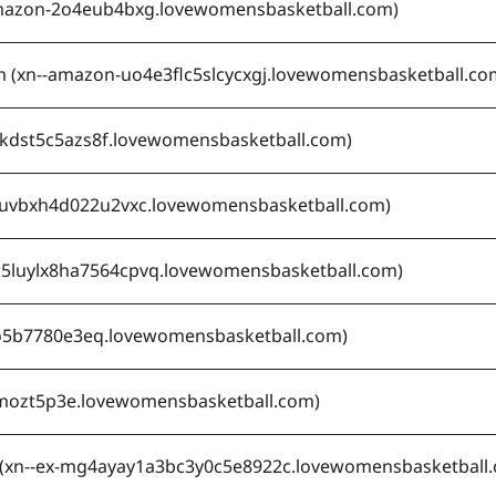
mazon-2o4eub4bxg.lovewomensbasketball.com
)
 (
xn--amazon-uo4e3flc5slcycxgj.lovewomensbasketball.co
ckdst5c5azs8f.lovewomensbasketball.com
)
euvbxh4d022u2vxc.lovewomensbasketball.com
)
w5luylx8ha7564cpvq.lovewomensbasketball.com
)
o5b7780e3eq.lovewomensbasketball.com
)
mozt5p3e.lovewomensbasketball.com
)
(
xn--ex-mg4ayay1a3bc3y0c5e8922c.lovewomensbasketball