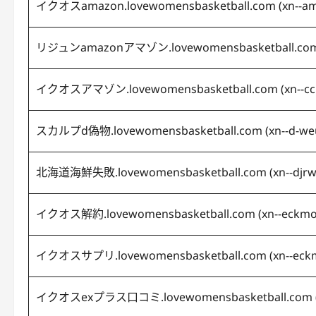
イクオスamazon.lovewomensbasketball.com (
xn--a
リジュンamazonアマゾン.lovewomensbasketball.com
イクオスアマゾン.lovewomensbasketball.com (
xn--c
スカルプd偽物.lovewomensbasketball.com (
xn--d-w
北海道海鮮失敗.lovewomensbasketball.com (
xn--djr
イクオス解約.lovewomensbasketball.com (
xn--eckm
イクオスサプリ.lovewomensbasketball.com (
xn--eck
イクオスexプラス口コミ.lovewomensbasketball.com 