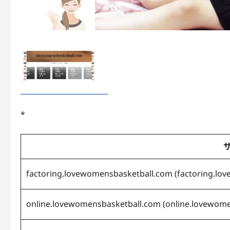
*
factoring.lovewomensbasketball.com
(
factoring.lo
online.lovewomensbasketball.com
(
online.lovewom