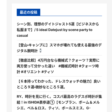
最近の投稿
シーン別、理想のデイトジャスト5選【ビジネスから
私服まで】/ 5 ideal Datejust by scene party to
casual
【登山・キャンプに】スマホが壊れても使える最強のデ
ジタル腕時計
【徹底比較】4万円台なら機械式？クォーツ？実際に
両方使って分かった違い #機械式時計 #クォーツ時
計 #オリエント #ティソ
【６本持ってわかった、ドレスウォッチの魅力】良い
ところ９選・微妙なところ５選。
RY、時計を見に行く。コスパ最高のラグスポ時計が集
結！in ISHIDA表参道①【モンブラン、ボーム＆メル
シエ、ベル＆ロス、ティソ、ポールスミス、G-