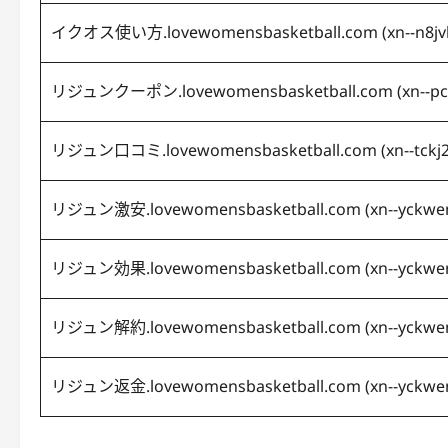
イクオス使い方.lovewomensbasketball.com (
xn--n8j
リジュンクーポン.lovewomensbasketball.com (
xn--p
リジュン口コミ.lovewomensbasketball.com (
xn--tck
リジュン激安.lovewomensbasketball.com (
xn--yckw
リジュン効果.lovewomensbasketball.com (
xn--yckw
リジュン解約.lovewomensbasketball.com (
xn--yckw
リジュン返金.lovewomensbasketball.com (
xn--yckwe