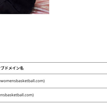
サブドメイン名
vewomensbasketball.com
)
ensbasketball.com
)