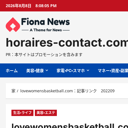
コ
2026年8月8日
8:08:06 PM
ン
テ
ン
ツ
に
horaires-contact.co
ス
キ
PR：本サイトはプロモーションを含みます
ッ
プ
ホーム
美容・健康
家電・PC・スマホ
マネー・資産・副
家
lovewomensbasketball.com：記事リンク 202209
生活・ライフ
美容・エステ
lovewomensbasketbal