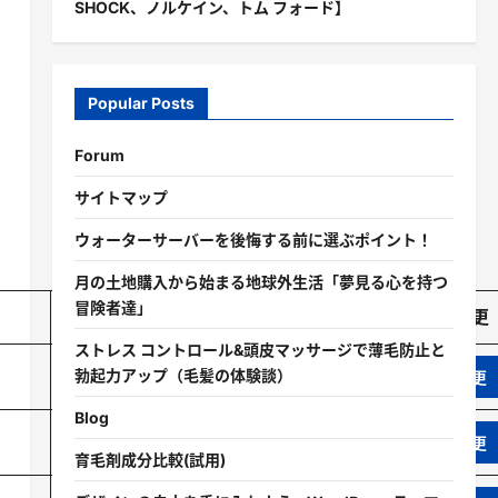
SHOCK、ノルケイン、トム フォード】
Popular Posts
Forum
サイトマップ
ウォーターサーバーを後悔する前に選ぶポイント！
月の土地購入から始まる地球外生活「夢見る心を持つ
冒険者達」
コメント
変更
ストレス コントロール&頭皮マッサージで薄毛防止と
ファクタリングならTerasu株式会社
勃起力アップ（毛髪の体験談）
Blog
【DEMICRAWFILE】オンライン映像スクール
育毛剤成分比較(試用)