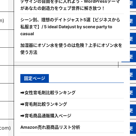
デザインの自由を手に入れよう - WordPressテーマ
イクオスAmazon
があなたの創造力をウェブ世界に解き放つ！
シーン別、理想のデイトジャスト5選【ビジネスから
m
)
リジュンamazonアマゾン
私服まで】/ 5 ideal Datejust by scene party to
casual
イクオスアマゾン
加湿器にオゾン水を使うのは危険？上手にオゾン水を
使う方法
スカルプd偽物
北海道海鮮失敗
固定ページ
イクオス解約
➡女性育毛剤比較ランキング
➡育毛剤比較ランキング
イクオスサプリ
➡育毛商品通販購入ページ
Amazon売れ筋商品リスト分析
.com
)
イクオスex口コミ