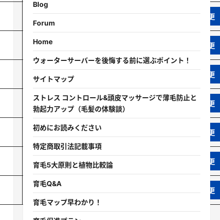
Blog
イクオス使い方
Forum
Home
リジュンクーポン
ウォーターサーバーを後悔する前に選ぶポイント！
リジュン口コミ
サイトマップ
ストレス コントロール&頭皮マッサージで薄毛防止と
リジュン激安
勃起力アップ（毛髪の体験談）
初めにお読みください
リジュン効果
特定商取引法記載事項
リジュン解約
育毛5大原則と植物比較論
育毛Q&A
リジュン返金
育毛マップ早わかり！