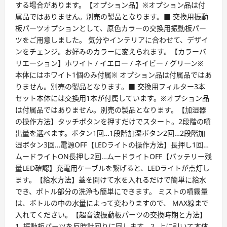
する場合があります。【オプション品】※オプション品は付
属品ではありません。別売の製品となります。■ 交換用振動
板パーツオプションとして、原色カラーの交換用振動板パー
ツをご用意しました。 気分やインテリアに合わせて、デザイ
ンをチェンジ。お好みのカラーに変えられます。【カラーバ
リエーション】ホワイト / イエロー / ネイビー / グリーン※
本体にはホワイト1個のみ付属※ オプション品は付属品ではあ
りません。別売の製品となります。■ 交換用フィルター3本
セット本体には交換用1本が付属しています。※オプション品
は付属品ではありません。別売の製品となります。【加湿器
の操作方法】タッチボタンを押すだけでスタート。2段階の噴
出量を選べます。ボタン1回…1段階加湿ボタン2回…2段階加
湿ボタン3回…電源OFF【LEDライトの操作方法】長押し1回…
ムードライトON長押し2回…ムードライトOFF【バッテリー残
量LED確認】充電用ケーブルを繋げると、LEDライトが点灯し
ます。【給水方法】蓋を開けて水を入れるだけで簡単に給水
でき、ボトル部分の洗浄も簡単にできます。 ミストの噴霧量
は、ボトルの中の水量によって変わりますので、 MAX線まで
入れてください。【超音波振動板パーツの交換時期と方法】
1. 振動板パーツを反時計回りに回します。2. 上に引いて本体