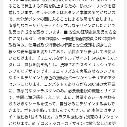
ることで発生する危険を防止するため、防水シーリングを搭
載しています。タッチボタンはボタンと本体の隙間がないの
で、水分がボタンの間に入ることによる故障を防止します。
直感的なユーザビリティとシンプルなデザインにしたことで
製品の完成度を高めています。■ 安全の証明電気製品の安全
性に関わるKC、欧州CE認証、米国連邦通信委員会FCC認証も
取得済み。使用者及び消費者の健康と安全保護を規定した
様々な安全基準を満たしており、品質面でも安心してお使い
いただけます。【ミニマルなボトルデザイン】SWADA（スワ
ダ）は、無駄を削ぎ落とし、洗練されたスタイリッシュでシ
ンプルなデザインです。ミニマリズムを実現させるシンプル
なボトルデザインと原色の振動板パーツがインテリアのアク
セントになります。コンパクトでありながら500mlの大容量
に、直感的なタッチボタンのみ。必要最低限の機能とサイズ
で、空間に満足感を与えます。また、付属するシールやお持
ちの好きなシールを使って、自分好みにデザインする事もで
きます。ボトルを飾って楽しんでください。※ 本体にはホワ
イト振動板1個のみ付属。カラフル振動板は別売のオプション
となります。※ デコステッカーのデザインは報告なしに変更