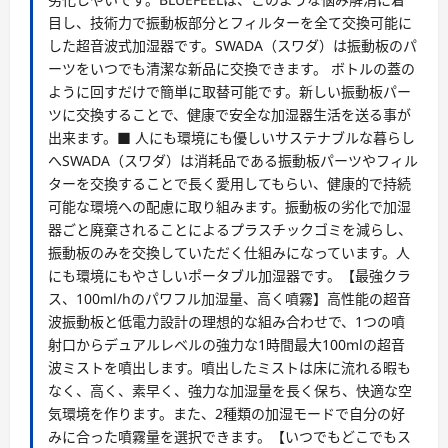
目し、技術力で振動板部分とフィルターを全て交換可能に
した超音波式加湿器です。SWADA（スワダ）は振動板のパ
ーツをいつでも清潔な新品に交換できます。 ボトルの蓋の
ように回すだけで簡単に取替可能です。新しい振動板パー
ツに交換することで、健康で安全な加湿器生活を送る事が
出来ます。■ 人にも環境にも優しいサステナブルな暮らし
へSWADA（スワダ）は消耗品である振動板パーツやフィル
ターを交換することで長く愛用してもらい、健康的で持続
可能な環境への配慮に取り組みます。振動板の劣化で加湿
器ごと廃棄されることによるプラスチックゴミを減らし、
振動板のみを交換していただく仕組みになっています。人
にも環境にもやさしいポータブル加湿器です。【最強クラ
ス、100ml/hのパワフル加湿量、高く噴霧】高性能の超音
波振動板と低電力設計の理想的な組み合わせで、1つの噴
射口からデュアルレベルの強力な1時間最大100mlの超音
波ミストを噴出します。噴出したミストは床に流れる暇も
なく、高く、素早く、強力な加湿量を長く保ち、快適な空
気環境を作ります。また、2種類の加湿モードで自分の好
みに合った噴霧量を選択できます。【いつでもどこでもス