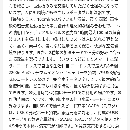
ミを減らし、振動板のみを交換していただく仕組みになって
います。人にも環境にもやさしいポータブル加湿器です。
【最強クラス、100ml/hのパワフル加湿量、高く噴霧】高性
能の超音波振動板と低電力設計の理想的な組み合わせで、1つ
の噴射口からデュアルレベルの強力な1時間最大100mlの超音
波ミストを噴出します。噴出したミストは床に流れる暇もな
く、高く、素早く、強力な加湿量を長く保ち、快適な空気環
境を作ります。また、2種類の加湿モードで自分の好みに合っ
た噴霧量を選択できます。【いつでもどこでもスマートに潤
う、コードレスで自由な生活】■ コードレスで最大約8時間
2200mAhのリチウムイオンハ？ッテリーを搭載したUSB充電
式のコードレスなので、完全ホ？ータフ？ルとして最大約8時
間使用可能。どこでも好きな時に、置く場所を選ばずに加湿
できます。※使用時間8時間はモード1でご利用の場合です。※
作動時間は目安です。使用頻度や条件（水量・モード）により
異なります。■USB-Cで簡単スピード充電SWADA（スワダ）
は、USB-C充電ポート搭載。急速充電に対応し、付属のUSB-
Cケーブルと急速充電対応（5V/2A）のACアダプタを使えば約
4.5時間で本体へ満充電が可能です。※急速充電をするには急