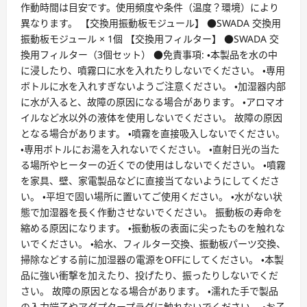
作動時間は目安です。使用頻度や条件（温度？環境）により
異なります。 【交換用振動板モジュール】 ●SWADA 交換用
振動板モジュール × 1個 【交換用フィルター】 ●SWADA 交
換用フィルター（3個セット） ●免責事項: ・本製品を水の中
に浸したり、噴霧口に水を入れたりしないでください。 ・専用
ボトルに水を入れすぎないようご注意ください。 ・加湿器内部
に水が入ると、故障の原因になる場合があります。 ・アロマオ
イルなど水以外の液体を使用しないでください。 故障の原因
となる場合があります。 ・噴霧を直接吸入しないでください。
・専用ボトルにお湯を入れないでください。 ・直射日光の当た
る場所やヒーターの近くでの使用はしないでください。 ・噴霧
を家具、壁、家電製品などに直接当てないようにしてくださ
い。 ・平坦で固い場所に置いてご使用ください。 ・水がない状
態で加湿器を長く作動させないでください。 振動板の寿命を
縮める原因になります。 ・振動板の表面に尖ったものを触れな
いでください。 ・給水、フィルター交換、振動板パーツ交換、
掃除などする前に加湿器の電源をOFFにしてください。 ・本製
品に強い衝撃を加えたり、投げたり、振ったりしないでくだ
さい。 故障の原因となる場合があります。 ・濡れた手で製品
の入力端子やアダプタープラグに触れないでください。 ・お子