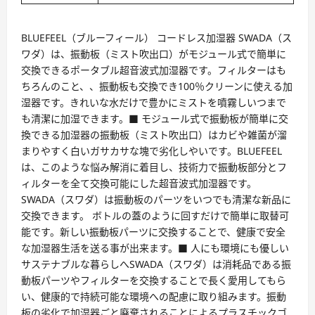
BLUEFEEL（ブルーフィール） コードレス加湿器 SWADA（ス
ワダ）は、振動板（ミスト吹出口）がモジュール式で簡単に
交換できるポータブル超音波式加湿器です。フィルターはも
ちろんのこと、、振動板も交換でき100％クリーンに使える加
湿器です。きれいな水だけで豊かにミストを噴霧しいつまで
も清潔に加湿できます。■ モジュール式で振動板が簡単に交
換できる加湿器の振動板（ミスト吹出口）はカビや雑菌が溜
まりやすく白いガサカサな塊で劣化しやいです。BLUEFEEL
は、このような悩み解消に着目し、技術力で振動板部分とフ
ィルターを全て交換可能にした超音波式加湿器です。
SWADA（スワダ）は振動板のパーツをいつでも清潔な新品に
交換できます。 ボトルの蓋のように回すだけで簡単に取替可
能です。新しい振動板パーツに交換することで、健康で安全
な加湿器生活を送る事が出来ます。■ 人にも環境にも優しい
サステナブルな暮らしへSWADA（スワダ）は消耗品である振
動板パーツやフィルターを交換することで長く愛用してもら
い、健康的で持続可能な環境への配慮に取り組みます。振動
板の劣化で加湿器ごと廃棄されることによるプラスチックゴ