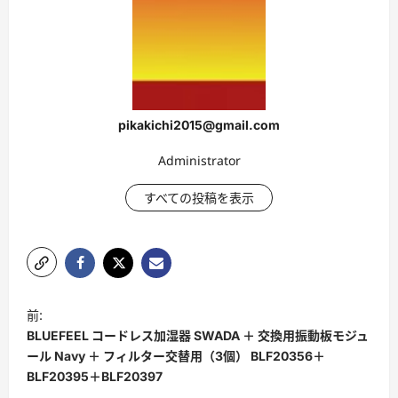
pikakichi2015@gmail.com
Administrator
すべての投稿を表示
ポ
前:
ス
BLUEFEEL コードレス加湿器 SWADA ＋ 交換用振動板モジュ
ト
ール Navy ＋ フィルター交替用（3個） BLF20356＋
BLF20395＋BLF20397
ナ