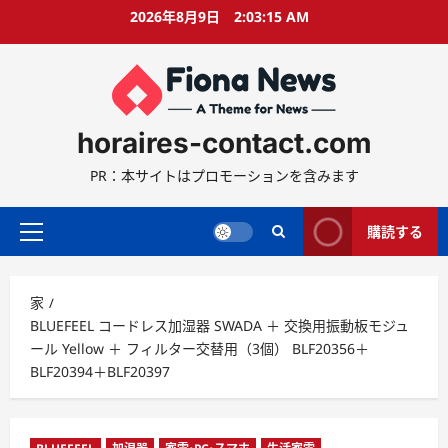
コ
2026年8月9日
2:03:16 AM
ン
テ
ン
ツ
に
horaires-contact.com
ス
キ
PR：本サイトはプロモーションを含みます
ッ
プ
購読する
プ
ラ
イ
家
マ
BLUEFEEL コードレス加湿器 SWADA ＋ 交換用振動板モジュ
リ
ール Yellow ＋ フィルター交替用（3個） BLF20356＋
ー
BLF20394＋BLF20397
メ
ニ
ュ