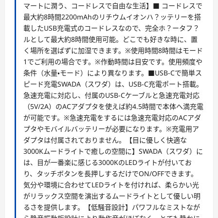
マートに潤う、コードレスで自由な生活】■ コードレスで
最大約8時間2200mAhのリチウムイオンハ？ッテリーを搭
載したUSB充電式のコードレスなので、完全ホ？ータフ？
ルとして最大約8時間使用可能。どこでも好きな時に、置
く場所を選ばずに加湿できます。※使用時間8時間はモード
1でご利用の場合です。※作動時間は目安です。使用頻度や
条件（水量・モード）により異なります。■USB-Cで簡単ス
ピード充電SWADA（スワダ）は、USB-C充電ポート搭載。
急速充電に対応し、付属のUSB-Cケーブルと急速充電対応
（5V/2A）のACアダプタを使えば約4.5時間で本体へ満充電
が可能です。※急速充電をするには急速充電対応のACアダ
プタやモバイルバッテリーが必要になります。※充電用ア
ダプタは付属されておりません。【目に優しく快適な
3000Kムードライトで癒しの空間に】SWADA（スワダ）に
は、目が一番楽に感じる3000KのLEDライトが付いてお
り、タッチボタンを長押しするだけでON/OFFできます。
気分や環境に合わせてLEDライトを付ければ、柔らかい光
がリラックス空間を演出するムードライトとして優しい明
るさを提供します。【低騒音設計】パワフルなミストなが