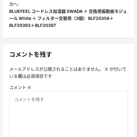
次へ:
ビ
BLUEFEEL コードレス加湿器 SWADA ＋ 交換用振動板モジュ
ゲ
ール White ＋ フィルター交替用（3個） BLF20356＋
ー
BLF20393＋BLF20397
シ
ョ
ン
コメントを残す
メールアドレスが公開されることはありません。
※
が付いて
いる欄は必須項目です
コメント
※