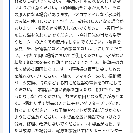
れたりしないでください。 ・専用ボトルに水を入れすぎな
いようご注意ください。 ・加湿器内部に水が入ると、故障
の原因になる場合があります。 ・アロマオイルなど水以外
の液体を使用しないでください。 故障の原因となる場合が
あります。 ・噴霧を直接吸入しないでください。 ・専用ボト
ルにお湯を入れないでください。 ・直射日光の当たる場所
やヒーターの近くでの使用はしないでください。 ・噴霧を
家具、壁、家電製品などに直接当てないようにしてくださ
い。 ・平坦で固い場所に置いてご使用ください。 ・水がない
状態で加湿器を長く作動させないでください。 振動板の寿
命を縮める原因になります。 ・振動板の表面に尖ったもの
を触れないでください。 ・給水、フィルター交換、振動板
パーツ交換、掃除などする前に加湿器の電源をOFFにして
ください。 ・本製品に強い衝撃を加えたり、投げたり、振
ったりしないでください。 故障の原因となる場合がありま
す。 ・濡れた手で製品の入力端子やアダプタープラグに触
れないでください。 ・お子様やペットが製品に近づかない
ようにご注意ください。 ・本製品を鋭い機器で傷つけたり
分解、修理、改造しないでください。 ・本製品が破損、ま
たは故障した場合は、電源を接続せずにサポートセンター