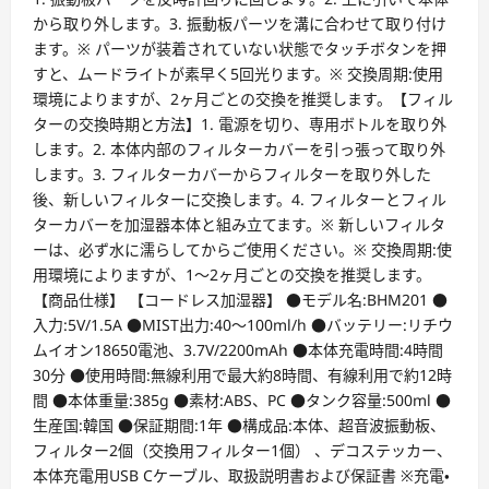
から取り外します。3. 振動板パーツを溝に合わせて取り付け
ます。※ パーツが装着されていない状態でタッチボタンを押
すと、ムードライトが素早く5回光ります。※ 交換周期:使用
環境によりますが、2ヶ月ごとの交換を推奨します。【フィル
ターの交換時期と方法】1. 電源を切り、専用ボトルを取り外
します。2. 本体内部のフィルターカバーを引っ張って取り外
します。3. フィルターカバーからフィルターを取り外した
後、新しいフィルターに交換します。4. フィルターとフィル
ターカバーを加湿器本体と組み立てます。※ 新しいフィルタ
ーは、必ず水に濡らしてからご使用ください。※ 交換周期:使
用環境によりますが、1～2ヶ月ごとの交換を推奨します。
【商品仕様】 【コードレス加湿器】 ●モデル名:BHM201 ●
入力:5V/1.5A ●MIST出力:40～100ml/h ●バッテリー:リチウ
ムイオン18650電池、3.7V/2200mAh ●本体充電時間:4時間
30分 ●使用時間:無線利用で最大約8時間、有線利用で約12時
間 ●本体重量:385g ●素材:ABS、PC ●タンク容量:500ml ●
生産国:韓国 ●保証期間:1年 ●構成品:本体、超音波振動板、
フィルター2個（交換用フィルター1個） 、デコステッカー、
本体充電用USB Cケーブル、取扱説明書および保証書 ※充電・