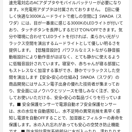
速充電対応のACアダプタやモバイルバッテリーが必要になり
ます。※充電用アダプタは付属されておりません。【目に優
しく快適な3000Kムードライトで癒しの空間に】SWADA（ス
ワダ）には、目が一番楽に感じる3000KのLEDライトが付いて
おり、タッチボタンを長押しするだけでON/OFFできます。気
分や環境に合わせてLEDライトを付ければ、柔らかい光がリ
ラックス空間を演出するムードライトとして優しい明るさを
提供します。【低騒音設計】パワフルなミストながら静音振
動板設計により動作音がほぼなく、とても静かに使えるよう
に低騒音設計されています。寝室や、赤ちゃんが寝る部屋に
もストレスなく加湿する事ができ、静かでリラックスした空
間を演出します【安全・安心の仕組み】SWADA（スワダ）の
商品開発にはサムスン電子出身の優れた技術者が集まってお
り、安全面にはノウハウとリソースを惜しみなく注ぎ、安心
してお使いいただける、安全・安心の製品づくりを行っていま
す。■ 安全保護センサーで電源自動オフ安全保護センサー
は、水の水位を自動感知し、水不足時の異常兆候を素早く感
知し電源を自動OFFすることで、加湿器とフィルターの寿命を
保護します。水の入れ忘れがあっても安心の空焚き防止機能
です。■ 防水設計電気系統部分に水が入ったり、濡れたりす