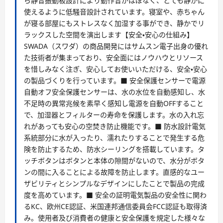
ら静音振動板設計により動作音がほぼなく、とても静かに
使えるように低騒音設計されています。寝室や、赤ちゃん
が寝る部屋にもストレスなく加湿する事ができ、静かでリ
ラックスした空間を演出します【安全・安心の仕組み】
SWADA（スワダ）の商品開発にはサムスン電子出身の優れ
た技術者が集まっており、安全面にはノウハウとリソース
を惜しみなく注ぎ、安心してお使いいただける、安全・安心
の製品づくりを行っています。■ 安全保護センサーで電源
自動オフ安全保護センサーは、水の水位を自動感知し、水
不足時の異常兆候を素早く感知し電源を自動OFFすること
で、加湿器とフィルターの寿命を保護します。水の入れ忘
れがあっても安心の空焚き防止機能です。■ 防水設計電気
系統部分に水が入ったり、濡れたりすることで発生する危
険を防止するため、防水シーリングを搭載しています。タ
ッチボタンはボタンと本体の隙間がないので、水分がボタ
ンの間に入ることによる故障を防止します。直感的なユー
ザビリティとシンプルなデザインにしたことで製品の完成
度を高めています。■ 安全の証明電気製品の安全性に関わ
るKC、欧州CE認証、米国連邦通信委員会FCC認証も取得済
み。使用者及び消費者の健康と安全保護を規定した様々な