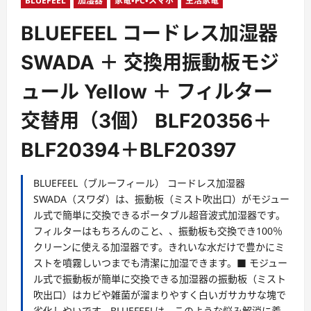
ー
BLUEFEEL
加湿器
家電・PC・スマホ
生活家電
BLUEFEEL コードレス加湿器
SWADA ＋ 交換用振動板モジ
ュール Yellow ＋ フィルター
交替用（3個） BLF20356＋
BLF20394＋BLF20397
BLUEFEEL（ブルーフィール） コードレス加湿器
SWADA（スワダ）は、振動板（ミスト吹出口）がモジュー
ル式で簡単に交換できるポータブル超音波式加湿器です。
フィルターはもちろんのこと、、振動板も交換でき100％
クリーンに使える加湿器です。きれいな水だけで豊かにミ
ストを噴霧しいつまでも清潔に加湿できます。■ モジュー
ル式で振動板が簡単に交換できる加湿器の振動板（ミスト
吹出口）はカビや雑菌が溜まりやすく白いガサカサな塊で
劣化しやいです。BLUEFEELは、このような悩み解消に着