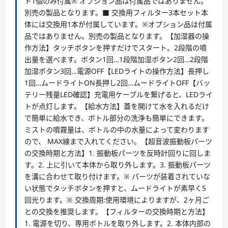
ト1個のみ付属※ オプション品は付属品ではありません。
別売の製品となります。■ 交換用フィルター3本セット本
体には交換用1本が付属しています。※オプション品は付属
品ではありません。別売の製品となります。【加湿器の操
作方法】タッチボタンを押すだけでスタート。2段階の噴
出量を選べます。ボタン1回…1段階加湿ボタン2回…2段階
加湿ボタン3回…電源OFF【LEDライトの操作方法】長押し
1回…ムードライトON長押し2回…ムードライトOFF【バッ
テリー残量LED確認】充電用ケーブルを繋げると、LEDライ
トが点灯します。【給水方法】蓋を開けて水を入れるだけ
で簡単に給水でき、ボトル部分の洗浄も簡単にできます。
ミストの噴霧量は、ボトルの中の水量によって変わります
ので、 MAX線まで入れてください。【超音波振動板パーツ
の交換時期と方法】1. 振動板パーツを反時計回りに回しま
す。2. 上に引いて本体から取り外します。3. 振動板パーツ
を溝に合わせて取り付けます。※ パーツが装着されていな
い状態でタッチボタンを押すと、ムードライトが素早く5
回光ります。※ 交換周期:使用環境によりますが、2ヶ月ご
との交換を推奨します。【フィルターの交換時期と方法】
1. 電源を切り、専用ボトルを取り外します。2. 本体内部の