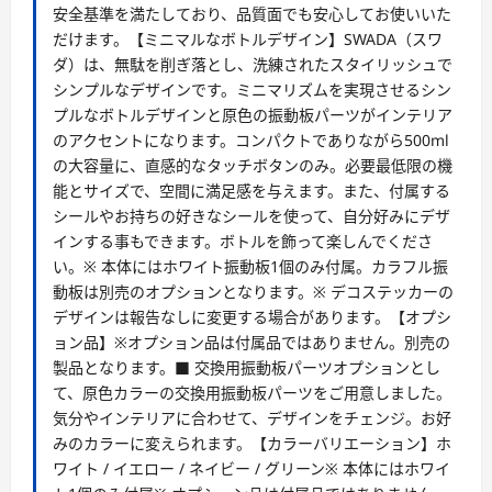
安全基準を満たしており、品質面でも安心してお使いいた
だけます。【ミニマルなボトルデザイン】SWADA（スワ
ダ）は、無駄を削ぎ落とし、洗練されたスタイリッシュで
シンプルなデザインです。ミニマリズムを実現させるシン
プルなボトルデザインと原色の振動板パーツがインテリア
のアクセントになります。コンパクトでありながら500ml
の大容量に、直感的なタッチボタンのみ。必要最低限の機
能とサイズで、空間に満足感を与えます。また、付属する
シールやお持ちの好きなシールを使って、自分好みにデザ
インする事もできます。ボトルを飾って楽しんでくださ
い。※ 本体にはホワイト振動板1個のみ付属。カラフル振
動板は別売のオプションとなります。※ デコステッカーの
デザインは報告なしに変更する場合があります。【オプシ
ョン品】※オプション品は付属品ではありません。別売の
製品となります。■ 交換用振動板パーツオプションとし
て、原色カラーの交換用振動板パーツをご用意しました。
気分やインテリアに合わせて、デザインをチェンジ。お好
みのカラーに変えられます。【カラーバリエーション】ホ
ワイト / イエロー / ネイビー / グリーン※ 本体にはホワイ