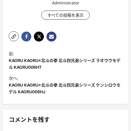
Administrator
すべての投稿を表示
ポ
前:
ス
KAORU KAORU×北斗の拳 北斗四兄弟シリーズ ラオウウモデ
ト
ル KAORU006HT
ナ
次へ:
KAORU KAORU×北斗の拳 北斗四兄弟シリーズ ケンシロウモ
ビ
デル KAORU006HJ
ゲ
ー
シ
コメントを残す
ョ