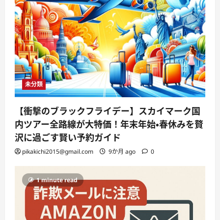
未分類
【衝撃のブラックフライデー】スカイマーク国
内ツアー全路線が大特価！年末年始・春休みを贅
沢に過ごす賢い予約ガイド
pikakichi2015@gmail.com
9か月 ago
0
1 minute read