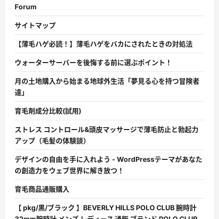
Forum
サイトマップ
【薄毛ハゲ必読！】薄毛ハゲをバカにされたときの対処法
ウォーターサーバーを後悔する前に選ぶポイント！
月の土地購入から始まる地球外生活「夢見る心を持つ冒険者
達」
育毛剤成分比較(試用)
ストレス コントロール&頭皮マッサージで薄毛防止と勃起力
アップ（毛髪の体験談）
デザインの自由を手に入れよう - WordPressテーマがあなた
の創造力をウェブ世界に解き放つ！
育毛商品通販購入
【 pkg/黒/ブラック 】BEVERLY HILLS POLO CLUB 腕時計
32mm腕時計 メンズ レディース 通販 ブランド POLO CLUB