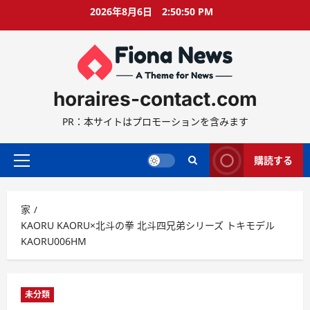
コ
2026年8月6日
2:50:51 PM
ン
テ
ン
ツ
に
horaires-contact.com
ス
キ
PR：本サイトはプロモーションを含みます
ッ
プ
購読する
プ
ラ
イ
家
マ
KAORU KAORU×北斗の拳 北斗四兄弟シリーズ トキモデル
リ
KAORU006HM
ー
メ
ニ
ュ
未分類