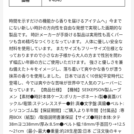
時間を示すだけの機能から香りを届けるアイテムへ」今まで
にない新しい時計の方向性を自由な発想で実現した画期的な
製品です。 時計メーカーが手掛ける製品は実用性も高くパー
ツも含め精巧なつくりとなっています。 人体に優しい安全な
材料を使用しています。 またサイズもフリーサイズ仕様とな
っておりますので小さなお子様から大人の方まで性別を問わ
ず幅広い年齢の方にご使用いただけます。 強さと優しさを兼
ね備えたトキをイメージし、落ち着いて爽やかな香りが漂う
抹茶の香りを使用しました。 日本では古く10世紀平安時代に
登場し、今では爽やかな苦味が世界中で人気のフレーバーに
なっています。 【商品仕様】 【機械】SEIKEPSON製ムーブ
メン【素材●時計本体ケース:ポリカーボネートi製●裏蓋/バ
ックル/竜頭:ステンレススチー●針:真●文字盤:真鍮●ベルト:
シリコンゴム製【保証期間】:ご購入より半年間【付属品】:専
用BOX（紙製）/取扱説明書兼保証【サイズ●時計本体:タテ
38mヨコ38mm/厚み:8.5m●ベルト幅:18mm/手首回り→12.5
～21cm（最小-最大●重量:約28生産国:日本 ご注文後のキャ