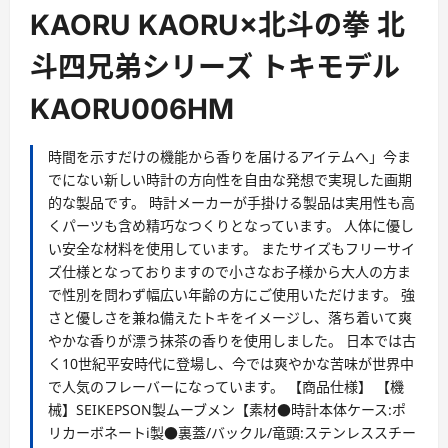
ー
KAORU KAORU×北斗の拳 北
斗四兄弟シリーズ トキモデル
KAORU006HM
時間を示すだけの機能から香りを届けるアイテムへ」今ま
でにない新しい時計の方向性を自由な発想で実現した画期
的な製品です。 時計メーカーが手掛ける製品は実用性も高
くパーツも含め精巧なつくりとなっています。 人体に優し
い安全な材料を使用しています。 またサイズもフリーサイ
ズ仕様となっておりますので小さなお子様から大人の方ま
で性別を問わず幅広い年齢の方にご使用いただけます。 強
さと優しさを兼ね備えたトキをイメージし、落ち着いて爽
やかな香りが漂う抹茶の香りを使用しました。 日本では古
く10世紀平安時代に登場し、今では爽やかな苦味が世界中
で人気のフレーバーになっています。 【商品仕様】 【機
械】SEIKEPSON製ムーブメン【素材●時計本体ケース:ポ
リカーボネートi製●裏蓋/バックル/竜頭:ステンレススチー