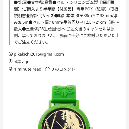
●針:真●文字盤:真鍮●ベルト:シリコンゴム製【保証期
間】:ご購入より半年間【付属品】:専用BOX（紙製）/取扱
説明書兼保証【サイズ●時計本体:タテ38mヨコ38mm/厚
み:8.5m●ベルト幅:18mm/手首回り→12.5～21cm（最小-
最大●重量:約28生産国:日本 ご注文後のキャンセルは原
則、承っておりません。 事前に十分にご検討いただいた上
でご注文ください。
pikakichi2015@gmail.com
4年 ago
1 minute read
0 のコメント