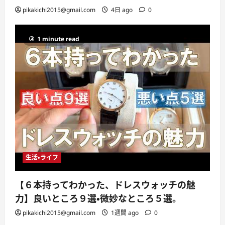
pikakichi2015@gmail.com
4日 ago
0
1 minute read
生活・ライフ
【６本持ってわかった、ドレスウォッチの魅
力】良いところ９選・微妙なところ５選。
pikakichi2015@gmail.com
1週間 ago
0