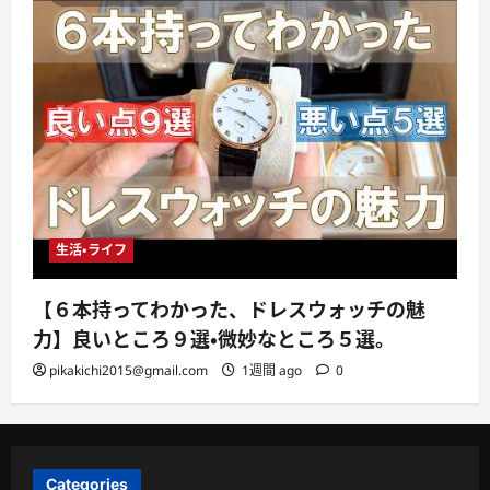
生活・ライフ
【６本持ってわかった、ドレスウォッチの魅
力】良いところ９選・微妙なところ５選。
pikakichi2015@gmail.com
1週間 ago
0
Categories