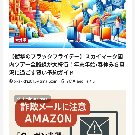
未分類
【衝撃のブラックフライデー】スカイマーク国
内ツアー全路線が大特価！年末年始・春休みを贅
沢に過ごす賢い予約ガイド
pikakichi2015@gmail.com
9か月 ago
0
1 minute read