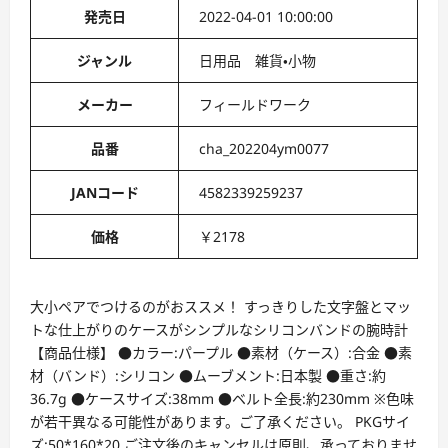
発売日
2022-04-01 10:00:00
ジャンル
日用品 雑貨・小物
メーカー
フィールドワーク
品番
cha_202204ym0077
JANコード
4582339259237
価格
￥2178
大小ペアでつけるのがおススメ！ すっきりした文字盤とマッ
トな仕上がりのケースがシンプルなシリコンバンドの腕時計
【商品仕様】 ●カラー:パープル ●素材（ケース）:合金 ●素
材（バンド）:シリコン ●ムーブメント:日本製 ●重さ:約
36.7g ●ケースサイズ:38mm ●ベルト全長:約230mm ※色味
が若干異なる可能性があります。ご了承ください。 PKGサイ
ズ:50*160*20 ご注文後のキャンセルは原則、承っておりませ