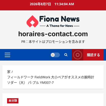
コ
2026年8月7日
11:34:05 AM
ン
テ
ン
ツ
に
horaires-contact.com
ス
キ
PR：本サイトはプロモーションを含みます
ッ
プ
購読する
プ
ラ
イ
家
マ
フィールドワーク FieldWork 大小ペアがオススメの腕時計
リ
ソダー（大） パ-プル YM007-7
ー
メ
ニ
ュ
未分類