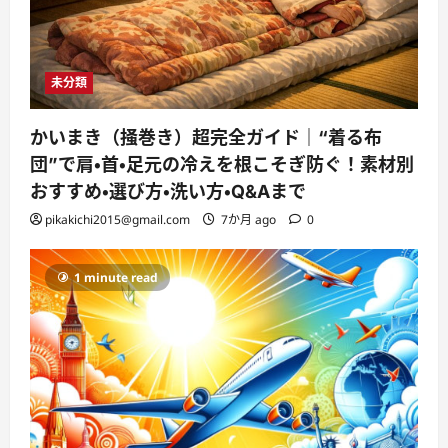
未分類
かいまき（掻巻き）超完全ガイド｜“着る布
団”で肩・首・足元の冷えを根こそぎ防ぐ！素材別
おすすめ・選び方・洗い方・Q&Aまで
pikakichi2015@gmail.com
7か月 ago
0
1 minute read