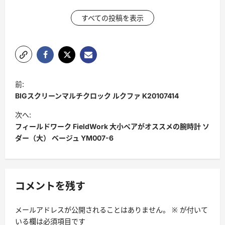
すべての投稿を表示
ポ
前:
ス
BIGスクリーンマルチクロック ルクファ K20107414
ト
次へ:
ナ
フィールドワーク FieldWork 大小ペアがオススメの腕時計 ソ
ダー（大） ベージュ YM007-6
ビ
ゲ
ー
コメントを残す
シ
ョ
メールアドレスが公開されることはありません。
※
が付いて
ン
いる欄は必須項目です