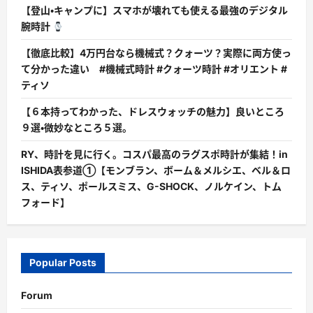
【登山・キャンプに】スマホが壊れても使える最強のデジタル
腕時計
【徹底比較】4万円台なら機械式？クォーツ？実際に両方使っ
て分かった違い #機械式時計 #クォーツ時計 #オリエント #
ティソ
【６本持ってわかった、ドレスウォッチの魅力】良いところ
９選・微妙なところ５選。
RY、時計を見に行く。コスパ最高のラグスポ時計が集結！in
ISHIDA表参道①【モンブラン、ボーム＆メルシエ、ベル＆ロ
ス、ティソ、ポールスミス、G-SHOCK、ノルケイン、トム
フォード】
Popular Posts
Forum