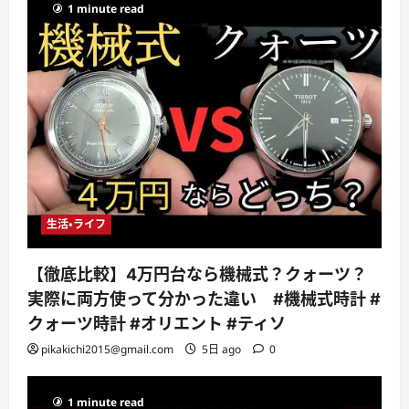
1 minute read
生活・ライフ
【徹底比較】4万円台なら機械式？クォーツ？
実際に両方使って分かった違い #機械式時計 #
クォーツ時計 #オリエント #ティソ
pikakichi2015@gmail.com
5日 ago
0
1 minute read