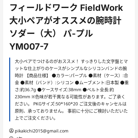
ー
フィールドワーク FieldWork
大小ペアがオススメの腕時計
ソダー（大） パ-プル
YM007-7
大小ペアでつけるのがおススメ！ すっきりした文字盤とマ
ットな仕上がりのケースがシンプルなシリコンバンドの腕
時計 【商品仕様】 ●カラー:パープル ●素材（ケース）:合
金 ●素材（バンド）:シリコン ●ムーブメント:日本製 ●重
さ:約36.7g ●ケースサイズ:38mm ●ベルト全長:約
230mm ※色味が若干異なる可能性があります。ご了承く
ださい。 PKGサイズ:50*160*20 ご注文後のキャンセルは
原則、承っておりません。 事前に十分にご検討いただいた
上でご注文ください。
pikakichi2015@gmail.com