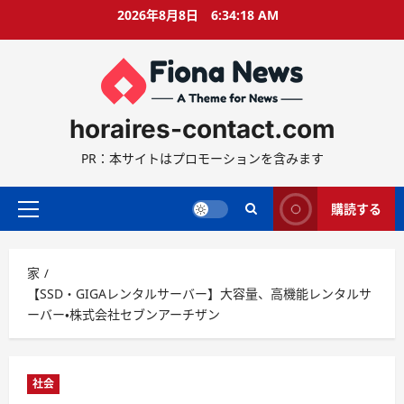
コ
2026年8月8日
6:34:20 AM
ン
テ
ン
ツ
に
horaires-contact.com
ス
キ
PR：本サイトはプロモーションを含みます
ッ
プ
購読する
プ
ラ
イ
家
マ
【SSD・GIGAレンタルサーバー】大容量、高機能レンタルサ
リ
ーバー・株式会社セブンアーチザン
ー
メ
ニ
ュ
社会