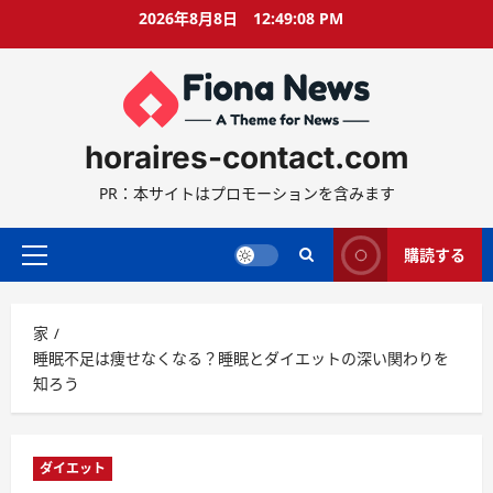
コ
2026年8月8日
12:49:09 PM
ン
テ
ン
ツ
に
horaires-contact.com
ス
キ
PR：本サイトはプロモーションを含みます
ッ
プ
購読する
プ
ラ
イ
家
マ
睡眠不足は痩せなくなる？睡眠とダイエットの深い関わりを
リ
知ろう
ー
メ
ニ
ュ
ダイエット