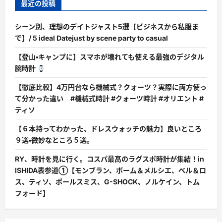
最近の投稿
シーン別、理想のデイトジャスト5選【ビジネスから私服ま
で】/ 5 ideal Datejust by scene party to casual
【登山・キャンプに】スマホが壊れても使える最強のデジタル
腕時計
【徹底比較】4万円台なら機械式？クォーツ？実際に両方使っ
て分かった違い #機械式時計 #クォーツ時計 #オリエント #
ティソ
【６本持ってわかった、ドレスウォッチの魅力】良いところ
９選・微妙なところ５選。
RY、時計を見に行く。コスパ最高のラグスポ時計が集結！in
ISHIDA表参道①【モンブラン、ボーム＆メルシエ、ベル＆ロ
ス、ティソ、ポールスミス、G-SHOCK、ノルケイン、トム
フォード】