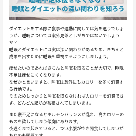
ダイエットをする際に食事や運動に関しては気を遣うでしょ
うが、睡眠については案外見落としがちではないでしょう
か？
睡眠とダイエットには実は深い関わりがあるため、きちんと
成果を出すために睡眠も重視するようにしましょう。
痩せたいのであればきちんと睡眠を取ることが大切で、睡眠
不足は痩せにくくなります。
なぜかと言いますと、
睡眠は意外にもカロリーを多く消費す
る行動
です。
そのためしっかりと
睡眠を取らなければカロリーを消費でき
ず、どんどん脂肪が蓄積されてしまいます。
また
寝不足になるとホルモンバランスが乱れ、高カロリーの
ものを欲してしまう傾向
にあります。
夜遅くまで起きていると、つい小腹が空き間食してしまいが
ちなのも問題です。