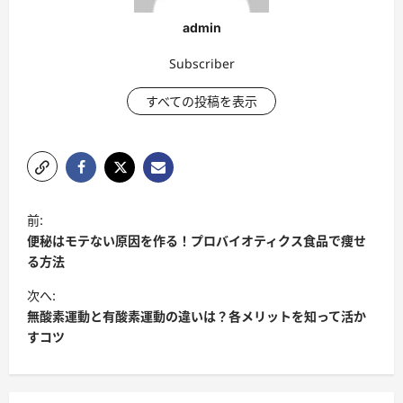
admin
Subscriber
すべての投稿を表示
ポ
前:
ス
便秘はモテない原因を作る！プロバイオティクス食品で痩せ
ト
る方法
ナ
次へ:
無酸素運動と有酸素運動の違いは？各メリットを知って活か
ビ
すコツ
ゲ
ー