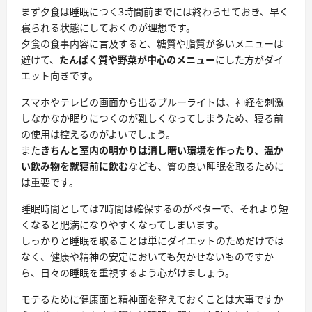
まず
夕食は睡眠につく3時間前までには終わらせて
おき、早く
寝られる状態にしておくのが理想です。
夕食の食事内容に言及すると、糖質や脂質が多いメニューは
避けて、
たんぱく質や野菜が中心のメニュー
にした方がダイ
エット向きです。
スマホやテレビの画面から出るブルーライト
は、神経を刺激
しなかなか眠りにつくのが難しくなってしまうため、寝る前
の使用は控えるのがよいでしょう。
また
きちんと室内の明かりは消し暗い環境を作ったり、温か
い飲み物を就寝前に飲む
なども、質の良い睡眠を取るために
は重要です。
睡眠時間としては
7時間は確保するのがベター
で、それより短
くなると肥満になりやすくなってしまいます。
しっかりと睡眠を取ることは単にダイエットのためだけでは
なく、健康や精神の安定においても欠かせないものですか
ら、日々の睡眠を重視するよう心がけましょう。
モテるために健康面と精神面を整えておくことは大事ですか