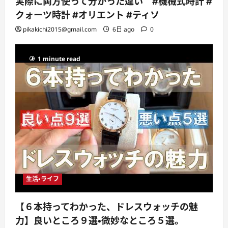
実際に両方使って分かった違い #機械式時計 #
クォーツ時計 #オリエント #ティソ
pikakichi2015@gmail.com
6日 ago
0
1 minute read
生活・ライフ
【６本持ってわかった、ドレスウォッチの魅
力】良いところ９選・微妙なところ５選。