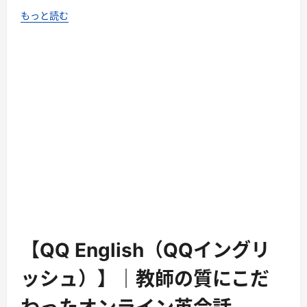
もっと読む
【QQ English（QQイングリ
ッシュ）】｜教師の質にこだ
わったオンライン英会話
3月 19, 2022
pikakichi2015
生活・ライフ
【QQ English（QQイングリッシュ）】｜教師の質にこだわ
ったオンライン英会話
もっと読む
【MacPerfect】合同会社アシ
カン The Apple Life Style
Shop