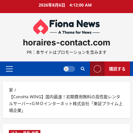
コ
2026年8月6日
4:12:01 AM
ン
テ
ン
ツ
に
horaires-contact.com
ス
キ
PR：本サイトはプロモーションを含みます
ッ
プ
購読する
プ
ラ
イ
家
マ
【ConoHa WING】国内最速！初期費用無料の高性能レンタ
リ
ルサーバー・ＧＭＯインターネット株式会社「東証プライム上
ー
場企業」
メ
ニ
ュ