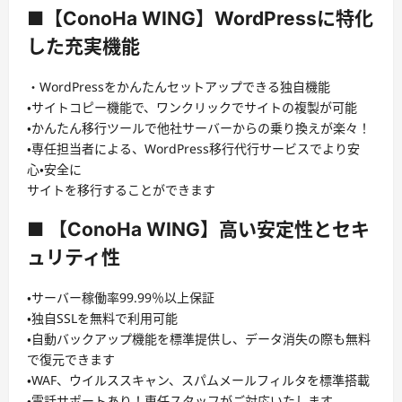
■【ConoHa WING】WordPressに特化
した充実機能
・WordPressをかんたんセットアップできる独自機能
・サイトコピー機能で、ワンクリックでサイトの複製が可能
・かんたん移行ツールで他社サーバーからの乗り換えが楽々！
・専任担当者による、WordPress移行代行サービスでより安
心・安全に
サイトを移行することができます
■ 【ConoHa WING】高い安定性とセキ
ュリティ性
・サーバー稼働率99.99％以上保証
・独自SSLを無料で利用可能
・自動バックアップ機能を標準提供し、データ消失の際も無料
で復元できます
・WAF、ウイルススキャン、スパムメールフィルタを標準搭載
・電話サポートあり！専任スタッフがご対応いたします