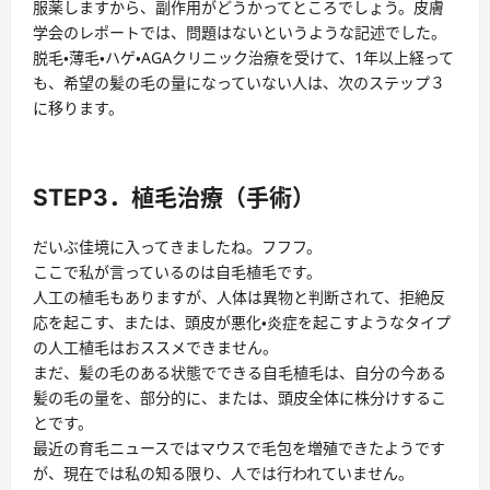
服薬しますから、副作用がどうかってところでしょう。皮膚
学会のレポートでは、問題はないというような記述でした。
脱毛・薄毛・ハゲ・AGAクリニック治療を受けて、1年以上経って
も、希望の髪の毛の量になっていない人は、次のステップ３
に移ります。
STEP3．植毛治療（手術）
だいぶ佳境に入ってきましたね。フフフ。
ここで私が言っているのは自毛植毛です。
人工の植毛もありますが、人体は異物と判断されて、拒絶反
応を起こす、または、頭皮が悪化・炎症を起こすようなタイプ
の人工植毛はおススメできません。
まだ、髪の毛のある状態でできる自毛植毛は、自分の今ある
髪の毛の量を、部分的に、または、頭皮全体に株分けするこ
とです。
最近の育毛ニュースではマウスで毛包を増殖できたようです
が、現在では私の知る限り、人では行われていません。