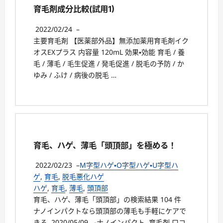
育毛剤成分比較(試用1)
2022/02/24
–
主要育毛剤 【医薬部外品】無添加薬用育毛剤イク
オスEXプラス 内容量 120mL 効果・効能 育毛 / 養
毛 / 薄毛 / 毛生促進 / 発毛促進 / 脱毛の予防 / か
ゆみ / ふけ / 病後の脱毛 …
育毛、ハゲ、薄毛「頭頂部」を極める！
2022/02/23
–
M字型ハゲ・O字型ハゲ・U字型ハ
ゲ
,
育毛
,
脱毛悪化ハゲ
ハゲ
,
育毛
,
薄毛
,
頭頂部
育毛、ハゲ、薄毛「頭頂部」の検索結果 104 件
ナノインパクトなら頭頂部の薄毛も手軽にケアで
きる 2020/05/09 -ナノインパクト, 育毛剤 口コ