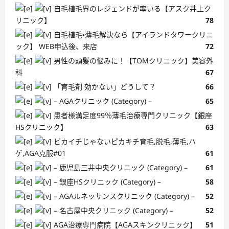
自毛植毛界のレジェンドが率いる【アスク井上ク
リニック】
78
自毛植毛・薄毛解決なら【アイランドタワークリニ
ック】 WEB申込後、来店
72
男性の頭髪の悩みに！【TOMクリニック】美容外
科
67
「育毛剤 効かない」どうして？
66
– AGAクリニック (Category) –
65
患者様満足度99％薄毛治療専門クリニック【銀座
HSクリニック】
63
ピカイチじゃないピカキチ育毛,脱毛,薄毛,ハ
ゲ,AGA克服#01
61
– 鹿児島三井中央クリニック (Category) –
61
– 銀座HSクリニック (Category) –
58
– AGAルネッサンスクリニック (Category) –
52
– 名古屋中央クリニック (Category) –
52
AGA治療専門病院【AGAスキンクリニック】
51