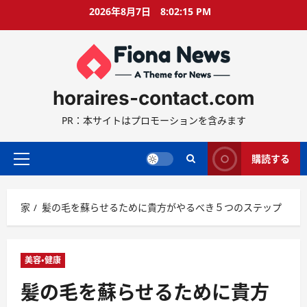
コ
2026年8月7日
8:02:17 PM
ン
テ
ン
ツ
に
horaires-contact.com
ス
キ
PR：本サイトはプロモーションを含みます
ッ
プ
購読する
プ
ラ
イ
家
髪の毛を蘇らせるために貴方がやるべき５つのステップ
マ
リ
ー
メ
美容・健康
ニ
髪の毛を蘇らせるために貴方
ュ