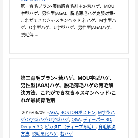
第一育毛プラン・廉価版育毛剤＋α・若ハゲ、MOU
字型ハゲ、男性型(AGA)、脱毛薄毛ハゲ克服対策・
これができなきゃスキンヘッド 若ハゲ、M字型ハ
ゲ、O字型ハゲ、U字型ハゲ、男性型(AGA)ハゲ、
脱毛薄 …
第三育毛プラン・ 若ハゲ、MOU字型ハゲ、
男性型(AGA)ハゲ、脱毛薄毛ハゲの育毛解
決方法、これができなきゃスキンヘッド・こ
れが最終育毛剤
2016/06/09
–
AGA
,
BOSTONボストン
,
M字型ハ
ゲ・O字型ハゲ・U字型ハゲ
,
Q&A
,
ディーパー 3D,
Deeper 3D
,
ピカタロ（ディープ育毛）
,
育毛解決
方法
,
脱毛悪化ハゲ
,
若ハゲ