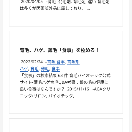
2020/04/05 -育毛 発毛剤, 育毛剤, 違い 育毛剤
は多くが医薬部外品に属しており、 …
育毛、ハゲ、薄毛「食事」を極める！
2022/02/24
–
育毛 食事
,
育毛剤
ハゲ
,
育毛
,
薄毛
,
食事
「食事」の検索結果 63 件 育毛バイオテック公式
サイト・薄毛ハゲ育毛Q&A考察：髪の毛の健康に
良い食事はなんですか？ 2015/11/16 -AGAクリ
ニック・サロン, バイオテック, …