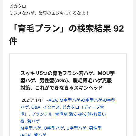
ピカタロ
ミジメなハゲ、業界のエジキになるなよ！
「育毛プラン」の検索結果 92
件
スッキリ5つの育毛プラン・若ハゲ、MOU字
型ハゲ、男性型(AGA)、脱毛薄毛ハゲ克服
対策、これができなきゃスキンヘッド
2021/11/11
–
AGA
,
M字型ハゲ・O字型ハゲ・U字型
ハゲ
,
Q&A
,
イクオス
,
ピカタロ（ディープ育
毛）
,
プランテル
,
育毛剤 激安・最安値・お買い
得
,
若ハゲ
M字型ハゲ
,
O字型ハゲ
,
U字型ハゲ
,
男性型
(AGA)
,
若ハゲ