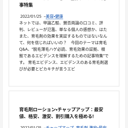
事特集
2022/01/25
–
美容・健康
ネットでは、甲論乙駁、賛否両論の口コミ、評
判、レビューが氾濫、単なる個人の感想か、はた
また、育毛剤の効果を実証するものではないなん
て、何を信じればいいの？ 今回のテーマは育毛
Q&A、“脱毛薄毛ハゲ必読、育毛効果の証拠、根
拠であるエビデンスを理解するための記事特集”で
す。 育毛エビデンス、エビデンスのある育毛剤選
びが必要とピカキチが言うエビ
育毛剤ローション・チャップアップ：最安
値、格安、激安、割引購入を極める!
2022/01/25
–
チャップアップ
,
育毛剤 激安・最安