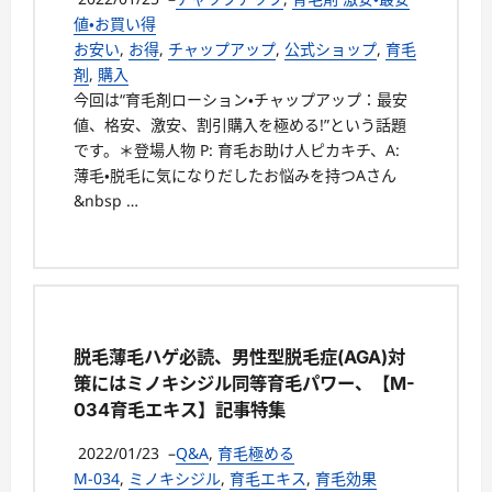
値・お買い得
お安い
,
お得
,
チャップアップ
,
公式ショップ
,
育毛
剤
,
購入
今回は“育毛剤ローション・チャップアップ：最安
値、格安、激安、割引購入を極める!”という話題
です。＊登場人物 P: 育毛お助け人ピカキチ、A:
薄毛・脱毛に気になりだしたお悩みを持つAさん
&nbsp …
脱毛薄毛ハゲ必読、男性型脱毛症(AGA)対
策にはミノキシジル同等育毛パワー、【M-
034育毛エキス】記事特集
2022/01/23
–
Q&A
,
育毛極める
M-034
,
ミノキシジル
,
育毛エキス
,
育毛効果