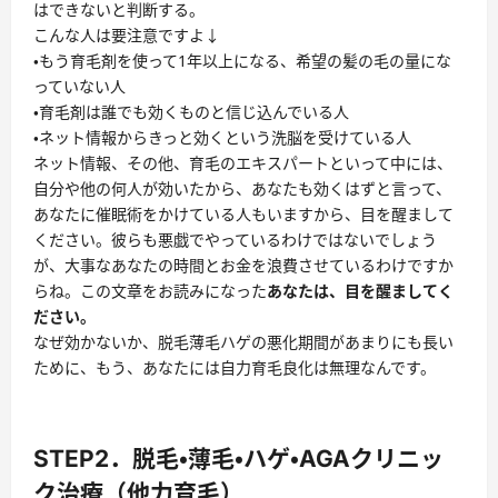
はできないと判断する。
こんな人は要注意ですよ↓
・もう育毛剤を使って1年以上になる、希望の髪の毛の量にな
っていない人
・育毛剤は誰でも効くものと信じ込んでいる人
・ネット情報からきっと効くという洗脳を受けている人
ネット情報、その他、育毛のエキスパートといって中には、
自分や他の何人が効いたから、あなたも効くはずと言って、
あなたに催眠術をかけている人もいますから、目を醒まして
ください。彼らも悪戯でやっているわけではないでしょう
が、大事なあなたの時間とお金を浪費させているわけですか
らね。この文章をお読みになった
あなたは、目を醒ましてく
ださい。
なぜ効かないか、脱毛薄毛ハゲの悪化期間があまりにも長い
ために、もう、あなたには自力育毛良化は無理なんです。
STEP2．脱毛・薄毛・ハゲ・AGAクリニッ
ク治療（他力育毛）