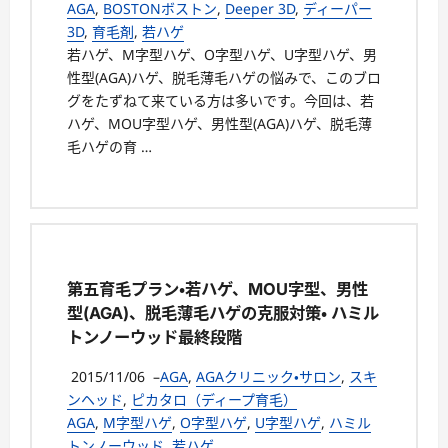
AGA
,
BOSTONボストン
,
Deeper 3D
,
ディーパー
3D
,
育毛剤
,
若ハゲ
若ハゲ、M字型ハゲ、O字型ハゲ、U字型ハゲ、男
性型(AGA)ハゲ、脱毛薄毛ハゲの悩みで、このブロ
グをたずねて来ている方は多いです。今回は、若
ハゲ、MOU字型ハゲ、男性型(AGA)ハゲ、脱毛薄
毛ハゲの育 …
第五育毛プラン・若ハゲ、MOU字型、男性
型(AGA)、脱毛薄毛ハゲの克服対策・ ハミル
トンノーウッド最終段階
2015/11/06
–
AGA
,
AGAクリニック・サロン
,
スキ
ンヘッド
,
ピカタロ（ディープ育毛）
AGA
,
M字型ハゲ
,
O字型ハゲ
,
U字型ハゲ
,
ハミル
トンノーウッド
,
若ハゲ