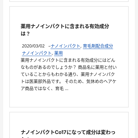
薬用ナノインパクトに含まれる有効成分
は？
2020/03/02
–
ナノインパクト
,
育毛剤配合成分
ナノインパクト
,
薬用
薬用ナノインパクトに含まれる有効成分にはどん
なものがあるのでしょうか？ 商品名に薬用と付い
ていることからもわかる通り、薬用ナノインパク
トは医薬部外品です。 そのため、気休めのヘアケ
ア商品ではなく、育毛 …
ナノインパクトCo17になって成分は変わっ