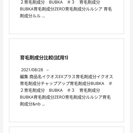
２育毛剤成分 BUBKA ＃３ 育毛剤成分
BUBKA育毛剤成分ZERO育毛剤成分ルルシア 育毛
剤成分ルル …
育毛剤成分比較(試用1)
2021/08/28
–
編集 商品名イクオスEXプラス育毛剤成分イクオス
育毛剤成分チャップアップ育毛剤成分BUBKA ＃
２育毛剤成分 BUBKA ＃３ 育毛剤成分
BUBKA育毛剤成分ZERO育毛剤成分ルルシア育毛
剤成分&nb …