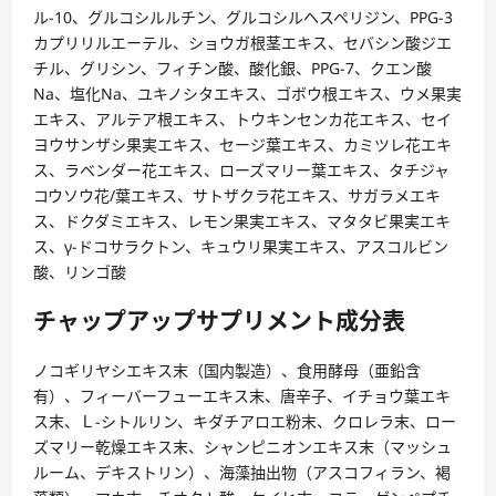
ル-10、グルコシルルチン、グルコシルヘスペリジン、PPG-3
カプリリルエーテル、ショウガ根茎エキス、セバシン酸ジエ
チル、グリシン、フィチン酸、酸化銀、PPG-7、クエン酸
Na、塩化Na、ユキノシタエキス、ゴボウ根エキス、ウメ果実
エキス、アルテア根エキス、トウキンセンカ花エキス、セイ
ヨウサンザシ果実エキス、セージ葉エキス、カミツレ花エキ
ス、ラベンダー花エキス、ローズマリー葉エキス、タチジャ
コウソウ花/葉エキス、サトザクラ花エキス、サガラメエキ
ス、ドクダミエキス、レモン果実エキス、マタタビ果実エキ
ス、γ-ドコサラクトン、キュウリ果実エキス、アスコルビン
酸、リンゴ酸
チャップアップサプリメント成分表
ノコギリヤシエキス末（国内製造）、食用酵母（亜鉛含
有）、フィーバーフューエキス末、唐辛子、イチョウ葉エキ
ス末、Ｌ-シトルリン、キダチアロエ粉末、クロレラ末、ロー
ズマリー乾燥エキス末、シャンピニオンエキス末（マッシュ
ルーム、デキストリン）、海藻抽出物（アスコフィラン、褐