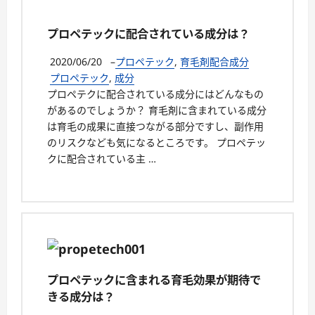
プロペテックに配合されている成分は？
2020/06/20
–
プロペテック
,
育毛剤配合成分
プロペテック
,
成分
プロペテクに配合されている成分にはどんなもの
があるのでしょうか？ 育毛剤に含まれている成分
は育毛の成果に直接つながる部分ですし、副作用
のリスクなども気になるところです。 プロペテッ
クに配合されている主 …
プロペテックに含まれる育毛効果が期待で
きる成分は？