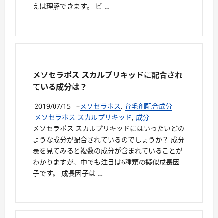
えは理解できます。 ビ …
メソセラポス スカルプリキッドに配合され
ている成分は？
2019/07/15
–
メソセラポス
,
育毛剤配合成分
メソセラポス スカルプリキッド
,
成分
メソセラポス スカルプリキッドにはいったいどの
ような成分が配合されているのでしょうか？ 成分
表を見てみると複数の成分が含まれていることが
わかりますが、中でも注目は6種類の擬似成長因
子です。 成長因子は …