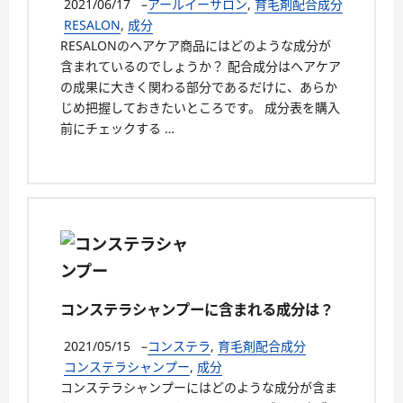
2021/06/17
–
アールイーサロン
,
育毛剤配合成分
RESALON
,
成分
RESALONのヘアケア商品にはどのような成分が
含まれているのでしょうか？ 配合成分はヘアケア
の成果に大きく関わる部分であるだけに、あらか
じめ把握しておきたいところです。 成分表を購入
前にチェックする …
コンステラシャンプーに含まれる成分は？
2021/05/15
–
コンステラ
,
育毛剤配合成分
コンステラシャンプー
,
成分
コンステラシャンプーにはどのような成分が含ま