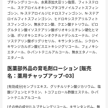
ブチレングリコール、水素添加大豆リン脂質、フィトステロ
ール、ステアロイルオキシヘプタコサノイルフィトスフィン
ゴシン、N-ステアロイルジヒドロスフィンゴシン、N-ステア
ロイルフィトスフィンゴシン、ヒドロキシステアリルフィト
スフィンゴシン、無水クエン酸、クエン酸ナトリウム、ピロ
グルタミン酸イソステアリン酸ポリオキシエチレン硬化ヒマ
シ油、ポリオキシエチレンオクチルドデシルエーテル、ジイ
ソステアリン酸ポリグリセリル、キサンタンガム、シクロヘ
キサンジカルボン酸ビスエトキシジグリコール、フェノキシ
エタノール、D-パントテニルアルコール、無水エタノール、
エタノール
医薬部外品の育毛剤ローション [販売
名：薬用チャップアップ-03]
[有効成分]センブリエキス、グリチルリチン酸ジカリウム、塩
酸ジフェンヒドラミン、トコフェロール酢酸エステル、D-パ
ントテニルアルコール
[その他の成分]1,3-ブチレングリコール、キサンタンガム、無