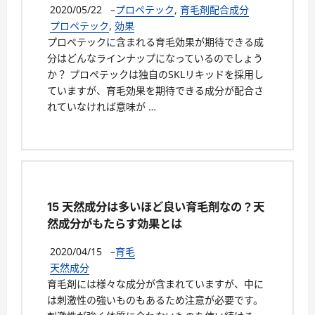
2020/05/22
–
プロペテック
,
育毛剤配合成分
プロペテック
,
効果
プロペテックに含まれる育毛効果が期待できる成
分はどんなラインナップになっているのでしょう
か？ プロペテックは独自のSKLリキッドを採用し
ていますが、育毛効果を期待できる成分が配合さ
れていなければ意味が …
15 天然成分は多いほど良い育毛剤なの？天
然成分がもたらす効果とは
2020/04/15
–
育毛
天然成分
育毛剤には様々な成分が含まれていますが、中に
は刺激性の強いものもあるため注意が必要です。