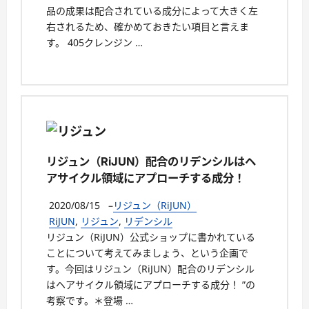
品の成果は配合されている成分によって大きく左
右されるため、確かめておきたい項目と言えま
す。 405クレンジン …
リジュン（RiJUN）配合のリデンシルはヘ
アサイクル領域にアプローチする成分！
2020/08/15
–
リジュン（RiJUN）
RiJUN
,
リジュン
,
リデンシル
リジュン（RiJUN）公式ショップに書かれている
ことについて考えてみましょう、という企画で
す。今回はリジュン（RiJUN）配合のリデンシル
はヘアサイクル領域にアプローチする成分！ ”の
考察です。＊登場 …