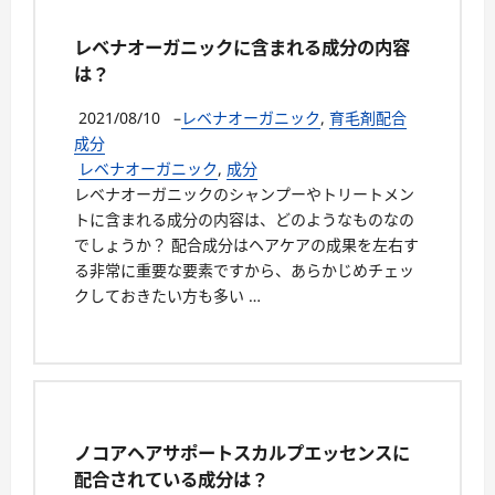
レベナオーガニックに含まれる成分の内容
は？
2021/08/10
–
レベナオーガニック
,
育毛剤配合
成分
レベナオーガニック
,
成分
レベナオーガニックのシャンプーやトリートメン
トに含まれる成分の内容は、どのようなものなの
でしょうか？ 配合成分はヘアケアの成果を左右す
る非常に重要な要素ですから、あらかじめチェッ
クしておきたい方も多い …
ノコアヘアサポートスカルプエッセンスに
配合されている成分は？