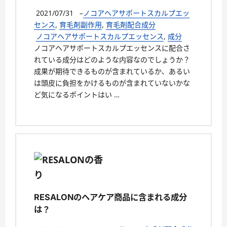
2021/07/31
–
ノコアヘアサポートスカルプエッ
センス
,
育毛剤副作用
,
育毛剤配合成分
ノコアヘアサポートスカルプエッセンス
,
成分
ノコアヘアサポートスカルプエッセンスに配合さ
れている成分はどのような内容なのでしょうか？
成果が期待できるものが含まれているか、あるい
は頭皮に負担をかけるものが含まれていないかな
ど気になるポイントはい …
RESALONのヘアケア商品に含まれる成分
は？