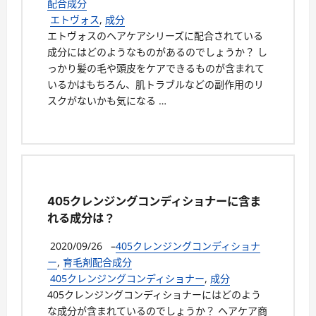
配合成分
エトヴォス
,
成分
エトヴォスのヘアケアシリーズに配合されている
成分にはどのようなものがあるのでしょうか？ し
っかり髪の毛や頭皮をケアできるものが含まれて
いるかはもちろん、肌トラブルなどの副作用のリ
スクがないかも気になる …
405クレンジングコンディショナーに含ま
れる成分は？
2020/09/26
–
405クレンジングコンディショナ
ー
,
育毛剤配合成分
405クレンジングコンディショナー
,
成分
405クレンジングコンディショナーにはどのよう
な成分が含まれているのでしょうか？ ヘアケア商