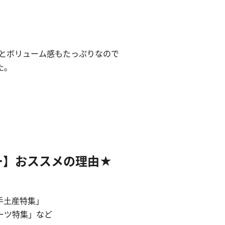
gとボリューム感もたっぷりなので
た。
ー】おススメの理由★
手土産特集」
ーツ特集」など