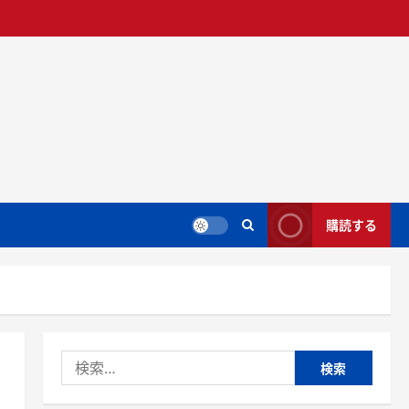
購読する
検
索: