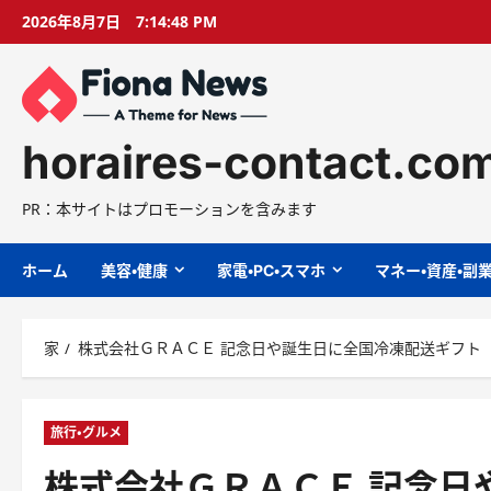
コ
2026年8月7日
7:14:49 PM
ン
テ
ン
ツ
に
horaires-contact.co
ス
キ
PR：本サイトはプロモーションを含みます
ッ
プ
ホーム
美容・健康
家電・PC・スマホ
マネー・資産・副
家
株式会社ＧＲＡＣＥ 記念日や誕生日に全国冷凍配送ギフト
旅行・グルメ
株式会社ＧＲＡＣＥ 記念日