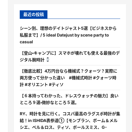
最近の投稿
シーン別、理想のデイトジャスト5選【ビジネスから
私服まで】/ 5 ideal Datejust by scene party to
casual
【登山・キャンプに】スマホが壊れても使える最強のデ
ジタル腕時計
【徹底比較】4万円台なら機械式？クォーツ？実際に
両方使って分かった違い #機械式時計 #クォーツ時
計 #オリエント #ティソ
【６本持ってわかった、ドレスウォッチの魅力】良い
ところ９選・微妙なところ５選。
RY、時計を見に行く。コスパ最高のラグスポ時計が集
結！in ISHIDA表参道①【モンブラン、ボーム＆メル
シエ、ベル＆ロス、ティソ、ポールスミス、G-