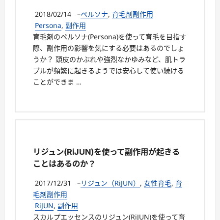
2018/02/14
–
ペルソナ
,
育毛剤副作用
Persona
,
副作用
育毛剤のペルソナ(Persona)を使って育毛を目指す
際、副作用の影響を気にする必要はあるのでしょ
うか？ 頭皮のかぶれや強烈なかゆみなど、肌トラ
ブルが頻繁に起きるようでは安心して使い続ける
ことができま …
リジュン(RiJUN)を使って副作用が起きる
ことはあるのか？
2017/12/31
–
リジュン（RiJUN）
,
女性育毛
,
育
毛剤副作用
RiJUN
,
副作用
スカルプエッセンスのリジュン(RiJUN)を使って育