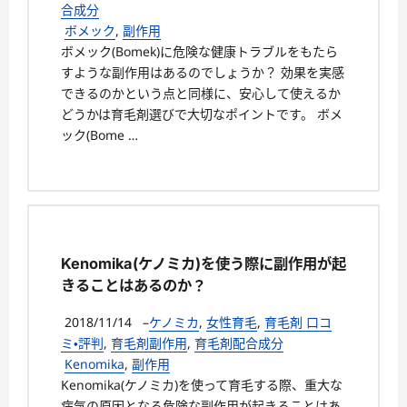
合成分
ボメック
,
副作用
ボメック(Bomek)に危険な健康トラブルをもたら
すような副作用はあるのでしょうか？ 効果を実感
できるのかという点と同様に、安心して使えるか
どうかは育毛剤選びで大切なポイントです。 ボメ
ック(Bome …
Kenomika(ケノミカ)を使う際に副作用が起
きることはあるのか？
2018/11/14
–
ケノミカ
,
女性育毛
,
育毛剤 口コ
ミ・評判
,
育毛剤副作用
,
育毛剤配合成分
Kenomika
,
副作用
Kenomika(ケノミカ)を使って育毛する際、重大な
病気の原因となる危険な副作用が起きることはあ