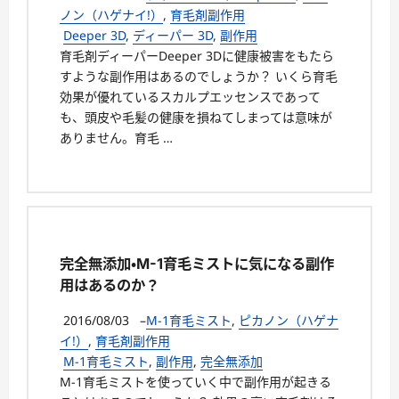
ノン（ハゲナイ!）
,
育毛剤副作用
Deeper 3D
,
ディーパー 3D
,
副作用
育毛剤ディーパーDeeper 3Dに健康被害をもたら
すような副作用はあるのでしょうか？ いくら育毛
効果が優れているスカルプエッセンスであって
も、頭皮や毛髪の健康を損ねてしまっては意味が
ありません。育毛 …
完全無添加・M-1育毛ミストに気になる副作
用はあるのか？
2016/08/03
–
M-1育毛ミスト
,
ピカノン（ハゲナ
イ!）
,
育毛剤副作用
M-1育毛ミスト
,
副作用
,
完全無添加
M-1育毛ミストを使っていく中で副作用が起きる