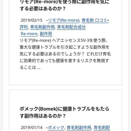
リモア(Re-more)を使う際に副作用を気に
する必要はあるのか？
2019/02/15
–
リモア(Re-more)
,
育毛剤 口コミ・
評判
,
育毛剤副作用
,
育毛剤配合成分
Re-more
,
副作用
リモア(Re-more) ヘアエッセンスSV-3を使う際、
重大な健康トラブルを引き起こすような副作用を
気にする必要はあるのでしょうか？ どれだけ育毛
に効果的であっても健康を害するリスクを無視す
ることは …
ボメック(Bomek)に健康トラブルをもたら
す副作用はあるのか？
2019/01/14
–
ボメック
,
育毛剤副作用
,
育毛剤配