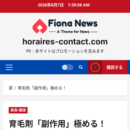
コ
2026年8月7日
7:39:59 AM
ン
テ
ン
ツ
に
horaires-contact.com
ス
キ
PR：本サイトはプロモーションを含みます
ッ
プ
購読する
プ
ラ
イ
家
育毛剤「副作用」極める！
マ
リ
ー
メ
美容・健康
ニ
育毛剤「副作用」極める！
ュ