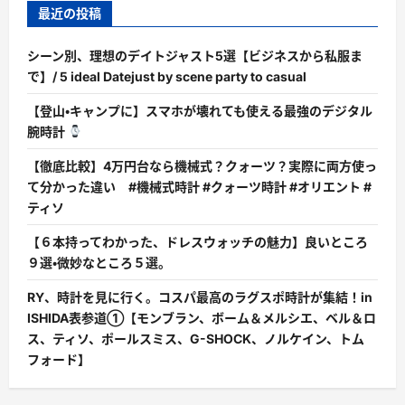
最近の投稿
シーン別、理想のデイトジャスト5選【ビジネスから私服ま
で】/ 5 ideal Datejust by scene party to casual
【登山・キャンプに】スマホが壊れても使える最強のデジタル
腕時計
【徹底比較】4万円台なら機械式？クォーツ？実際に両方使っ
て分かった違い #機械式時計 #クォーツ時計 #オリエント #
ティソ
【６本持ってわかった、ドレスウォッチの魅力】良いところ
９選・微妙なところ５選。
RY、時計を見に行く。コスパ最高のラグスポ時計が集結！in
ISHIDA表参道①【モンブラン、ボーム＆メルシエ、ベル＆ロ
ス、ティソ、ポールスミス、G-SHOCK、ノルケイン、トム
フォード】