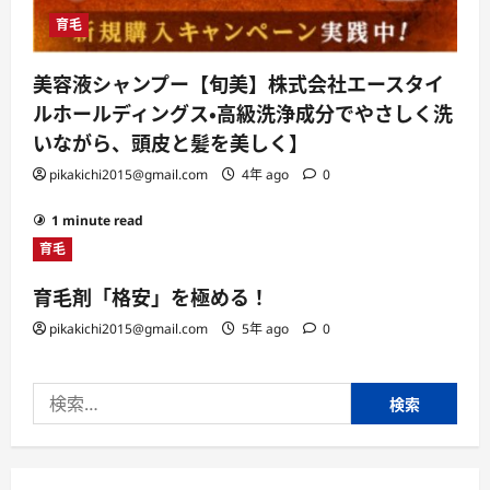
育毛
美容液シャンプー【旬美】株式会社エースタイ
ルホールディングス・高級洗浄成分でやさしく洗
いながら、頭皮と髪を美しく】
pikakichi2015@gmail.com
4年 ago
0
1 minute read
育毛
育毛剤「格安」を極める！
pikakichi2015@gmail.com
5年 ago
0
検
索: