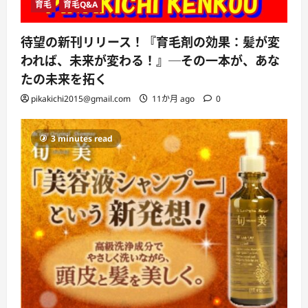
育毛
育毛Q&A
待望の新刊リリース！『育毛剤の効果：髪が変
われば、未来が変わる！』─その一本が、あな
たの未来を拓く
pikakichi2015@gmail.com
11か月 ago
0
3 minutes read