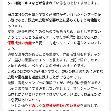
タ、植物エキスなどが含まれているもの
をおすすめします。
保湿成分の含有量が少なく刺激性が強い育毛シャンプーを使
い続けると、
頭皮の皮脂が必要以上に落ちてしまう可能性
も
あります。
皮脂は乾燥を防ぐためのものでもあるため、落としすぎない
ようにすることも重要です。そのため乾燥が気になる人は、
保湿成分の有無
を重視して育毛シャンプーを選ぶとよいでし
ょう。
適度な洗浄力があることも重要
で、界面活性剤も育毛シャン
プー選びの重要なポイントと言えます。上記で紹介したアミ
ノ酸系の他に、ベタイン系の成分もおすすめです。
この2つは頭皮への刺激が少なく、頭皮の健康のために必要な
皮脂や常在菌を適度に残すことができる
のです。
最後に
育毛シャンプーの値段
ですが、金銭的に余裕がある人
はそこまで気にする必要はないでしょう。育毛シャンプーは
高ければよいというわけではないため、無理してお金をかけ
る必要はありません。
上記した通り
どのような成分が使われているか
を重視して、