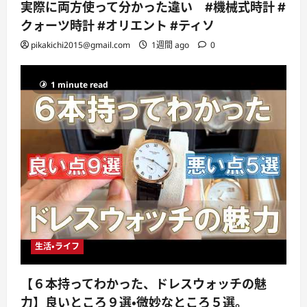
実際に両方使って分かった違い #機械式時計 #
クォーツ時計 #オリエント #ティソ
pikakichi2015@gmail.com
1週間 ago
0
1 minute read
生活・ライフ
【６本持ってわかった、ドレスウォッチの魅
力】良いところ９選・微妙なところ５選。