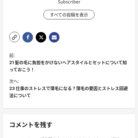
Subscriber
すべての投稿を表示
ポ
前:
ス
21 髪の毛に負担をかけないヘアスタイルとセットについて知
ト
っておこう！
ナ
次へ:
23 仕事のストレスで薄毛になる？薄毛の要因とストレス回避
ビ
法について
ゲ
ー
シ
コメントを残す
ョ
ン