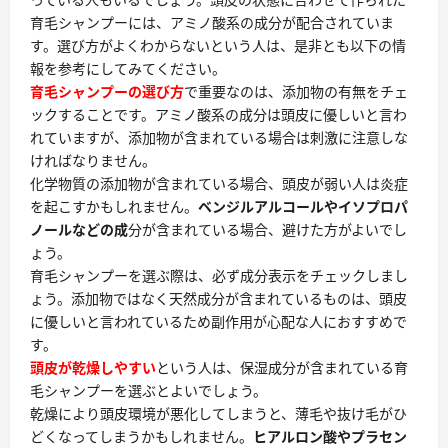
育毛シャンプーには、アミノ酸系の成分が配合されていま
す。選び方がよくわからないという人は、是非とも以下の情
報を参考にしてみてください。
育毛シャンプーの選び方
で重要なのは、添加物の有無をチェ
ックすることです。アミノ酸系の成分は頭皮に優しいと言わ
れていますが、添加物が含まれている場合は刺激に注意しな
ければなりません。
化学物質の添加物が含まれている場合、頭皮が弱い人は炎症
を起こすかもしれません。
ベンジルアルコールやイソプロパ
ノールなどの成
分が含まれている場合、避けた方がよいでし
ょう。
育毛シャンプーを選ぶ際は、
必ず成分表示をチェック
しまし
ょう。添加物ではなく天然成分が含まれているものは、頭皮
に優しいと言われているため副作用が心配な人におすすめで
す。
頭皮が乾燥しやすい
という人は、保湿成分が含まれている育
毛シャンプーを選ぶとよいでしょう。
乾燥により頭皮環境が悪化してしまうと、薄毛や抜け毛がひ
どくなってしまうかもしれません。
ヒアルロン酸やプラセン