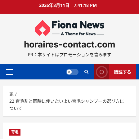
コ
2026年8月11日
7:41:19 PM
ン
テ
ン
ツ
に
horaires-contact.com
ス
キ
PR：本サイトはプロモーションを含みます
ッ
プ
購読する
プ
ラ
イ
家
マ
22 育毛剤と同時に使いたいよい育毛シャンプーの選び方に
リ
ついて
ー
メ
ニ
ュ
育毛