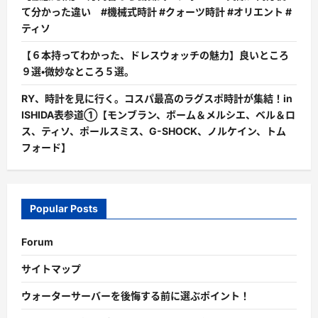
と
て分かった違い #機械式時計 #クォーツ時計 #オリエント #
デ
メ
ティソ
リ
ッ
ト!!
【６本持ってわかった、ドレスウォッチの魅力】良いところ
に
９選・微妙なところ５選。
つ
い
て
RY、時計を見に行く。コスパ最高のラグスポ時計が集結！in
詳
し
ISHIDA表参道①【モンブラン、ボーム＆メルシエ、ベル＆ロ
く
ス、ティソ、ポールスミス、G-SHOCK、ノルケイン、トム
読
む
フォード】
Popular Posts
Forum
サイトマップ
ウォーターサーバーを後悔する前に選ぶポイント！