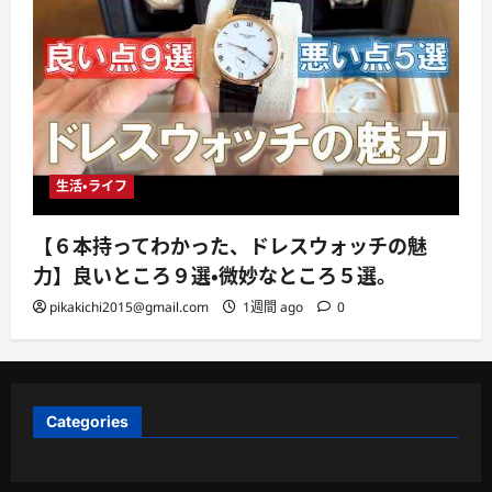
生活・ライフ
【６本持ってわかった、ドレスウォッチの魅
力】良いところ９選・微妙なところ５選。
pikakichi2015@gmail.com
1週間 ago
0
Categories