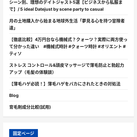
シーン別、理想のデイトジャスト5選【ビジネスから私服ま
で】/ 5 ideal Datejust by scene party to casual
月の土地購入から始まる地球外生活「夢見る心を持つ冒険者
達」
【徹底比較】4万円台なら機械式？クォーツ？実際に両方使っ
て分かった違い #機械式時計 #クォーツ時計 #オリエント #
ティソ
ストレス コントロール&頭皮マッサージで薄毛防止と勃起力
アップ（毛髪の体験談）
【薄毛ハゲ必読！】薄毛ハゲをバカにされたときの対処法
Blog
育毛剤成分比較(試用)
固定ページ