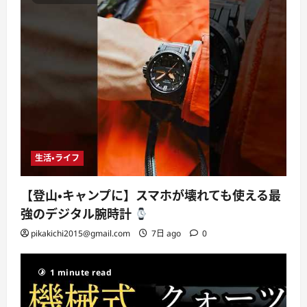
生活・ライフ
【登山・キャンプに】スマホが壊れても使える最
強のデジタル腕時計
pikakichi2015@gmail.com
7日 ago
0
1 minute read