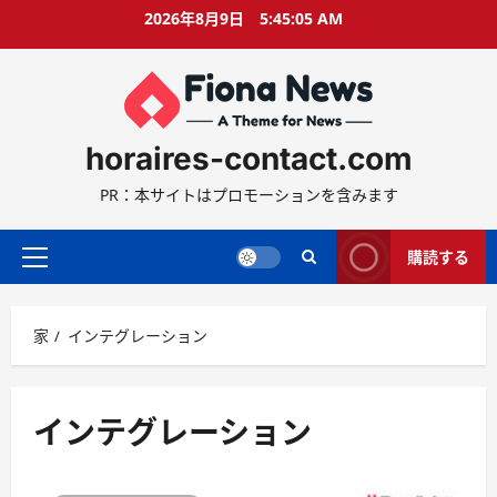
コ
2026年8月9日
5:45:05 AM
ン
テ
ン
ツ
に
horaires-contact.com
ス
キ
PR：本サイトはプロモーションを含みます
ッ
プ
購読する
プ
ラ
イ
家
インテグレーション
マ
リ
ー
メ
インテグレーション
ニ
ュ