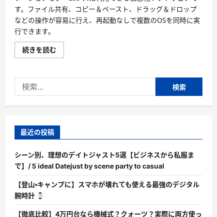
す。ファイル共有、コピー＆ペースト、ドラッグ＆ドロップ
などの操作が容易に行え、再起動なしで複数のOSを同時に実
行できます。
ソ
続きを読む
フ
ト
パ
ラ
検
レ
ル
索:
ズ
【Parallels】
評
判、
良
い
最近の投稿
口
コ
ミ、
シーン別、理想のデイトジャスト5選【ビジネスから私服ま
悪
い
で】/ 5 ideal Datejust by scene party to casual
口
コ
【登山・キャンプに】スマホが壊れても使える最強のデジタル
ミ、
メ
腕時計
リ
ッ
ト
【徹底比較】4万円台なら機械式？クォーツ？実際に両方使っ