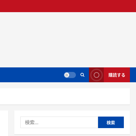
購読する
検
索: