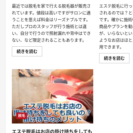
行
法
最近では脱毛を家で行える脱毛器が販売さ
エステ脱毛に行っ
動
に
や
つ
れています。値段は高いですがサロンに通
されるのでは？と
注
い
意
うことを思えば料金はリーズナブルです。
です。確かに施術
て
点
詳
ただしプロのスタッフが行う施術とは違
商品やプランを勧
に
し
つ
く
い、自分で行うので照射漏れや背中はでき
が、いらないとい
い
読
て
ない、など限定されることもあります。
ようなお店はほと
む
詳
用できます。
し
家
続きを読む
く
庭
読
エ
続きを読む
用
む
ス
脱
テ
毛
脱
器
毛
と
は
お
ス
店
タ
で
ッ
行
フ
う
の
エ
勧
ス
誘
テ
が
脱
脱毛
し
毛
つ
の
こ
違
い？
い
エステ脱毛はお店の掛け持ちをしても
上