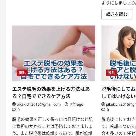
い
ようにしましょう
て
詳
あ
続きを読む
し
な
く
た
読
の
む
お
う
ち
の
近
く
は？
に
つ
い
脱毛
脱毛
て
詳
し
く
エステ脱毛の効果を上げる方法はあ
脱毛後にしてお
読
む
る？自宅でできるケア方法
してはいけない
pikakichi2015@gmail.com
7年 ago
pikakichi2015@g
0
0
脱毛の効果を正しく得るには日焼けなど肌
脱毛後にしておき
に負担のかかることは予防しておきましょ
す。冷却について
う。また脱毛後は乾燥するので、肌が乾燥
合も多いので任せ