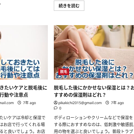
。
日
続きを読む
焼
け
を
し
た
肌
は
脱
毛
サ
ロ
ン
に
通
え
脱毛
な
い
の？
脱
きたいケアと脱毛後に
脱毛した後にかかせない保湿とは？
毛
と
行動や注意点
すすめの保湿剤はどれ？
日
焼
mail.com
7年 ago
pikakichi2015@gmail.com
7年 ago
け
0
の
関
たいケアは冷却と保湿で
ボディローションやクリームなどで保湿を
係
に
はお店で行ってくれる場
する際におすすめなのは、低刺激や敏感肌
つ
い
ると良いでしょう。お店
用の物を選ぶと良いでしょう。普段トラブ