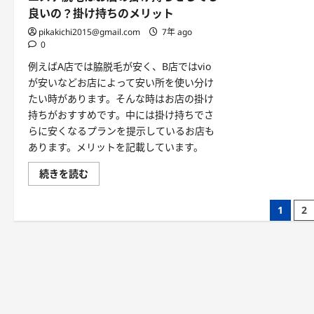
を
手
比
良いの？掛け持ちのメリット
い
較
断
し
pikakichi2015@gmail.com
7年 ago
り
ま
0
方
し
は
た
例えばA店では脇脱毛が安く、B店ではvio
あ
に
る？
つ
が安いなどお店によって安い所を使い分け
に
い
つ
たい時があります。そんな時はお店の掛け
て
い
詳
持ちがおすすめです。中には掛け持ちでさ
て
し
詳
く
らに安くなるプランを提示しているお店も
し
読
く
あります。メリットを記載しています。
む
読
む
エ
続きを読む
ス
テ
脱
投
1
2
毛
は
稿
お
店
の
の
掛
け
ペ
持
ち
ー
を
し