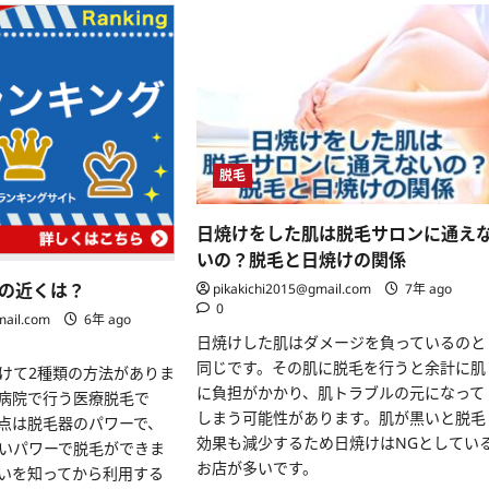
脱毛
日焼けをした肌は脱毛サロンに通え
いの？脱毛と日焼けの関係
の近くは？
pikakichi2015@gmail.com
7年 ago
0
mail.com
6年 ago
日焼けした肌はダメージを負っているのと
同じです。その肌に脱毛を行うと余計に肌
けて2種類の方法がありま
に負担がかかり、肌トラブルの元になって
病院で行う医療脱毛で
しまう可能性があります。肌が黒いと脱毛
点は脱毛器のパワーで、
効果も減少するため日焼けはNGとしてい
いパワーで脱毛ができま
お店が多いです。
いを知ってから利用する