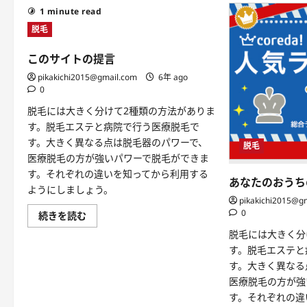
1 minute read
脱毛
このサイトの提言
pikakichi2015@gmail.com
6年 ago
0
脱毛には大きく分けて2種類の方法がありま
す。脱毛エステと病院で行う医療脱毛で
す。大きく異なる点は脱毛器のパワーで、
脱毛
医療脱毛の方が強いパワーで脱毛ができま
す。それぞれの違いを知ってから利用する
あなたのおうち
ようにしましょう。
pikakichi2015@g
0
こ
続きを読む
の
脱毛には大きく分
サ
イ
す。脱毛エステと
ト
の
す。大きく異なる
提
医療脱毛の方が強
言
に
す。それぞれの違
つ