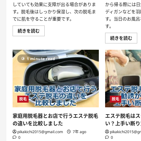
していても効果に支障が出る場合がありま
から帰る際には日
す。脱毛後はしっかり保湿し、次の脱毛ま
ディガンなどを羽
でに肌を守ることが重要です。
す。当日のお風呂
す。
エ
続きを読む
ス
脱
続きを読む
テ
毛
脱
後
毛
に
の
し
効
1 minute read
て
果
お
を
き
上
た
げ
い
る
ケ
方
ア
法
と
は
脱
あ
脱毛
脱毛
毛
る？
後
自
に
宅
し
で
家庭用脱毛器とお店で行うエステ脱毛
エステ脱毛はス
て
で
は
き
の違いを比較しました
い？上手い断り
い
る
け
ケ
pikakichi2015@gmail.com
7年 ago
pikakichi2015@g
な
ア
0
0
い
方