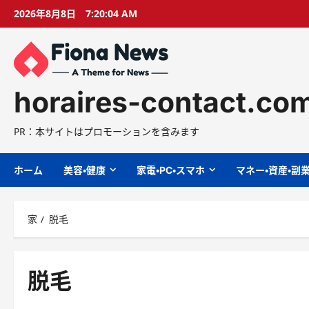
コ
2026年8月8日
7:20:06 AM
ン
テ
ン
ツ
に
horaires-contact.co
ス
キ
PR：本サイトはプロモーションを含みます
ッ
プ
ホーム
美容・健康
家電・PC・スマホ
マネー・資産・副
家
脱毛
脱毛