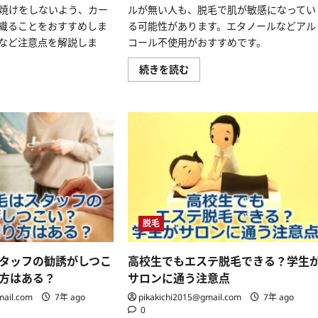
て
焼けをしないよう、カー
ルが無い人も、脱毛で肌が敏感になってい
詳
し
織ることをおすすめしま
る可能性があります。エタノールなどアル
く
読
など注意点を解説しま
コール不使用がおすすめです。
む
脱
続きを読む
毛
し
た
後
に
か
か
せ
な
い
保
湿
と
は？
お
脱毛
す
す
め
の
タッフの勧誘がしつこ
高校生でもエステ脱毛できる？学生
保
湿
方はある？
サロンに通う注意点
剤
は
mail.com
7年 ago
pikakichi2015@gmail.com
7年 ago
ど
0
れ？