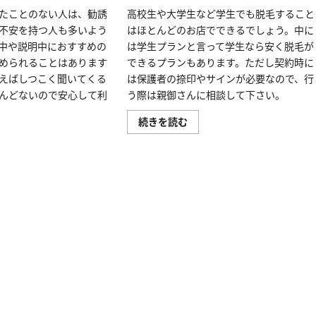
に
たことのない人は、勧誘
高校生や大学生など学生でも脱毛すること
つ
い
不安を持つ人も多いよう
はほとんどのお店でできるでしょう。中に
て
中や説明中におすすめの
は学生プランと言って学生なら安く脱毛が
詳
し
められることはあります
できるプランもあります。ただし契約時に
く
読
えばしつこく聞いてくる
は保護者の捺印やサインが必要なので、行
む
んどないので安心して利
う際は親御さんに相談して下さい。
高
続きを読む
校
生
で
も
エ
ス
テ
脱
毛
で
き
る？
学
生
が
サ
ロ
ン
に