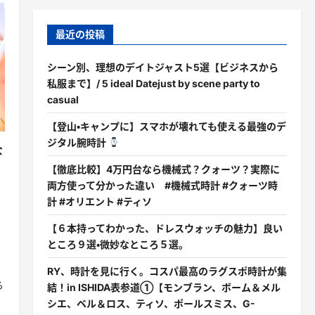
最近の投稿
シーン別、理想のデイトジャスト5選【ビジネスから
私服まで】/ 5 ideal Datejust by scene party to
casual
【登山・キャンプに】スマホが壊れても使える最強のデ
ジタル腕時計
な
【徹底比較】4万円台なら機械式？クォーツ？実際に
両方使って分かった違い #機械式時計 #クォーツ時
計 #オリエント #ティソ
【６本持ってわかった、ドレスウォッチの魅力】良い
ところ９選・微妙なところ５選。
RY、時計を見に行く。コスパ最高のラグスポ時計が集
る
結！in ISHIDA表参道①【モンブラン、ボーム＆メル
シエ、ベル＆ロス、ティソ、ポールスミス、G-