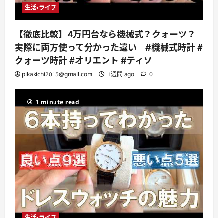
生活・ライフ
【徹底比較】4万円台なら機械式？クォーツ？
実際に両方使って分かった違い #機械式時計 #
クォーツ時計 #オリエント #ティソ
pikakichi2015@gmail.com
1週間 ago
0
1 minute read
生活・ライフ