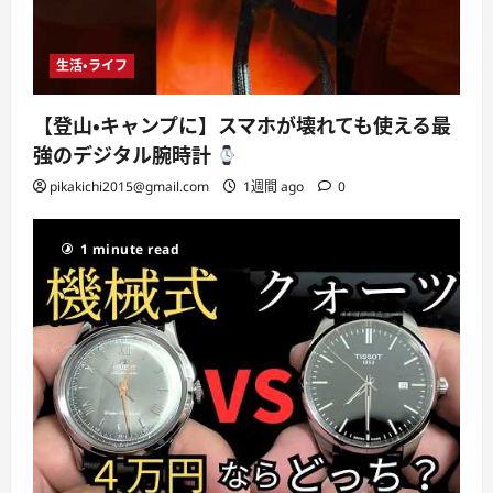
生活・ライフ
【登山・キャンプに】スマホが壊れても使える最
強のデジタル腕時計
pikakichi2015@gmail.com
1週間 ago
0
1 minute read