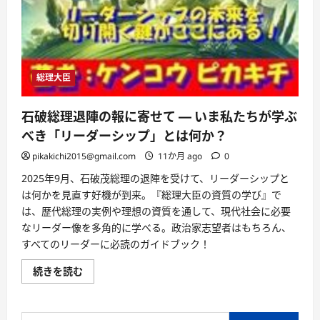
総理大臣
石破総理退陣の報に寄せて ― いま私たちが学ぶ
べき「リーダーシップ」とは何か？
pikakichi2015@gmail.com
11か月 ago
0
2025年9月、石破茂総理の退陣を受けて、リーダーシップと
は何かを見直す好機が到来。『総理大臣の資質の学び』で
は、歴代総理の実例や理想の資質を通して、現代社会に必要
なリーダー像を多角的に学べる。政治家志望者はもちろん、
すべてのリーダーに必読のガイドブック！
石
続きを読む
破
総
理
退
検