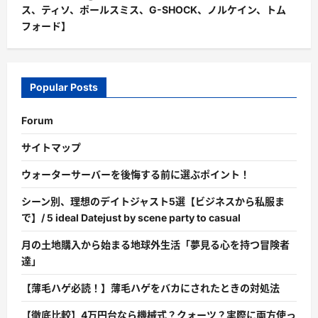
て
ス、ティソ、ポールスミス、G-SHOCK、ノルケイン、トム
詳
し
フォード】
く
読
む
Popular Posts
Forum
サイトマップ
ウォーターサーバーを後悔する前に選ぶポイント！
シーン別、理想のデイトジャスト5選【ビジネスから私服ま
で】/ 5 ideal Datejust by scene party to casual
月の土地購入から始まる地球外生活「夢見る心を持つ冒険者
達」
【薄毛ハゲ必読！】薄毛ハゲをバカにされたときの対処法
【徹底比較】4万円台なら機械式？クォーツ？実際に両方使っ