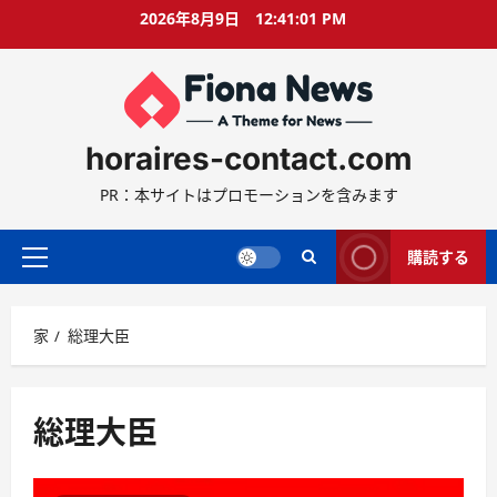
コ
2026年8月9日
12:41:02 PM
ン
テ
ン
ツ
に
horaires-contact.com
ス
キ
PR：本サイトはプロモーションを含みます
ッ
プ
購読する
プ
ラ
イ
家
総理大臣
マ
リ
ー
メ
総理大臣
ニ
ュ