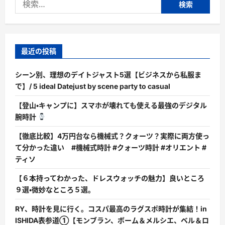
陣
の
索:
報
に
寄
せ
て
―
最近の投稿
い
ま
私
シーン別、理想のデイトジャスト5選【ビジネスから私服ま
た
ち
で】/ 5 ideal Datejust by scene party to casual
が
学
【登山・キャンプに】スマホが壊れても使える最強のデジタル
ぶ
べ
腕時計
き
「リ
ー
【徹底比較】4万円台なら機械式？クォーツ？実際に両方使っ
ダ
て分かった違い #機械式時計 #クォーツ時計 #オリエント #
ー
シ
ティソ
ッ
プ」
と
【６本持ってわかった、ドレスウォッチの魅力】良いところ
は
９選・微妙なところ５選。
何
か？
に
RY、時計を見に行く。コスパ最高のラグスポ時計が集結！in
つ
い
ISHIDA表参道①【モンブラン、ボーム＆メルシエ、ベル＆ロ