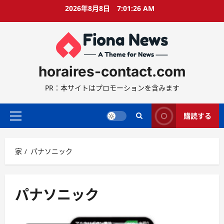
コ
2026年8月8日
7:01:27 AM
ン
テ
ン
ツ
に
horaires-contact.com
ス
キ
PR：本サイトはプロモーションを含みます
ッ
プ
購読する
プ
ラ
イ
家
パナソニック
マ
リ
ー
メ
パナソニック
ニ
ュ