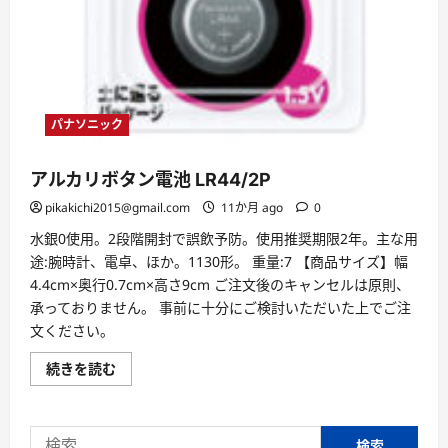
パナソニック
アルカリボタン電池 LR44/2P
pikakichi2015@gmail.com
11か月 ago
0
水銀0使用。2段階開封で誤飲予防。使用推奨期限2年。主な用
途:腕時計、電卓、ほか。1130形。 重量:7 【商品サイズ】幅
4.4cm×奥行0.7cm×高さ9cm ご注文後のキャンセルは原則、
承っておりません。 事前に十分にご検討いただいた上でご注
文ください。
ア
続きを読む
ル
カ
リ
ボ
検
タ