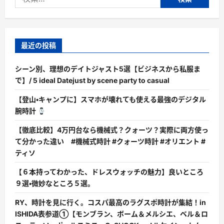
ン
索:
電
池
LR44/2P
に
つ
い
最近の投稿
て
詳
し
シーン別、理想のデイトジャスト5選【ビジネスから私服ま
く
読
で】/ 5 ideal Datejust by scene party to casual
む
【登山・キャンプに】スマホが壊れても使える最強のデジタル
腕時計
【徹底比較】4万円台なら機械式？クォーツ？実際に両方使っ
て分かった違い #機械式時計 #クォーツ時計 #オリエント #
ティソ
【６本持ってわかった、ドレスウォッチの魅力】良いところ
９選・微妙なところ５選。
RY、時計を見に行く。コスパ最高のラグスポ時計が集結！in
ISHIDA表参道①【モンブラン、ボーム＆メルシエ、ベル＆ロ