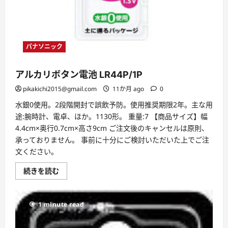
パナソニック
アルカリボタン電池 LR44P/1P
pikakichi2015@gmail.com
11か月 ago
0
水銀0使用。2段階開封で誤飲予防。使用推奨期限2年。主な用
途:腕時計、電卓、ほか。1130形。 重量:7 【商品サイズ】幅
4.4cm×奥行0.7cm×高さ9cm ご注文後のキャンセルは原則、
承っておりません。 事前に十分にご検討いただいた上でご注
文ください。
ア
続きを読む
ル
カ
リ
ボ
1 minute read
タ
ン
電
池