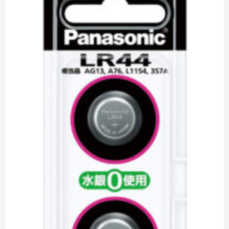
ン
電
池
に
つ
い
て
詳
し
く
読
む