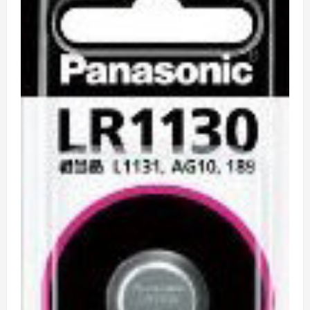
LR44P/1P
に
つ
い
て
詳
し
く
読
む