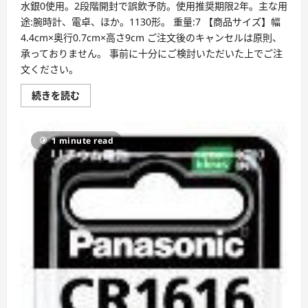
水銀0使用。2段階開封で誤飲予防。使用推奨期限2年。主な用
途:腕時計、電卓、ほか。1130形。 重量:7 【商品サイズ】幅
4.4cm×奥行0.7cm×高さ9cm ご注文後のキャンセルは原則、
承っておりません。 事前に十分にご検討いただいた上でご注
文ください。
ア
続きを読む
ル
カ
リ
ボ
1 minute read
タ
ン
電
池
LR1130P
に
つ
い
て
詳
し
く
読
む