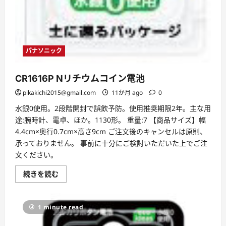
パナソニック
CR1616P Nリチウムコイン電池
pikakichi2015@gmail.com
11か月 ago
0
水銀0使用。2段階開封で誤飲予防。使用推奨期限2年。主な用
途:腕時計、電卓、ほか。1130形。 重量:7 【商品サイズ】幅
4.4cm×奥行0.7cm×高さ9cm ご注文後のキャンセルは原則、
承っておりません。 事前に十分にご検討いただいた上でご注
文ください。
CR1616P
続きを読む
N
リ
チ
ウ
1 minute read
ム
コ
イ