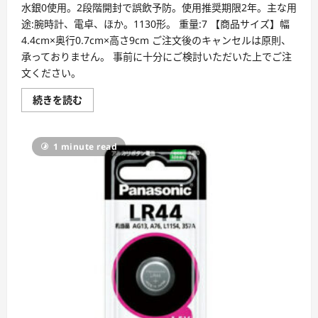
水銀0使用。2段階開封で誤飲予防。使用推奨期限2年。主な用
途:腕時計、電卓、ほか。1130形。 重量:7 【商品サイズ】幅
4.4cm×奥行0.7cm×高さ9cm ご注文後のキャンセルは原則、
承っておりません。 事前に十分にご検討いただいた上でご注
文ください。
ア
続きを読む
ル
カ
リ
ボ
1 minute read
タ
ン
電
池
LR41P
に
つ
い
て
詳
し
く
読
む